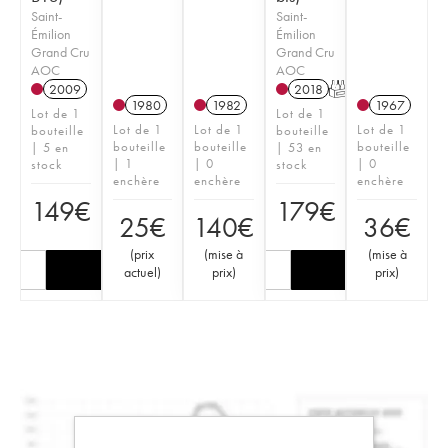
Saint-
Saint-
Émilion
Émilion
Grand Cru
Grand Cru
AOC
AOC
2009
2018
T
1980
1982
1967
Lot de 1
Lot de 1
Lot de 1
Lot de 1
Lot de 1
bouteille
bouteille
bouteille
bouteille
bouteille
| 5 en
| 53 en
| 1
| 0
| 0
stock
stock
enchère
enchère
enchère
149
€
179
€
25
€
140
€
36
€
(
prix
(
mise à
(
mise à
actuel
)
prix
)
prix
)