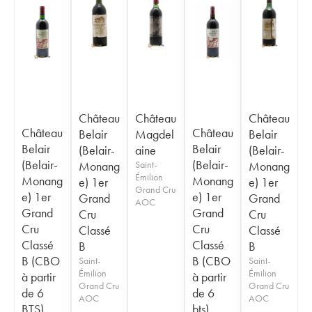
Château
Château
Château
Château
Château
Belair
Magdel
Belair
Belair
Belair
(Belair-
aine
(Belair-
(Belair-
(Belair-
Monang
Saint-
Monang
Émilion
Monang
Monang
e) 1er
e) 1er
Grand Cru
e) 1er
e) 1er
Grand
Grand
AOC
Grand
Grand
Cru
Cru
Cru
Cru
Classé
Classé
Classé
Classé
B
B
B (CBO
B (CBO
Saint-
Saint-
Émilion
Émilion
à partir
à partir
Grand Cru
Grand Cru
de 6
de 6
AOC
AOC
BTS)
bts)