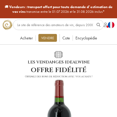
🚚
Vendeurs :
transport offert pour toute demande d’estimation de
vos vins
transmise entre le 01.07.2026 et le 31.08.2026 inclus*
Acheter
Cote
Encyclopédie
VENDRE
LES VENDANGES IDEALWINE
offre fidélité
Obtenez des bons de réduction avec vos achats !