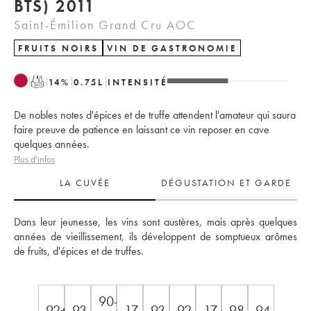
BTS) 2011
Saint-Émilion Grand Cru AOC
FRUITS NOIRS
VIN DE GASTRONOMIE
T
14
%
0.75
L
INTENSITÉ
De nobles notes d'épices et de truffe attendent l'amateur qui saura
faire preuve de patience en laissant ce vin reposer en cave
quelques années.
Plus d'infos
LA CUVÉE
DÉGUSTATION ET GARDE
Dans leur jeunesse, les vins sont austères, mais après quelques 
années de vieillissement, ils développent de somptueux arômes 
de fruits, d'épices et de truffes.
90-
92+
93
17
93
92
17/20
98
94