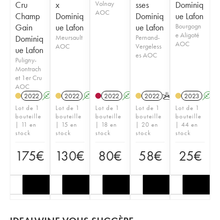
Cru
x
Volnay
sses
Dominiq
AOC
Champ
Dominiq
Dominiq
ue Lafon
Gain
ue Lafon
ue Lafon
Bourgogn
e Aligoté
Dominiq
Meursault
Pernand-
AOC
AOC
Vergeless
ue Lafon
es AOC
Puligny-
Montrach
et 1er Cru
AOC
2022
A
2022
A
2022
A
2022
K
2023
A
Lot de 1
Lot de 1
Lot de 1
Lot de 1
Lot de 1
bouteille
bouteille
bouteille
bouteille
bouteille
| 11 en
| 15 en
| 18 en
| 20 en
| 44 en
stock
stock
stock
stock
stock
175
€
130
€
80
€
58
€
25
€