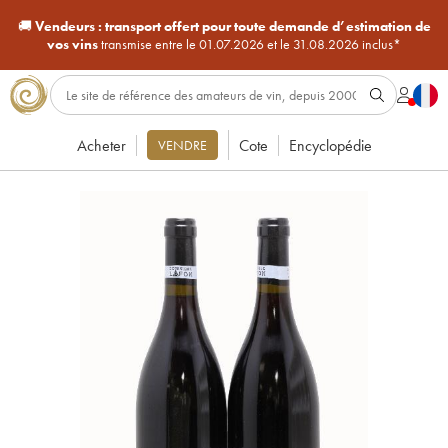
🚚
Vendeurs :
transport offert pour toute demande d’estimation de
vos vins
transmise entre le 01.07.2026 et le 31.08.2026 inclus*
Acheter
Cote
Encyclopédie
VENDRE