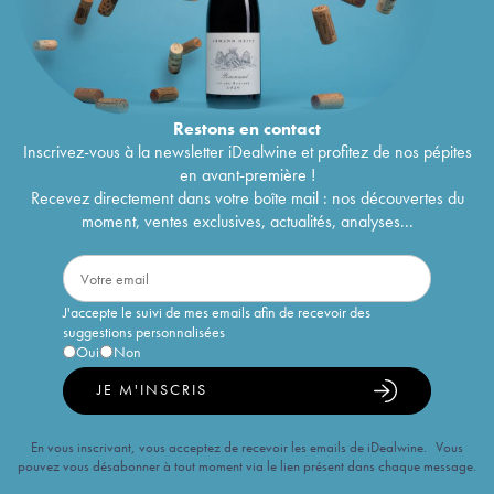
Restons en
contact
Inscrivez-vous à la newsletter iDealwine et profitez de nos pépites
en avant-première !
Recevez directement dans votre boîte mail : nos découvertes du
moment, ventes exclusives, actualités, analyses...
J'accepte le suivi de mes emails afin de recevoir des
suggestions personnalisées
Oui
Non
JE M'INSCRIS
En vous inscrivant, vous acceptez de recevoir les emails de iDealwine. Vous
pouvez vous désabonner à tout moment via le lien présent dans chaque message.