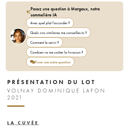
Posez une question à Margaux, notre
sommelière IA
Avec quel plat l'accorder ?
Quels vins similaires me conseilles-tu ?
Comment le servir ?
Combien va me coûter la livraison ?
Poser une autre question
PRÉSENTATION DU LOT
VOLNAY DOMINIQUE LAFON
2021
LA CUVÉE