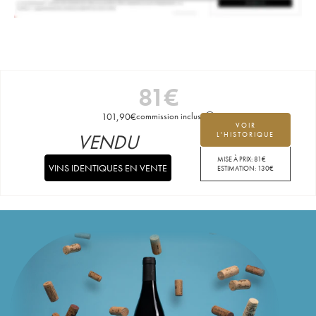
81
€
101,90
€
commission incluse
VOIR
VENDU
L'HISTORIQUE
MISE À PRIX:
81
€
VINS IDENTIQUES EN VENTE
ESTIMATION:
130
€