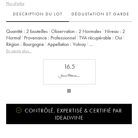
Plus d'infos
DESCRIPTION DU LOT
DÉGUSTATION ET GARDE
Quantité :
2 bouteilles
Observation :
2 Normales
Niveau :
2
Normal
Provenance :
professionnel
TVA récupérable :
oui
Région :
Bourgogne
Appellation :
Volnay
Propriétaire :
Dominique Lafon
En savoir plus...
16.5
CONTRÔLÉ, EXPERTISÉ & CERTIFIÉ PAR
IDEALWINE