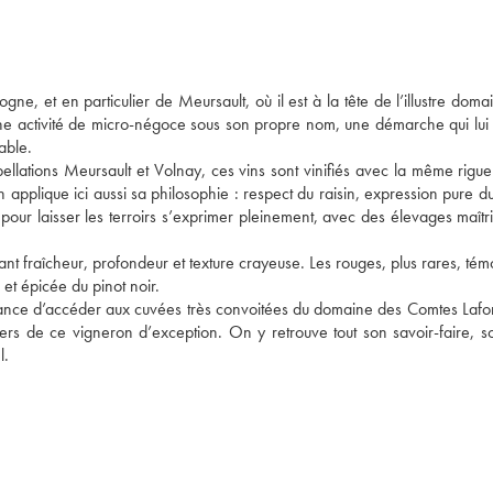
e, et en particulier de Meursault, où il est à la tête de l’illustre doma
ne activité de micro-négoce sous son propre nom, une démarche qui lui 
able. 
llations Meursault et Volnay, ces vins sont vinifiés avec la même rigueur
pplique ici aussi sa philosophie : respect du raisin, expression pure du 
 pour laisser les terroirs s’exprimer pleinement, avec des élevages maîtri
nt fraîcheur, profondeur et texture crayeuse. Les rouges, plus rares, tém
et épicée du pinot noir. 
ance d’accéder aux cuvées très convoitées du domaine des Comtes Lafon,
 de ce vigneron d’exception. On y retrouve tout son savoir-faire, son
l.