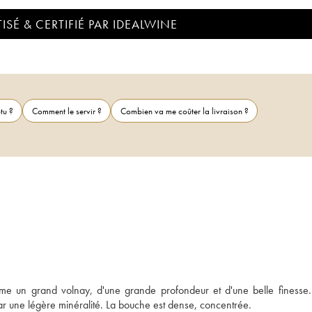
ISÉ & CERTIFIÉ PAR IDEALWINE
tu ?
Comment le servir ?
Combien va me coûter la livraison ?
me un grand volnay, d'une grande profondeur et d'une belle finesse. 
ar une légère minéralité. La bouche est dense, concentrée.