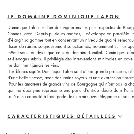
LE DOMAINE DOMINIQUE LAFON
Dominique Lafon est l’un des vignerons les plus respectés de Bourgogn
Comtes Lafon. Depuis plusieurs années, il développe en parallèle u
d’élargir sa gamme tout en conservant un niveau de qualité remarqu
 Issus de raisins soigneusement sélectionnés, notamment sur les appe
même souci du détail que ceux du domaine familial. Dominique Lafon a
et élevages subtils. Il privilégie des interventions minimales en cave
ne dominent jamais les vins. 
 Les blancs signés Dominique Lafon sont d’une grande précision, allia
d’une belle finesse, avec des tanins soyeux et une expression florale 
 Pour les amateurs de grands vins de Bourgogne qui n’ont pas la ch
gamme éponyme représente une porte d’entrée idéale dans l’univers
racé et sa capacité à faire parler les terroirs avec élégance et nature
CARACTERISTIQUES DÉTAILLÉES