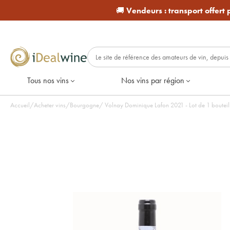
🚚
Vendeurs :
transport offert
Tous nos vins
Nos vins par région
Accueil
/
Acheter vins
/
Bourgogne
/
Volnay Dominique Lafon 2021 - Lot de 1 boute