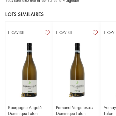
Vous constatez une erreur sur ce lot ?
Signaler
LOTS SIMILAIRES
E-CAVISTE
E-CAVISTE
E-CAVI
Bourgogne Aligoté
Pernand-Vergelesses
Volnay
Dominique Lafon
Dominique Lafon
Lafon