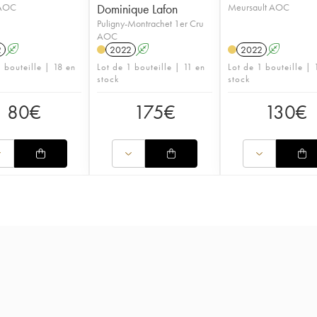
 AOC
Dominique Lafon
Meursault AOC
Puligny-Montrachet 1er Cru
AOC
2
A
2022
A
2022
A
 bouteille | 18 en
Lot de 1 bouteille | 11 en
Lot de 1 bouteille | 
stock
stock
80
€
175
€
130
€