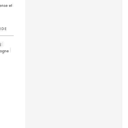
ense et
RDE
l
gogne