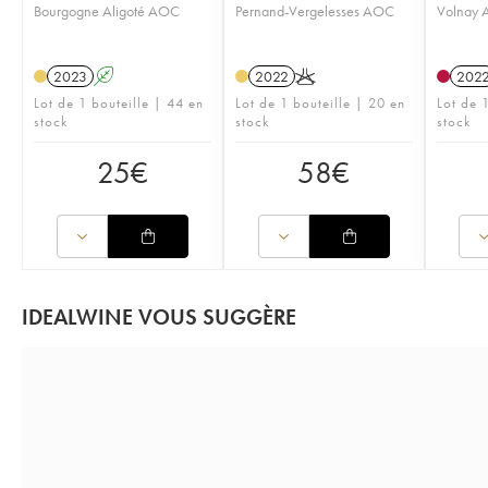
Bourgogne Aligoté AOC
Pernand-Vergelesses AOC
Volnay
2023
A
2022
K
202
Lot de 1 bouteille | 44 en
Lot de 1 bouteille | 20 en
Lot de 1
stock
stock
stock
25
€
58
€
IDEALWINE VOUS SUGGÈRE