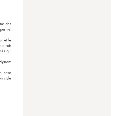
ine des 
permet 
 et le 
terroir 
sés qui 
oignent 
 cette 
 style 