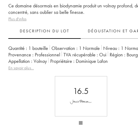
Ce domaine désormais en biodynamie produit un volnay profond, d
concentré, sans oublier sa belle finesse.
Plus d'infos
DESCRIPTION DU LOT
DÉGUSTATION ET GA
Quantité :
1 bouteille
Observation :
1 Normale
Niveau :
1
Norma
Provenance :
professionnel
TVA récupérable :
oui
Région :
Bour
Appellation :
Volnay
Propriétaire :
Dominique Lafon
En savoir plus...
16.5