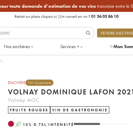
 pour toute demande d’estimation de vos vins
transmise entre le 
Retrait sur place
cliquez ici
|
Un conseil en vin ?
01 56 05 86 10
VENDRE MES VINS
Nos enchères
Services +
✨
Mon Som
ille
ENCHÈRE
TVA récupérable
VOLNAY DOMINIQUE LAFON 
Volnay AOC
FRUITS ROUGES
VIN DE GASTRONOMIE
A
13
%
0.75
L
INTENSITÉ