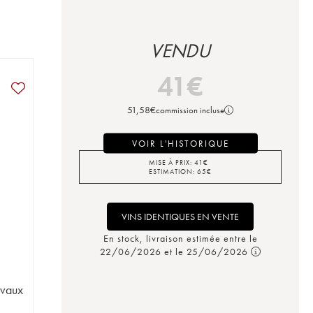
VENDU
41
€
51,58
€
commission incluse
VOIR L'HISTORIQUE
MISE À PRIX:
41
€
ESTIMATION:
65
€
VINS IDENTIQUES EN VENTE
En stock, livraison estimée entre le
22/06/2026 et le 25/06/2026
rvaux