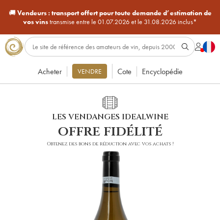
🚚
Vendeurs :
transport offert pour toute demande d’estimation de
vos vins
transmise entre le 01.07.2026 et le 31.08.2026 inclus*
Acheter
Cote
Encyclopédie
VENDRE
LES VENDANGES IDEALWINE
offre fidélité
Obtenez des bons de réduction avec vos achats !