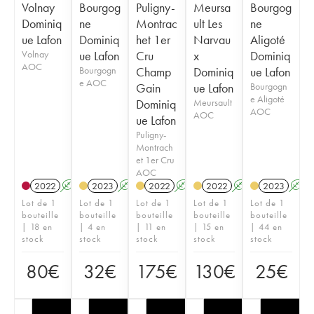
Volnay
Bourgog
Puligny-
Meursa
Bourgog
Dominiq
ne
Montrac
ult Les
ne
ue Lafon
Dominiq
het 1er
Narvau
Aligoté
Volnay
ue Lafon
Cru
x
Dominiq
AOC
Bourgogn
Champ
Dominiq
ue Lafon
e AOC
Gain
ue Lafon
Bourgogn
e Aligoté
Dominiq
Meursault
AOC
AOC
ue Lafon
Puligny-
Montrach
et 1er Cru
AOC
2022
A
2023
A
2022
A
2022
A
2023
A
Lot de 1
Lot de 1
Lot de 1
Lot de 1
Lot de 1
bouteille
bouteille
bouteille
bouteille
bouteille
| 18 en
| 4 en
| 11 en
| 15 en
| 44 en
stock
stock
stock
stock
stock
80
€
32
€
175
€
130
€
25
€