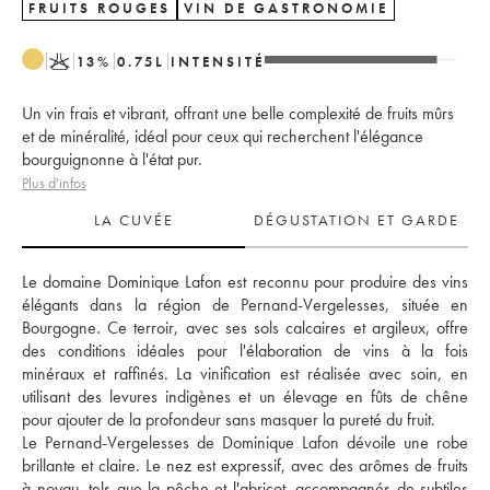
FRUITS ROUGES
VIN DE GASTRONOMIE
K
13
%
0.75
L
INTENSITÉ
Un vin frais et vibrant, offrant une belle complexité de fruits mûrs
et de minéralité, idéal pour ceux qui recherchent l'élégance
bourguignonne à l'état pur.
Plus d'infos
LA CUVÉE
DÉGUSTATION ET GARDE
Le domaine Dominique Lafon est reconnu pour produire des vins 
élégants dans la région de Pernand-Vergelesses, située en 
Bourgogne. Ce terroir, avec ses sols calcaires et argileux, offre 
des conditions idéales pour l'élaboration de vins à la fois 
minéraux et raffinés. La vinification est réalisée avec soin, en 
utilisant des levures indigènes et un élevage en fûts de chêne 
pour ajouter de la profondeur sans masquer la pureté du fruit. 
Le Pernand-Vergelesses de Dominique Lafon dévoile une robe 
brillante et claire. Le nez est expressif, avec des arômes de fruits 
à noyau, tels que la pêche et l'abricot, accompagnés de subtiles 