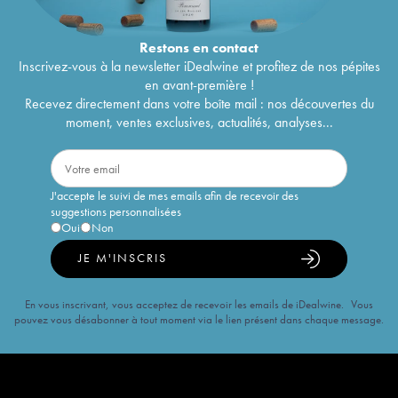
Restons en
contact
Inscrivez-vous à la newsletter iDealwine et profitez de nos pépites
en avant-première !
Recevez directement dans votre boîte mail : nos découvertes du
moment, ventes exclusives, actualités, analyses...
J'accepte le suivi de mes emails afin de recevoir des
suggestions personnalisées
Oui
Non
JE M'INSCRIS
En vous inscrivant, vous acceptez de recevoir les emails de iDealwine. Vous
pouvez vous désabonner à tout moment via le lien présent dans chaque message.