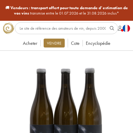
🚚
Vendeurs :
transport offert pour toute demande d’estimation de
vos vins
transmise entre le 01.07.2026 et le 31.08.2026 inclus*
Acheter
Cote
Encyclopédie
VENDRE