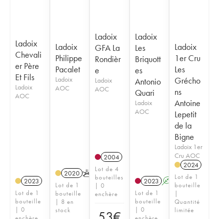
Ladoix
Ladoix
Ladoix
Ladoix
Ladoix
GFA La
Les
Chevali
Philippe
1er Cru
Rondièr
Briquott
er Père
Pacalet
Les
e
es
Et Fils
Ladoix
Grécho
Ladoix
Antonio
Ladoix
AOC
AOC
ns
Quari
AOC
Antoine
Ladoix
AOC
Lepetit
de la
Bigne
Ladoix 1er
Cru AOC
2004
2024
Lot de 4
2020
K
Lot de 1
bouteilles
2023
2023
A
Lot de 1
bouteille
| 0
Lot de 1
Lot de 1
bouteille
|
enchère
bouteille
bouteille
| 8 en
Quantité
| 0
| 0
stock
limitée
53
€
enchère
enchère