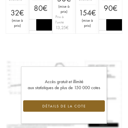
80
€
90
€
(
mise à
32
€
154
€
prix
)
Prix à
(
mise à
(
mise à
l'unité
prix
)
prix
)
13,25
€
Accès gratuit et illimité
aux statistiques de plus de 150 000 cotes
DÉTAILS DE LA COTE