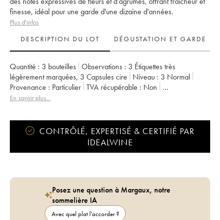
des notes expressives de fleurs et d'agrumes, offrant fraîcheur et
finesse, idéal pour une garde d'une dizaine d'années.
Plus d'infos
DESCRIPTION DU LOT
DÉGUSTATION ET GARDE
Quantité :
3 bouteilles
Observations :
3 Étiquettes très
légèrement marquées
,
3 Capsules cire
Niveau :
3
Normal
Provenance :
particulier
TVA récupérable :
non
Région :
Bourgogne
Appellation :
Ladoix
Classement :
1er Cru
En savoir plus...
Propriétaire :
Si Tu Sais
CONTRÔLÉ, EXPERTISÉ & CERTIFIÉ PAR
IDEALWINE
Posez une question à Margaux, notre
sommelière IA
Avec quel plat l'accorder ?