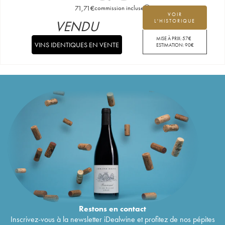
71,71
€
commission incluse
VOIR
VENDU
L'HISTORIQUE
MISE À PRIX:
57
€
VINS IDENTIQUES EN VENTE
ESTIMATION:
90
€
Restons en
contact
Inscrivez-vous à la newsletter iDealwine et profitez de nos pépites