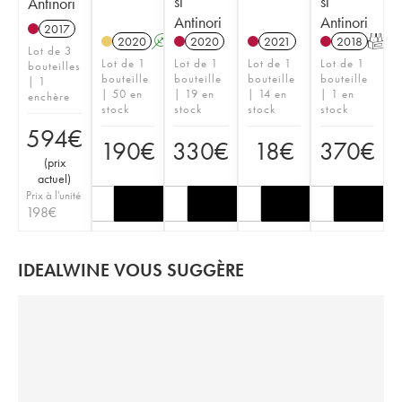
si
si
Antinori
Antinori
Antinori
2017
2020
A
K
2020
2021
2018
T
Lot de 3
Lot de 1
Lot de 1
Lot de 1
Lot de 1
bouteilles
bouteille
bouteille
bouteille
bouteille
| 1
| 50 en
| 19 en
| 14 en
| 1 en
enchère
stock
stock
stock
stock
594
€
190
€
330
€
18
€
370
€
(
prix
actuel
)
Prix à l'unité
198
€
IDEALWINE VOUS SUGGÈRE