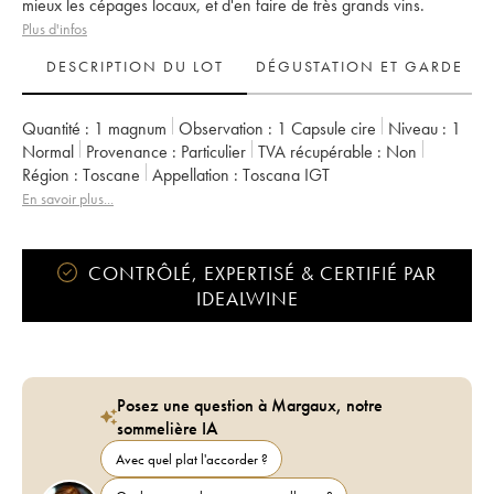
mieux les cépages locaux, et d'en faire de très grands vins.
Plus d'infos
DESCRIPTION DU LOT
DÉGUSTATION ET GARDE
Quantité :
1 magnum
Observation :
1 Capsule cire
Niveau :
1
Normal
Provenance :
particulier
TVA récupérable :
non
Région :
Toscane
Appellation :
Toscana IGT
En savoir plus...
CONTRÔLÉ, EXPERTISÉ & CERTIFIÉ PAR
IDEALWINE
Posez une question à Margaux, notre
sommelière IA
Avec quel plat l'accorder ?