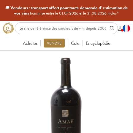
🚚
Vendeurs :
transport offert pour toute demande d’estimation de
vos vins
transmise entre le 01.07.2026 et le 31.08.2026 inclus*
Acheter
Cote
Encyclopédie
VENDRE