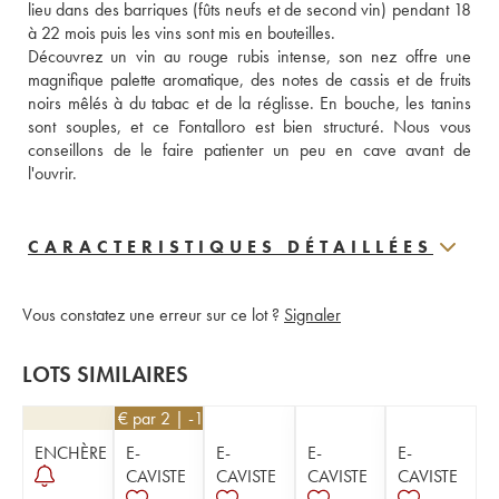
lieu dans des barriques (fûts neufs et de second vin) pendant 18 
à 22 mois puis les vins sont mis en bouteilles. 
Découvrez un vin au rouge rubis intense, son nez offre une 
magnifique palette aromatique, des notes de cassis et de fruits 
noirs mêlés à du tabac et de la réglisse. En bouche, les tanins 
sont souples, et ce Fontalloro est bien structuré. Nous vous 
conseillons de le faire patienter un peu en cave avant de 
l'ouvrir.
CARACTERISTIQUES DÉTAILLÉES
Vous constatez une erreur sur ce lot ?
Signaler
LOTS SIMILAIRES
171
€
par 2 | -10%
ENCHÈRE
E-
E-
E-
E-
CAVISTE
CAVISTE
CAVISTE
CAVISTE