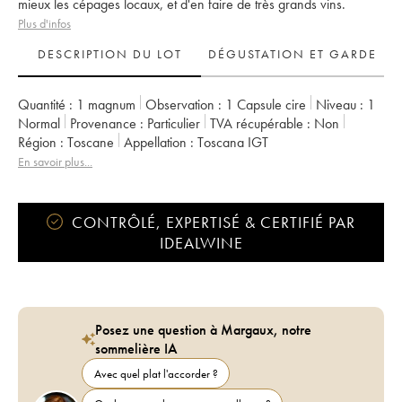
mieux les cépages locaux, et d'en faire de très grands vins.
Plus d'infos
DESCRIPTION DU LOT
DÉGUSTATION ET GARDE
Quantité :
1 magnum
Observation :
1 Capsule cire
Niveau :
1
Normal
Provenance :
particulier
TVA récupérable :
non
Région :
Toscane
Appellation :
Toscana IGT
En savoir plus...
CONTRÔLÉ, EXPERTISÉ & CERTIFIÉ PAR
IDEALWINE
Posez une question à Margaux, notre
sommelière IA
Avec quel plat l'accorder ?