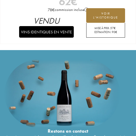
62
€
78
€
commission incluse
VOIR
VENDU
L'HISTORIQUE
MISE À PRIX:
57
€
VINS IDENTIQUES EN VENTE
ESTIMATION:
90
€
Restons en
contact