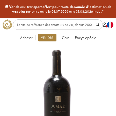
🚚
Vendeurs :
transport offert pour toute demande d’estimation de
vos vins
transmise entre le 01.07.2026 et le 31.08.2026 inclus*
Acheter
Cote
Encyclopédie
VENDRE