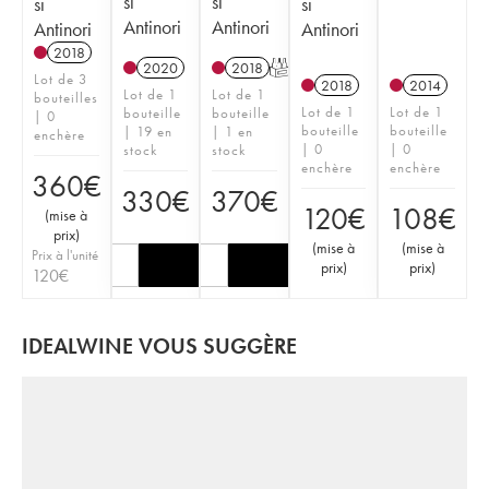
si
si
si
si
Antinori
Antinori
Antinori
Antinori
2018
2020
2018
T
Lot de 3
2018
2014
Lot de 1
Lot de 1
bouteilles
Lot de 1
Lot de 1
bouteille
bouteille
| 0
bouteille
bouteille
| 19 en
| 1 en
enchère
| 0
| 0
stock
stock
enchère
enchère
360
€
330
€
370
€
120
€
108
€
(
mise à
prix
)
(
mise à
(
mise à
Prix à l'unité
prix
)
prix
)
120
€
IDEALWINE VOUS SUGGÈRE