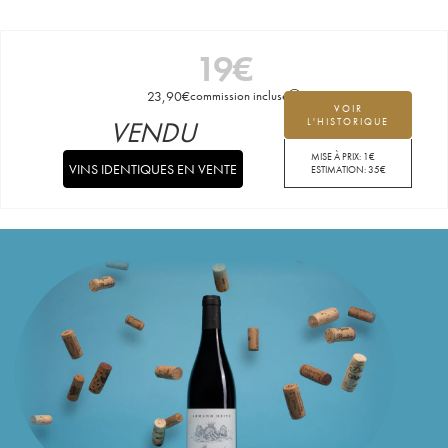
19
€
23,90
€
commission incluse
VOIR
VENDU
L'HISTORIQUE
MISE À PRIX:
1
€
VINS IDENTIQUES EN VENTE
ESTIMATION:
35
€