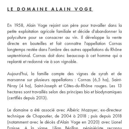
LE DOMAINE ALAIN VOGE
En 1958, Alain Voge rejoint son père pour travailler dans la 
petite exploitation agricole familiale et décide d'abandonner la 
polyculture pour se consacrer au vin. Il développe la vente 
directe en bouteilles et fait connaître l'appellation Cornas 
longtemps restée dans l'ombre des autres appellations du Rhône 
septentrional. Cornas doit donc beaucoup à cet homme qui a 
replanté et redonné vie à son vignoble. 
Aujourd'hui, la famille compte des vignes de syrah et de 
marsanne sur plusieurs appellations : Cornas (6,5 ha), Saint-
Péray (4 ha), Saint-Joseph et Côtes-du-Rhône rouges. Les 13 
hectares sont travaillés selon des principes bio et biodynamiques 
(certifiés depuis 2013). 
Le domaine a été associé avec Albéric Mazoyer, ex-directeur 
technique de Chapoutier, de 2004 à 2018 ; puis depuis 2018 
(notamment avec le décès d'Alain Voge en 2020) avec Lionel 
Fraisse. A la vigne, Lilian Bérillon, pépiniériste reconnu 