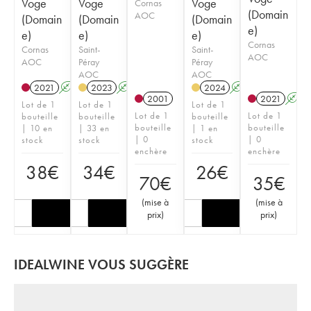
Voge
Voge
Voge
Cornas
(Domain
AOC
(Domain
(Domain
(Domain
e)
e)
e)
e)
Cornas
Cornas
Saint-
Saint-
AOC
AOC
Péray
Péray
AOC
AOC
2021
A
2023
A
2024
A
2001
2021
A
Lot de 1
Lot de 1
Lot de 1
Lot de 1
Lot de 1
bouteille
bouteille
bouteille
bouteille
bouteille
| 10 en
| 33 en
| 1 en
| 0
| 0
stock
stock
stock
enchère
enchère
38
€
34
€
26
€
70
€
35
€
(
mise à
(
mise à
prix
)
prix
)
IDEALWINE VOUS SUGGÈRE