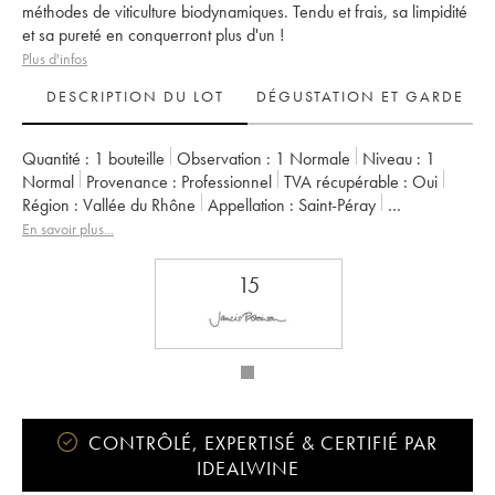
méthodes de viticulture biodynamiques. Tendu et frais, sa limpidité
et sa pureté en conquerront plus d'un !
Plus d'infos
DESCRIPTION DU LOT
DÉGUSTATION ET GARDE
Quantité :
1 bouteille
Observation :
1 Normale
Niveau :
1
Normal
Provenance :
professionnel
TVA récupérable :
oui
Région :
Vallée du Rhône
Appellation :
Saint-Péray
Propriétaire :
Alain Voge (Domaine)
En savoir plus...
15
CONTRÔLÉ, EXPERTISÉ & CERTIFIÉ PAR
IDEALWINE