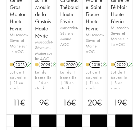
Gras
Moulin
Thébaud
e-Saint-
Fé Noir
Mouton
de la
Haute
Fiacre
Haute
Haute
Gustais
Févrie
Haute
Févrie
Févrie
Haute
Muscadet-
Févrie
Muscadet-
Sèvre-et-
Sèvre-et-
Muscadet-
Févrie
Muscadet-
Maine
Maine sur
Sèvre-et-
Sèvre-et-
Muscadet-
AOC
lie AOC
Maine sur
Maine
Sèvre-et-
lie AOC
AOC
Maine sur
lie AOC
2023
A
2025
A
2020
A
2018
A
2022
A
Lot de 1
Lot de 1
Lot de 1
Lot de 1
Lot de 1
bouteille
bouteille
bouteille
bouteille
bouteille
| 21 en
| 14 en
| 18 en
| 11 en
| 8 en
stock
stock
stock
stock
stock
11
€
9
€
16
€
20
€
19
€