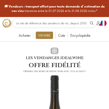
🚚
Vendeurs :
transport offert pour toute demande d’estimation de
vos vins
transmise entre le 01.07.2026 et le 31.08.2026 inclus*
Acheter
Cote
Encyclopédie
VENDRE
LES VENDANGES IDEALWINE
offre fidélité
Obtenez des bons de réduction avec vos achats !