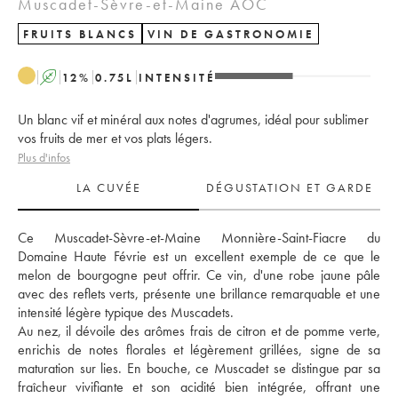
Muscadet-Sèvre-et-Maine AOC
FRUITS BLANCS
VIN DE GASTRONOMIE
A
12
%
0.75
L
INTENSITÉ
Un blanc vif et minéral aux notes d'agrumes, idéal pour sublimer
vos fruits de mer et vos plats légers.
Plus d'infos
LA CUVÉE
DÉGUSTATION ET GARDE
Ce Muscadet-Sèvre-et-Maine Monnière-Saint-Fiacre du 
Domaine Haute Févrie est un excellent exemple de ce que le 
melon de bourgogne peut offrir. Ce vin, d'une robe jaune pâle 
avec des reflets verts, présente une brillance remarquable et une 
intensité légère typique des Muscadets. 
Au nez, il dévoile des arômes frais de citron et de pomme verte, 
enrichis de notes florales et légèrement grillées, signe de sa 
maturation sur lies. En bouche, ce Muscadet se distingue par sa 
fraîcheur vivifiante et son acidité bien intégrée, offrant une 