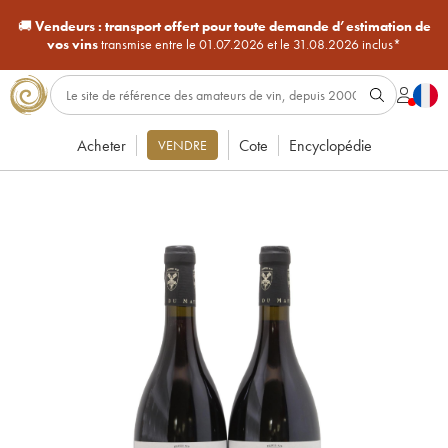
🚚
Vendeurs :
transport offert pour toute demande d’estimation de
vos vins
transmise entre le 01.07.2026 et le 31.08.2026 inclus*
Acheter
Cote
Encyclopédie
VENDRE