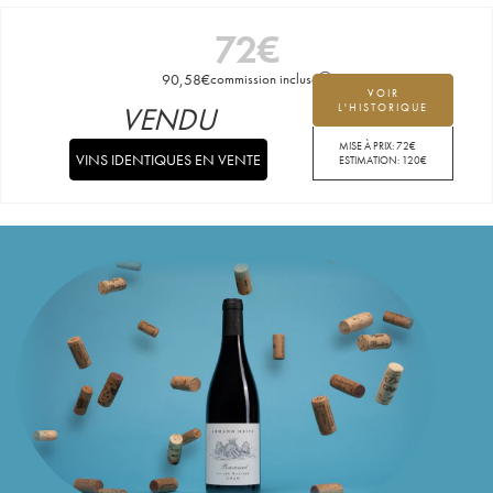
72
€
90,58
€
commission incluse
VOIR
VENDU
L'HISTORIQUE
MISE À PRIX:
72
€
VINS IDENTIQUES EN VENTE
ESTIMATION:
120
€