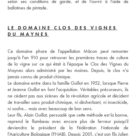
selon ses conditions de garde, et de l'ouvrir à l'aide de 
ballotines de pintade. 
LE DOMAINE CLOS DES VIGNES
DU MAYNES
Ce domaine phare de l'appellation Mâcon peut remonter 
jusqu'à l'an 910 pour retrouver les premières traces de culture 
de la vigne sur ce qui était à l'époque le Clos des Vignes du 
Maynes alors administré par les moines. Depuis, le clos n'a 
jamais connu de produit chimique. 
Le domaine entre dans la famille Guillot en 1952, lorsque Pierre 
et Jeanne Guillot en font l'acquisition. Véritables précurseurs, ils 
ne cèdent pas aux sirènes de la révolution agricole et décident 
de travailler sans produit chimique, ni désherbant, ni insecticide, 
ni soufre… mais avec beaucoup de bon sens. 
Leur fils, Alain Guillot, persuadé que cette méthode est la bonne, 
reprend le flambeau avec encore plus de ferveur puisqu'il 
deviendra le président de la Fédération Nationale de 
l'Agriculture Biologique (FNAB). Depuis 2001, c'est son fils Julien 