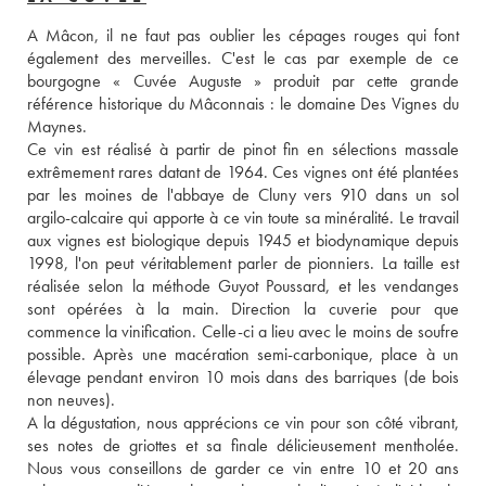
A Mâcon, il ne faut pas oublier les cépages rouges qui font 
également des merveilles. C'est le cas par exemple de ce 
bourgogne « Cuvée Auguste » produit par cette grande 
référence historique du Mâconnais : le domaine Des Vignes du 
Maynes. 
Ce vin est réalisé à partir de pinot fin en sélections massale 
extrêmement rares datant de 1964. Ces vignes ont été plantées 
par les moines de l'abbaye de Cluny vers 910 dans un sol 
argilo-calcaire qui apporte à ce vin toute sa minéralité. Le travail 
aux vignes est biologique depuis 1945 et biodynamique depuis 
1998, l'on peut véritablement parler de pionniers. La taille est 
réalisée selon la méthode Guyot Poussard, et les vendanges 
sont opérées à la main. Direction la cuverie pour que 
commence la vinification. Celle-ci a lieu avec le moins de soufre 
possible. Après une macération semi-carbonique, place à un 
élevage pendant environ 10 mois dans des barriques (de bois 
non neuves). 
A la dégustation, nous apprécions ce vin pour son côté vibrant, 
ses notes de griottes et sa finale délicieusement mentholée. 
Nous vous conseillons de garder ce vin entre 10 et 20 ans 