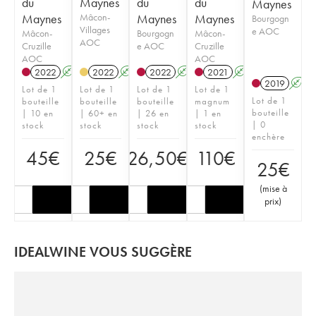
du
Maynes
du
du
Maynes
Maynes
Mâcon-
Maynes
Maynes
Bourgogn
Villages
e AOC
Mâcon-
Bourgogn
Mâcon-
AOC
Cruzille
e AOC
Cruzille
AOC
AOC
2022
A
K
2022
A
K
2022
A
K
2021
A
K
2019
A
Lot de 1
Lot de 1
Lot de 1
Lot de 1
Lot de 1
bouteille
bouteille
bouteille
magnum
bouteille
| 10 en
| 60+ en
| 26 en
| 1 en
| 0
stock
stock
stock
stock
enchère
45
€
25
€
26,50
€
110
€
25
€
(
mise à
prix
)
IDEALWINE VOUS SUGGÈRE