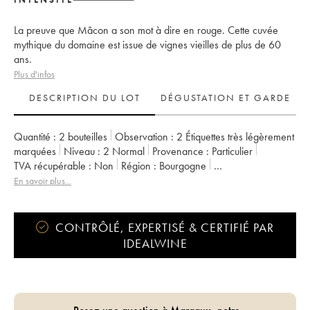
La preuve que Mâcon a son mot à dire en rouge. Cette cuvée
mythique du domaine est issue de vignes vieilles de plus de 60
ans.
Plus d'infos
DESCRIPTION DU LOT
DÉGUSTATION ET GARDE
Quantité :
2 bouteilles
Observation :
2 Étiquettes très légèrement
marquées
Niveau :
2
Normal
Provenance :
particulier
TVA récupérable :
non
Région :
Bourgogne
Appellation :
Bourgogne
Propriétaire :
Les Vignes du Maynes
En savoir plus...
CONTRÔLÉ, EXPERTISÉ & CERTIFIÉ PAR
IDEALWINE