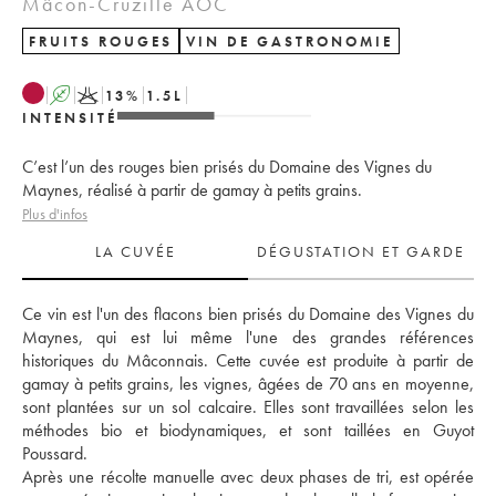
Mâcon-Cruzille AOC
FRUITS ROUGES
VIN DE GASTRONOMIE
A
K
13
%
1.5
L
INTENSITÉ
C’est l’un des rouges bien prisés du Domaine des Vignes du
Maynes, réalisé à partir de gamay à petits grains.
Plus d'infos
LA CUVÉE
DÉGUSTATION ET GARDE
Ce vin est l'un des flacons bien prisés du Domaine des Vignes du 
Maynes, qui est lui même l'une des grandes références 
historiques du Mâconnais. Cette cuvée est produite à partir de 
gamay à petits grains, les vignes, âgées de 70 ans en moyenne, 
sont plantées sur un sol calcaire. Elles sont travaillées selon les 
méthodes bio et biodynamiques, et sont taillées en Guyot 
Poussard. 
Après une récolte manuelle avec deux phases de tri, est opérée 