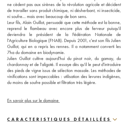
ne cèdent pas aux sirènes de la révolution agricole et décident 
de travailler sans produit chimique, ni désherbant, ni insecticide, 
ni soufre… mais avec beaucoup de bon sens. 
Leur fils, Alain Guillot, persuadé que cette méthode est la bonne, 
reprend le flambeau avec encore plus de ferveur puisqu'il 
deviendra le président de la Fédération Nationale de 
l'Agriculture Biologique (FNAB). Depuis 2001, c'est son fils Julien 
Guillot, qui en a repris les rennes. Il a notamment converti les 
7ha du domaine en biodynamie. 
Julien Guillot cultive aujourd'hui du pinot noir, du gamay, du 
chardonnay et de l'aligoté. Il essaye dès qu'il le peut d'introduire 
des pieds de vigne issus de sélection massale. Les méthodes de 
vinifications sont impeccables : utilisation des levures indigènes, 
du moins de soufre possible et filtration très légère. 
En savoir plus sur le domaine 
CARACTERISTIQUES DÉTAILLÉES