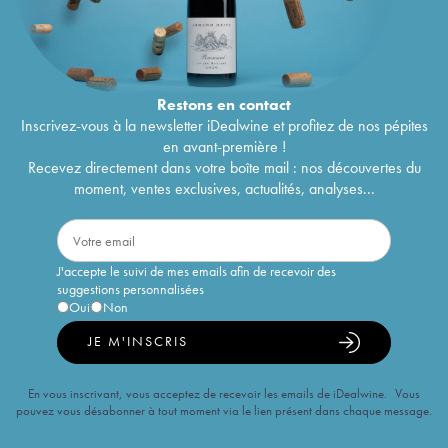
Restons en
contact
Inscrivez-vous à la newsletter iDealwine et profitez de nos pépites
en avant-première !
Recevez directement dans votre boîte mail : nos découvertes du
moment, ventes exclusives, actualités, analyses...
J'accepte le suivi de mes emails afin de recevoir des
suggestions personnalisées
Oui
Non
JE M'INSCRIS
En vous inscrivant, vous acceptez de recevoir les emails de iDealwine. Vous
pouvez vous désabonner à tout moment via le lien présent dans chaque message.