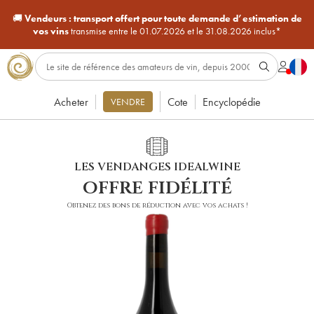
🚚
Vendeurs :
transport offert pour toute demande d’estimation de
vos vins
transmise entre le 01.07.2026 et le 31.08.2026 inclus*
Acheter
Cote
Encyclopédie
VENDRE
LES VENDANGES IDEALWINE
offre fidélité
Obtenez des bons de réduction avec vos achats !