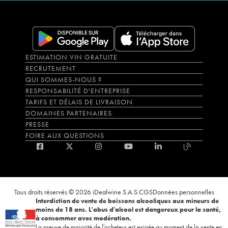
ESTIMATION VIN GRATUITE
RECRUTEMENT
QUI SOMMES-NOUS ?
RESPONSABILITÉ D'ENTREPRISE
TARIFS ET DÉLAIS DE LIVRAISON
DOMAINES PARTENAIRES
PRESSE
FOIRE AUX QUESTIONS
Tous droits réservés © 2026 iDealwine S.A.S.
CGS
Données personnelles
Interdiction de vente de boissons alcooliques aux mineurs de
moins de 18 ans. L'abus d'alcool est dangereux pour la santé,
à consommer avec modération.
La preuve de majorité de l'acheteur est exigée au moment de la vente en