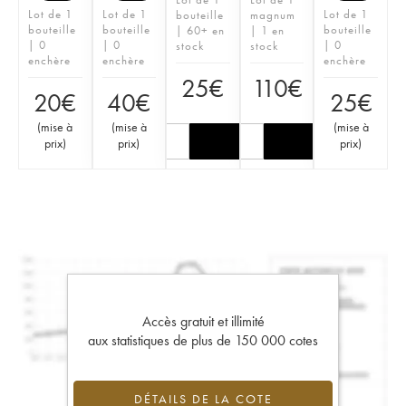
Lot de 1
Lot de 1
Lot de 1
bouteille
magnum
bouteille
bouteille
bouteille
| 60+ en
| 1 en
| 0
| 0
| 0
stock
stock
enchère
enchère
enchère
25
€
110
€
20
€
40
€
25
€
(
mise à
(
mise à
(
mise à
prix
)
prix
)
prix
)
Accès gratuit et illimité
aux statistiques de plus de 150 000 cotes
DÉTAILS DE LA COTE