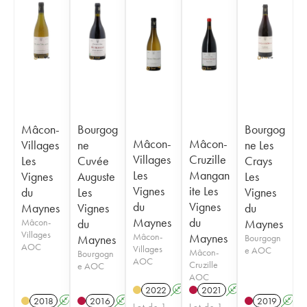
Mâcon-
Bourgog
Bourgog
Mâcon-
Mâcon-
Villages
ne
ne Les
Villages
Cruzille
Les
Cuvée
Crays
Les
Mangan
Vignes
Auguste
Les
Vignes
ite Les
du
Les
Vignes
du
Vignes
Maynes
Vignes
du
Maynes
du
Mâcon-
du
Maynes
Villages
Mâcon-
Maynes
Maynes
Bourgogn
AOC
Villages
e AOC
Mâcon-
Bourgogn
AOC
Cruzille
e AOC
AOC
2022
A
K
2021
A
K
2018
A
K
2016
A
K
2019
A
Lot de 1
Lot de 1