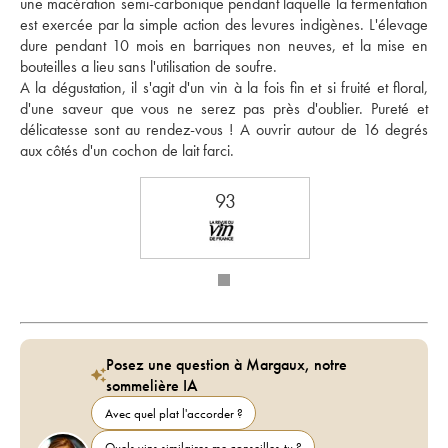
une macération semi-carbonique pendant laquelle la fermentation 
est exercée par la simple action des levures indigènes. L'élevage 
dure pendant 10 mois en barriques non neuves, et la mise en 
bouteilles a lieu sans l'utilisation de soufre. 
A la dégustation, il s'agit d'un vin à la fois fin et si fruité et floral, 
d'une saveur que vous ne serez pas près d'oublier. Pureté et 
délicatesse sont au rendez-vous ! A ouvrir autour de 16 degrés 
aux côtés d'un cochon de lait farci.
93
Posez une question à Margaux, notre
sommelière IA
Avec quel plat l'accorder ?
Quels vins similaires me conseilles-tu ?