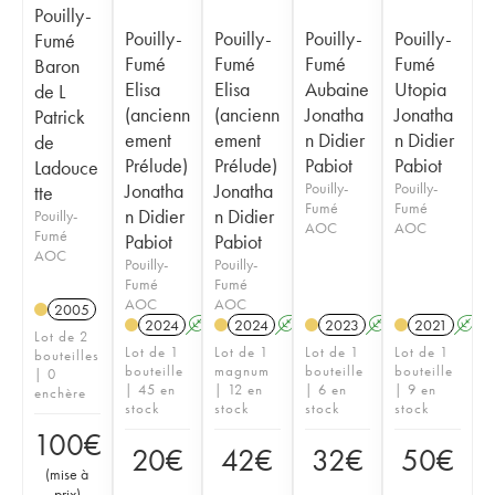
Pouilly-
Pouilly-
Pouilly-
Pouilly-
Pouilly-
Fumé
Fumé
Fumé
Fumé
Fumé
Baron
Elisa
Elisa
Aubaine
Utopia
de L
(ancienn
(ancienn
Jonatha
Jonatha
Patrick
ement
ement
n Didier
n Didier
de
Prélude)
Prélude)
Pabiot
Pabiot
Ladouce
Jonatha
Jonatha
Pouilly-
Pouilly-
tte
Fumé
Fumé
n Didier
n Didier
Pouilly-
AOC
AOC
Fumé
Pabiot
Pabiot
AOC
Pouilly-
Pouilly-
Fumé
Fumé
AOC
AOC
2005
2024
A
2024
A
2023
A
2021
A
Lot de 2
Lot de 1
Lot de 1
Lot de 1
Lot de 1
bouteilles
bouteille
magnum
bouteille
bouteille
| 0
| 45 en
| 12 en
| 6 en
| 9 en
enchère
stock
stock
stock
stock
100
€
20
€
42
€
32
€
50
€
(
mise à
prix
)