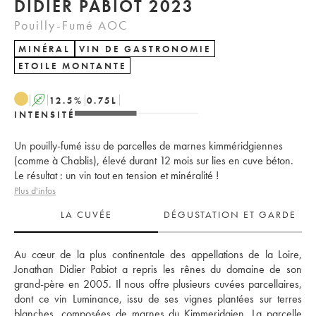
DIDIER PABIOT 2023
Pouilly-Fumé AOC
MINÉRAL
VIN DE GASTRONOMIE
ETOILE MONTANTE
A
12.5
%
0.75
L
INTENSITÉ
Un pouilly-fumé issu de parcelles de marnes kimméridgiennes
(comme à Chablis), élevé durant 12 mois sur lies en cuve béton.
Le résultat : un vin tout en tension et minéralité !
Plus d'infos
LA CUVÉE
DÉGUSTATION ET GARDE
Au cœur de la plus continentale des appellations de la Loire, 
Jonathan Didier Pabiot a repris les rênes du domaine de son 
grand-père en 2005. Il nous offre plusieurs cuvées parcellaires, 
dont ce vin Luminance, issu de ses vignes plantées sur terres 
blanches, composées de marnes du Kimmeridgien. La parcelle 