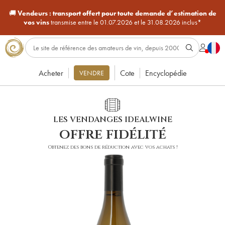
🚚
Vendeurs :
transport offert pour toute demande d’estimation de
vos vins
transmise entre le 01.07.2026 et le 31.08.2026 inclus*
Acheter
Cote
Encyclopédie
VENDRE
LES VENDANGES IDEALWINE
offre fidélité
Obtenez des bons de réduction avec vos achats !