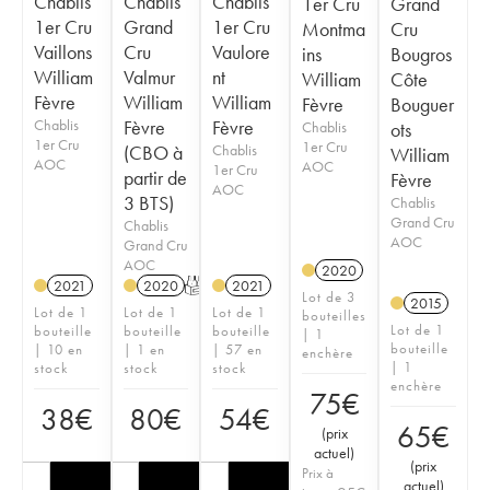
Chablis
Chablis
Chablis
1er Cru
Grand
1er Cru
Grand
1er Cru
Montma
Cru
Vaillons
Cru
Vaulore
ins
Bougros
William
Valmur
nt
William
Côte
Fèvre
William
William
Fèvre
Bouguer
Chablis
Fèvre
Fèvre
Chablis
ots
1er Cru
1er Cru
(CBO à
Chablis
William
AOC
AOC
1er Cru
partir de
Fèvre
AOC
3 BTS)
Chablis
Grand Cru
Chablis
AOC
Grand Cru
AOC
2020
2021
2020
T
2021
Lot de 3
2015
Lot de 1
Lot de 1
Lot de 1
bouteilles
Lot de 1
bouteille
bouteille
bouteille
| 1
bouteille
| 10 en
| 1 en
| 57 en
enchère
| 1
stock
stock
stock
enchère
75
€
38
€
80
€
54
€
65
€
(
prix
actuel
)
(
prix
Prix à
actuel
)