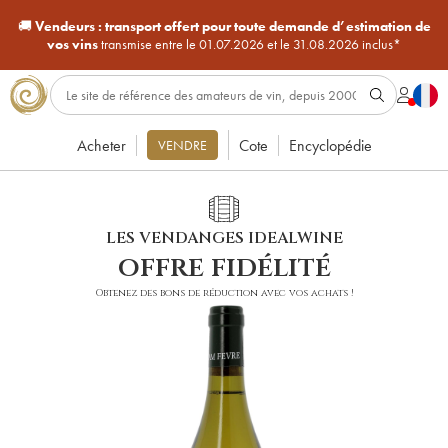
🚚
Vendeurs :
transport offert pour toute demande d’estimation de
vos vins
transmise entre le 01.07.2026 et le 31.08.2026 inclus*
Acheter
Cote
Encyclopédie
VENDRE
LES VENDANGES IDEALWINE
offre fidélité
Obtenez des bons de réduction avec vos achats !