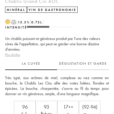
Chablis Grand Cru AOC
MINÉRAL
VIN DE GASTRONOMIE
T
13.5
%
0.75
L
INTENSITÉ
Un chablis puissant et généreux produit par l'une des valeurs
sûres de l'appellation, qui peut se garder une bonne dizaine
d'années.
Plus d'infos
LA CUVÉE
DÉGUSTATION ET GARDE
Très typé, aux arômes de miel, complexe au nez comme en 
bouche, le Chablis Les Clos allie des notes fuitées, florales et 
épicées. La bouche, charpentée, s'ouvre au fil du temps pour 
donner un vin généreux, ample, d'une longueur magnifique.
96
93
17++
(92-94)