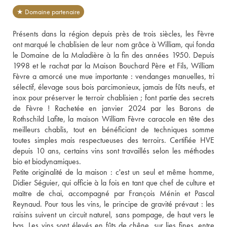
★ Domaine partenaire
Présents dans la région depuis près de trois siècles, les Fèvre 
ont marqué le chablisien de leur nom grâce à William, qui fonda 
le Domaine de la Maladière à la fin des années 1950. Depuis 
1998 et le rachat par la Maison Bouchard Père et Fils, William 
Fèvre a amorcé une mue importante : vendanges manuelles, tri 
sélectif, élevage sous bois parcimonieux, jamais de fûts neufs, et 
inox pour préserver le terroir chablisien ; font partie des secrets 
de Fèvre ! Rachetée en janvier 2024 par les Barons de 
Rothschild Lafite, la maison William Fèvre caracole en tête des 
meilleurs chablis, tout en bénéficiant de techniques somme 
toutes simples mais respectueuses des terroirs. Certifiée HVE 
depuis 10 ans, certains vins sont travaillés selon les méthodes 
bio et biodynamiques. 
Petite originalité de la maison : c'est un seul et même homme, 
Didier Séguier, qui officie à la fois en tant que chef de culture et 
maître de chai, accompagné par François Ménin et Pascal 
Reynaud. Pour tous les vins, le principe de gravité prévaut : les 
raisins suivent un circuit naturel, sans pompage, de haut vers le 
bas. Les vins sont élevés en fûts de chêne, sur lies fines, entre 