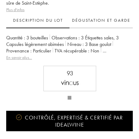
sûre de Saint-Estèphe.
Plus d'infos
DESCRIPTION DU LOT
DÉGUSTATION ET GARDE
Quantité :
3 bouteilles
Observations :
3 Étiquettes sales
,
3
Capsules légèrement abimées
Niveau :
3
Base goulot
Provenance :
particulier
TVA récupérable :
non
Région :
Bordeaux
Appellation :
Saint-Estèphe
En savoir plus...
Classement :
Cru Bourgeois
Propriétaire :
Famille Cuvelier
93
CONTRÔLÉ, EXPERTISÉ & CERTIFIÉ PAR
IDEALWINE