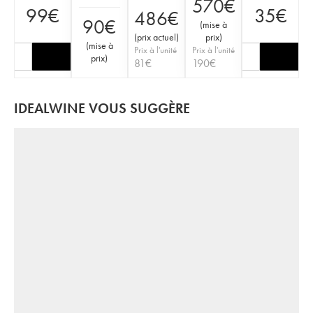
570
€
99
€
35
€
486
€
90
€
(
mise à
(
prix actuel
)
prix
)
(
mise à
Prix à l'unité
Prix à l'unité
prix
)
81
€
190
€
IDEALWINE VOUS SUGGÈRE