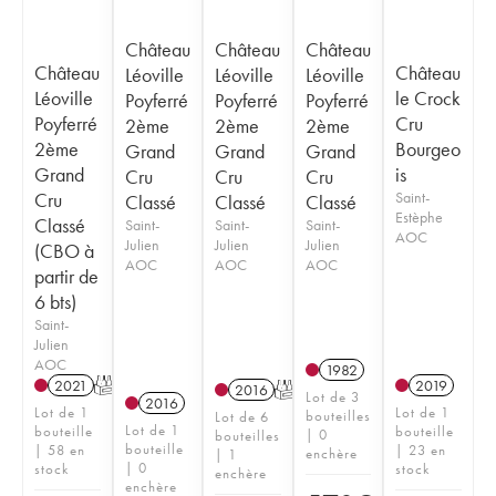
Château
Château
Château
Château
Château
Léoville
Léoville
Léoville
Léoville
le Crock
Poyferré
Poyferré
Poyferré
Poyferré
Cru
2ème
2ème
2ème
2ème
Bourgeo
Grand
Grand
Grand
Grand
is
Cru
Cru
Cru
Cru
Saint-
Classé
Classé
Classé
Estèphe
Classé
Saint-
Saint-
Saint-
AOC
Julien
Julien
Julien
(CBO à
AOC
AOC
AOC
partir de
6 bts)
Saint-
Julien
AOC
1982
2021
T
2019
2016
T
Lot de 3
2016
Lot de 1
Lot de 1
bouteilles
Lot de 6
Lot de 1
bouteille
bouteille
| 0
bouteilles
bouteille
| 58 en
| 23 en
enchère
| 1
| 0
stock
stock
enchère
enchère