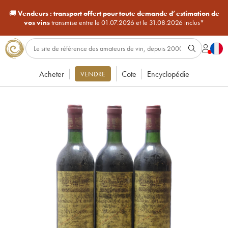
🚚
Vendeurs :
transport offert pour toute demande d’estimation de
vos vins
transmise entre le 01.07.2026 et le 31.08.2026 inclus*
Acheter
Cote
Encyclopédie
VENDRE