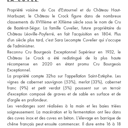
Propriété voisine du Cos d'Estournel et du Château Haut-
Marbuzet, le Château le Crock figure dans de nombreux 
classements du XVIIIème et XIXème siècle sous le nom de Cru 
de Bastérot-Ségur. La famille Cuvelier, future propriétaire du 
Château Léoville-Poyferré, en fait l'acquisition en 1804. Plus 
d'un siècle plus tard, c'est Sara Lecompte Cuvelier qui s'occupe 
de l'administrer. 
Reconnu Cru Bourgeois Exceptionnel Supérieur en 1932, le 
Château Le Crock a été redistingué de la plus haute 
récompense en 2020 en étant promu Cru Bourgeois 
Exceptionnel. 
La propriété compte 32ha sur l'appellation Saint-Estèphe. Les 
vignes de cabernet sauvignon (53%), merlot (33%), cabernet 
franc (9%) et petit verdot (5%) poussent sur un terroir 
d'exception composé de graves et de sable en surface et de 
d'argile en profondeur. 
Les vendanges sont réalisées à la main et les baies triées 
soigneusement. La macération et la fermentation ont lieu dans 
des cuves inox et des cuves en béton. L'élevage en barrique de 
chêne français peut ensuite commencer. Il dure entre 16 à 18 