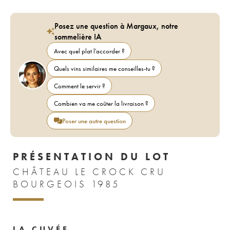
Posez une question à Margaux, notre
sommelière IA
Avec quel plat l'accorder ?
Quels vins similaires me conseilles-tu ?
Comment le servir ?
Combien va me coûter la livraison ?
Poser une autre question
PRÉSENTATION DU LOT
CHÂTEAU LE CROCK CRU
BOURGEOIS 1985
LA CUVÉE