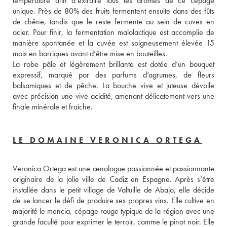
température afin d’extraire tous les arômes de ce cépage 
unique. Près de 80% des fruits fermentent ensuite dans des fûts 
de chêne, tandis que le reste fermente au sein de cuves en 
acier. Pour finir, la fermentation malolactique est accomplie de 
manière spontanée et la cuvée est soigneusement élevée 15 
mois en barriques avant d’être mise en bouteilles. 
La robe pâle et légèrement brillante est dotée d’un bouquet 
expressif, marqué par des parfums d’agrumes, de fleurs 
balsamiques et de pêche. La bouche vive et juteuse dévoile 
avec précision une vive acidité, amenant délicatement vers une 
finale minérale et fraîche.
LE DOMAINE VERONICA ORTEGA
Veronica Ortega est une œnologue passionnée et passionnante 
originaire de la jolie ville de Cadiz en Espagne. Après s’être 
installée dans le petit village de Valtuille de Abajo, elle décide 
de se lancer le défi de produire ses propres vins. Elle cultive en 
majorité le mencia, cépage rouge typique de la région avec une 
grande faculté pour exprimer le terroir, comme le pinot noir. Elle 