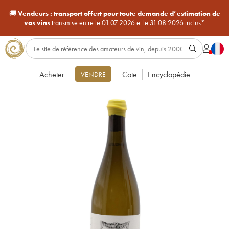
🚚
Vendeurs :
transport offert pour toute demande d’estimation de
vos vins
transmise entre le 01.07.2026 et le 31.08.2026 inclus*
Acheter
Cote
Encyclopédie
VENDRE