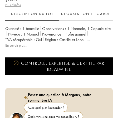
Plus d'infos
DESCRIPTION DU LOT
DÉGUSTATION ET GARDE
Quantité :
1 bouteille
Observations :
1 Normale
,
1 Capsule cire
Niveau :
1
Normal
Provenance :
professionnel
TVA récupérable :
oui
Région :
Castille et Leon
Appellation :
Bierzo DO
En savoir plus...
CONTRÔLÉ, EXPERTISÉ & CERTIFIÉ PAR
IDEALWINE
Posez une question à Margaux, notre
sommelière IA
Avec quel plat l'accorder ?
Quels vins similaires me conseilles-tu ?