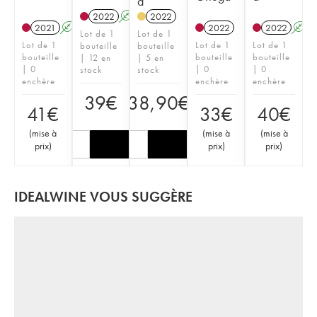
a
2022
A
2022
2021
A
2022
2022
A
Lot de 1
Lot de 1
Lot de 1
Lot de 1
Lot de 1
bouteille
bouteille
bouteille
bouteille
bouteille
| 12 en
| 5 en
| 0
| 0
| 0
stock
stock
enchère
enchère
enchère
39
€
38,90
€
41
€
33
€
40
€
(
mise à
(
mise à
(
mise à
prix
)
prix
)
prix
)
IDEALWINE VOUS SUGGÈRE