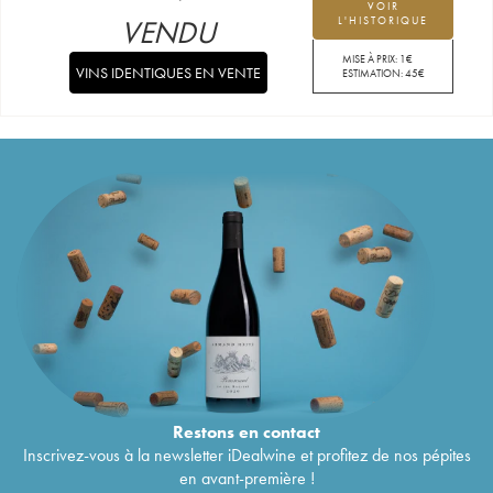
VOIR
VENDU
L'HISTORIQUE
MISE À PRIX:
1
€
VINS IDENTIQUES EN VENTE
ESTIMATION:
45
€
Restons en
contact
Inscrivez-vous à la newsletter iDealwine et profitez de nos pépites
en avant-première !