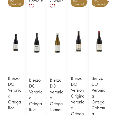
CAVISTE
CAVISTE
TVA
TVA
TVA
1
1
1
récupérable
récupérable
récupérable
Bierzo
Bierzo
Bierzo
Bierzo
Bierzo
DO
DO
DO
DO
DO
Veronic
Version
Veronic
Veronic
Veronic
a
Original
a
a
a
Ortega
Veronic
Ortega
Ortega
Ortega
Roc
a
Cobran
Roc
Torment
Ortega
a