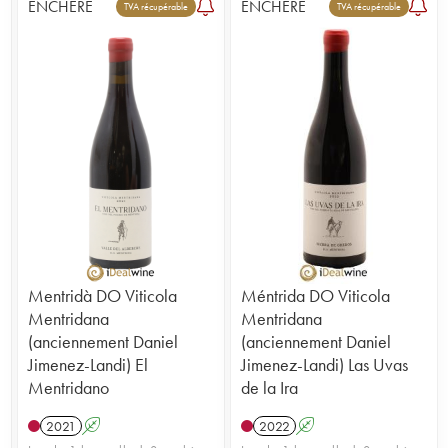
ENCHÈRE
ENCHÈRE
6
TVA récupérable
TVA récupérable
Mentridà DO Viticola
Méntrida DO Viticola
Mentridana
Mentridana
(anciennement Daniel
(anciennement Daniel
Jimenez-Landi) El
Jimenez-Landi) Las Uvas
Mentridano
de la Ira
2021
A
2022
A