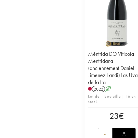
Méntrida DO Viticola
Mentridana
(anciennement Daniel
Jimenez-Landi) Las Uva
de la Ira
2022
A
Lot de 1 bouteille | 16 en
stock
23
€