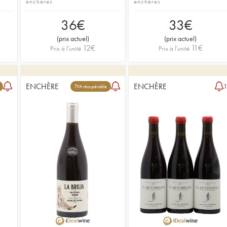
enchères
enchères
36
€
33
€
(
prix actuel
)
(
prix actuel
)
12
€
11
€
Prix à l'unité
Prix à l'unité
ENCHÈRE
ENCHÈRE
TVA récupérable