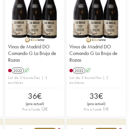
Vinos de Madrid DO
Vinos de Madrid DO
Comando G La Bruja de
Comando G La Bruja de
Rozas
Rozas
2022
A
2022
A
Lot de 3 bouteilles | 3
Lot de 3 bouteilles | 2
enchères
enchères
36
€
33
€
(
prix actuel
)
(
prix actuel
)
12
€
11
€
Prix à l'unité
Prix à l'unité