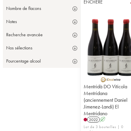
ENCHÈRE
Nombre de flacons
Notes
Recherche avancée
Nos sélections
Pourcentage alcool
Mentridà DO Viticola
Mentridana
(anciennement Daniel
Jimenez-Landi) El
Mentridano
2022
A
Lot de 3 bouteilles | 0