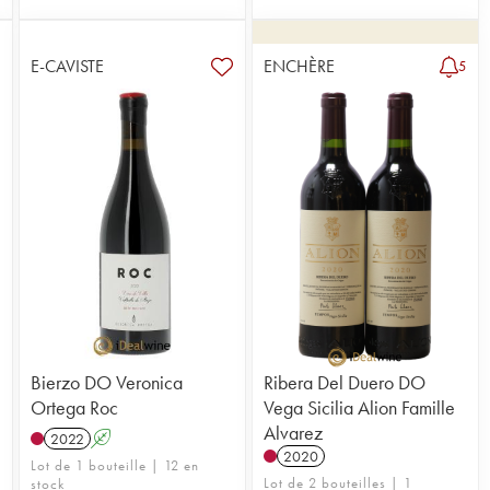
E-CAVISTE
ENCHÈRE
5
Bierzo DO Veronica
Ribera Del Duero DO
Ortega Roc
Vega Sicilia Alion Famille
Alvarez
2022
A
2020
Lot de 1 bouteille | 12 en
Lot de 2 bouteilles | 1
stock