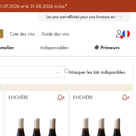
01.07.2026 et le 31.08.2026 inclus*
Les prix sont affichés pour une livraison en :
Cote des vins
Guide des vins
melier
Indispensables
🍇 Primeurs
Masquer les lots indisponibles
ENCHÈRE
ENCHÈRE
5
6
6