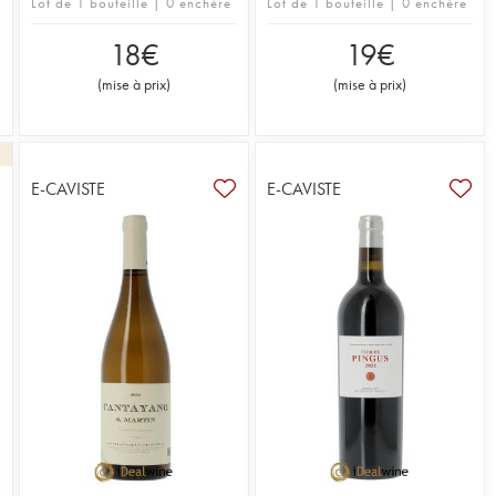
Lot de 1 bouteille | 0 enchère
Lot de 1 bouteille | 0 enchère
18
€
19
€
(
mise à prix
)
(
mise à prix
)
E-CAVISTE
E-CAVISTE
1