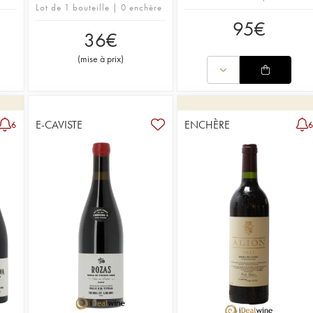
Lot de 1 bouteille | 0 enchère
95
€
36
€
(
mise à prix
)
E-CAVISTE
ENCHÈRE
6