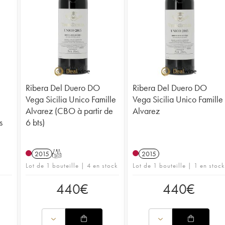
Ribera Del Duero DO
Ribera Del Duero DO
Vega Sicilia Unico Famille
Vega Sicilia Unico Famille
Alvarez (CBO à partir de
Alvarez
s
6 bts)
2015
T
2015
Lot de 1 bouteille | 4 en stock
Lot de 1 bouteille | 1 en stock
440
€
440
€