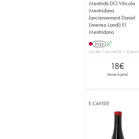
Mentridà DO Viticola
Mentridana
(anciennement Daniel
Jimenez-Landi) El
Mentridano
2022
A
Lot de 1 bouteille | 0 enc
18
€
(
mise à prix
)
E-CAVISTE