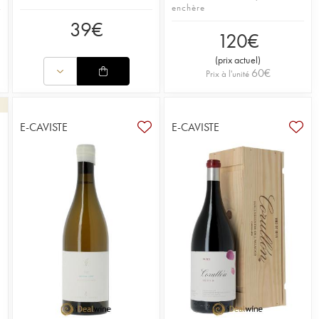
enchère
39
€
120
€
(
prix actuel
)
60
€
Prix à l'unité
E-CAVISTE
E-CAVISTE
6