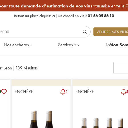
 pour toute demande d’estimation de vos vins
transmise entre le 
Retrait sur place
cliquez ici
|
Un conseil en vin ?
01 56 05 86 10
VENDRE MES VINS
Nos enchères
Services +
✨
Mon Som
 et Leon
|
139 résultats
ENCHÈRE
ENCHÈRE
2