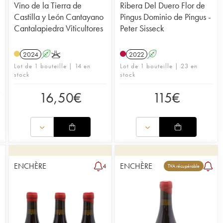
Vino de la Tierra de
Ribera Del Duero Flor de
Castilla y León Cantayano
Pingus Dominio de Pingus -
Cantalapiedra Viticultores
Peter Sisseck
2024
A
K
2022
A
Lot de 1 bouteille | 14 en
Lot de 1 bouteille | 23 en
stock
stock
16,50
€
115
€
ENCHÈRE
ENCHÈRE
4
TVA récupérable