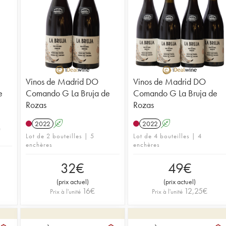
Vinos de Madrid DO
Vinos de Madrid DO
e
Comando G La Bruja de
Comando G La Bruja de
Rozas
Rozas
2022
A
2022
A
n
Lot de 2 bouteilles | 5
Lot de 4 bouteilles | 4
enchères
enchères
32
€
49
€
(
prix actuel
)
(
prix actuel
)
16
€
12,25
€
Prix à l'unité
Prix à l'unité