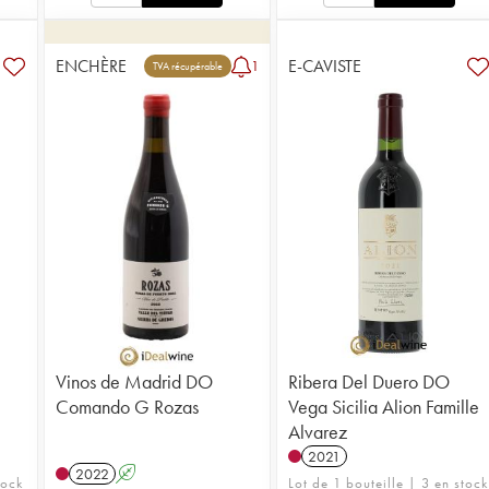
ENCHÈRE
E-CAVISTE
1
TVA récupérable
Vinos de Madrid DO
Ribera Del Duero DO
Comando G Rozas
Vega Sicilia Alion Famille
Alvarez
2021
2022
A
tock
Lot de 1 bouteille | 3 en stock