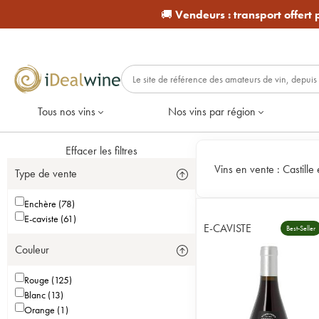
🚚
Vendeurs :
transport offert
Tous nos vins
Nos vins par région
Effacer les filtres
Vins en vente :
Castille
Type de vente
Enchère (78)
E-caviste (61)
E-CAVISTE
Best-Seller
Couleur
Rouge (125)
Blanc (13)
Orange (1)