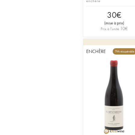
enchère
30
€
(
mise à prix
)
10
€
Prix à l'unité
ENCHÈRE
TVA récupérable