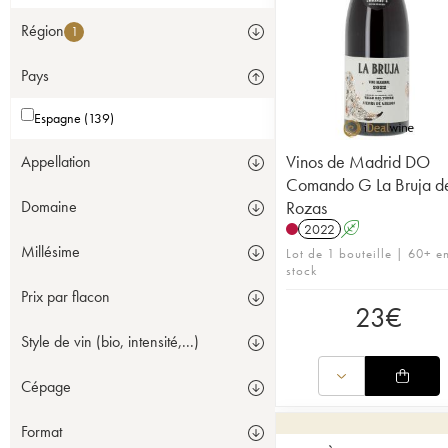
Région
1
Pays
Espagne (139)
Vinos de Madrid DO
Appellation
Comando G La Bruja d
Rozas
Domaine
2022
A
Millésime
Lot de 1 bouteille | 60+ e
stock
Prix par flacon
23
€
Style de vin (bio, intensité,...)
Cépage
Format