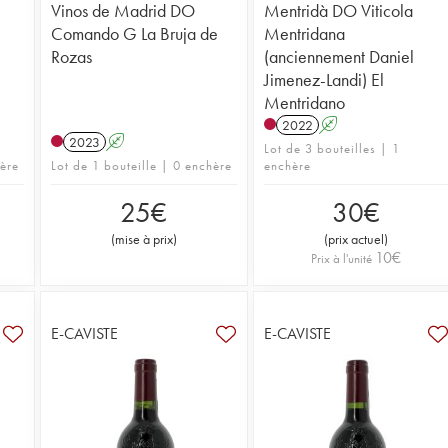
Vinos de Madrid DO
Mentridà DO Viticola
Comando G La Bruja de
Mentridana
Rozas
(anciennement Daniel
Jimenez-Landi) El
Mentridano
2022
A
2023
A
Lot de 3 bouteilles | 1
hère
Lot de 1 bouteille | 0 enchère
enchère
25
€
30
€
(
mise à prix
)
(
prix actuel
)
10
€
Prix à l'unité
E-CAVISTE
E-CAVISTE