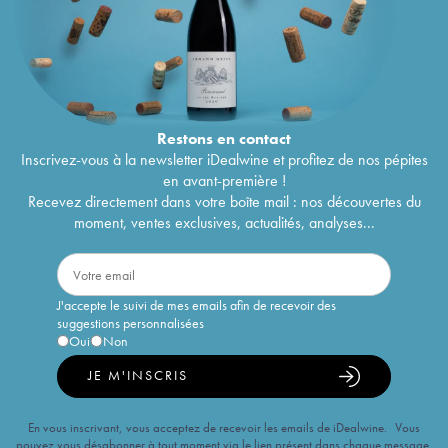
Restons en
contact
Inscrivez-vous à la newsletter iDealwine et profitez de nos pépites
en avant-première !
Recevez directement dans votre boîte mail : nos découvertes du
moment, ventes exclusives, actualités, analyses...
J'accepte le suivi de mes emails afin de recevoir des
suggestions personnalisées
Oui
Non
JE M'INSCRIS
En vous inscrivant, vous acceptez de recevoir les emails de iDealwine. Vous
pouvez vous désabonner à tout moment via le lien présent dans chaque message.