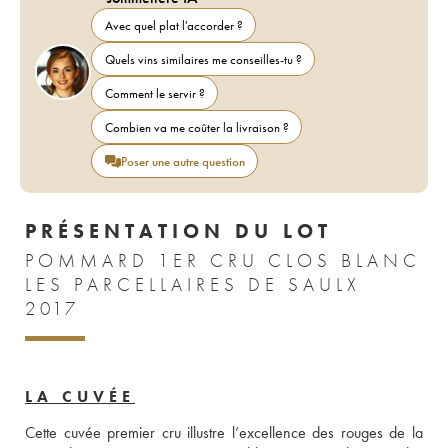
Avec quel plat l'accorder ?
Quels vins similaires me conseilles-tu ?
Comment le servir ?
Combien va me coûter la livraison ?
Poser une autre question
PRÉSENTATION DU LOT
POMMARD 1ER CRU CLOS BLANC
LES PARCELLAIRES DE SAULX
2017
LA CUVÉE
Cette cuvée premier cru illustre l’excellence des rouges de la 