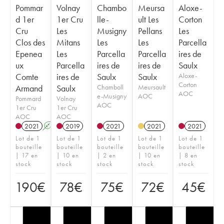
Pommar
Volnay
Chambo
Meursa
Aloxe-
d 1er
1er Cru
lle-
ult Les
Corton
Cru
Les
Musigny
Pellans
Les
Clos des
Mitans
Les
Les
Parcella
Epenea
Les
Parcella
Parcella
ires de
ux
Parcella
ires de
ires de
Saulx
Comte
ires de
Saulx
Saulx
Aloxe-
Corton
Armand
Saulx
Chamboll
Meursault
AOC
e-Musigny
AOC
Pommard
Volnay
AOC
1er Cru
1er Cru
AOC
AOC
2021
A
2019
2021
2021
2021
Lot de 1
Lot de 1
Lot de 1
Lot de 1
Lot de 1
bouteille
bouteille
bouteille
bouteille
bouteille
| 17 en
| 10 en
| 2 en
| 10 en
| 8 en
stock
stock
stock
stock
stock
190
€
78
€
75
€
72
€
45
€