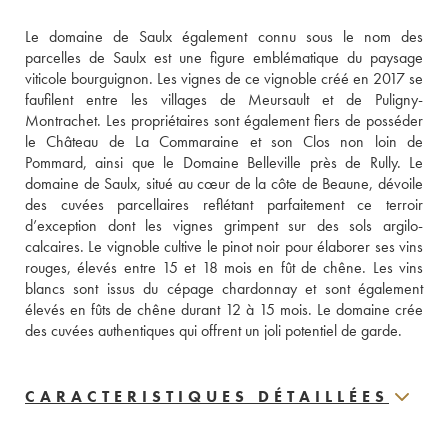
Le domaine de Saulx également connu sous le nom des 
parcelles de Saulx est une figure emblématique du paysage 
viticole bourguignon. Les vignes de ce vignoble créé en 2017 se 
faufilent entre les villages de Meursault et de Puligny-
Montrachet. Les propriétaires sont également fiers de posséder 
le Château de La Commaraine et son Clos non loin de 
Pommard, ainsi que le Domaine Belleville près de Rully. Le 
domaine de Saulx, situé au cœur de la côte de Beaune, dévoile 
des cuvées parcellaires reflétant parfaitement ce terroir 
d’exception dont les vignes grimpent sur des sols argilo-
calcaires. Le vignoble cultive le pinot noir pour élaborer ses vins 
rouges, élevés entre 15 et 18 mois en fût de chêne. Les vins 
blancs sont issus du cépage chardonnay et sont également 
élevés en fûts de chêne durant 12 à 15 mois. Le domaine crée 
des cuvées authentiques qui offrent un joli potentiel de garde.
CARACTERISTIQUES DÉTAILLÉES