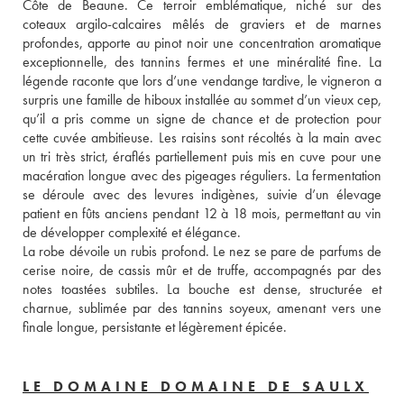
Côte de Beaune. Ce terroir emblématique, niché sur des 
coteaux argilo-calcaires mêlés de graviers et de marnes 
profondes, apporte au pinot noir une concentration aromatique 
exceptionnelle, des tannins fermes et une minéralité fine. La 
légende raconte que lors d’une vendange tardive, le vigneron a 
surpris une famille de hiboux installée au sommet d’un vieux cep, 
qu’il a pris comme un signe de chance et de protection pour 
cette cuvée ambitieuse. Les raisins sont récoltés à la main avec 
un tri très strict, éraflés partiellement puis mis en cuve pour une 
macération longue avec des pigeages réguliers. La fermentation 
se déroule avec des levures indigènes, suivie d’un élevage 
patient en fûts anciens pendant 12 à 18 mois, permettant au vin 
de développer complexité et élégance. 
La robe dévoile un rubis profond. Le nez se pare de parfums de 
cerise noire, de cassis mûr et de truffe, accompagnés par des 
notes toastées subtiles. La bouche est dense, structurée et 
charnue, sublimée par des tannins soyeux, amenant vers une 
finale longue, persistante et légèrement épicée.
LE DOMAINE DOMAINE DE SAULX