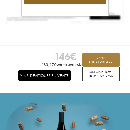
146
€
VOIR
L'HISTORIQUE
183,67
€
commission incluse
MISE À PRIX:
146
€
VINS IDENTIQUES EN VENTE
ESTIMATION:
240
€