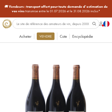
🚚
Vendeurs :
transport offert pour toute demande d’estimation de
vos vins
transmise entre le 01.07.2026 et le 31.08.2026 inclus*
Acheter
Cote
Encyclopédie
VENDRE