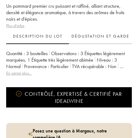
Un pommard premier cru puissant et raffiné, alliant structure,
densité et élégance aromatique, à travers des arômes de fruits
noirs et d'épices.
Plus d'infos
DESCRIPTION DU LOT
DÉGUSTATION ET GARDE
Quantité :
3 bouteilles
Observations :
3 Étiquettes légèrement
marquées
,
1 Étiquette très légèrement abimée
Niveau :
3
Normal
Provenance :
particulier
TVA récupérable :
non
Région :
Bourgogne
Appellation :
Pommard
En savoir plus...
Classement :
1er Cru
Propriétaire :
Les Parcellaires de Saulx
CONTRÔLÉ, EXPERTISÉ & CERTIFIÉ PAR
IDEALWINE
Posez une question à Margaux, notre
sommelière IA