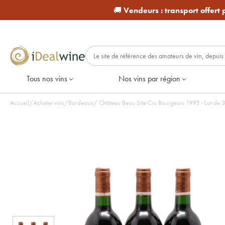
🚚
Vendeurs :
transport offert
Tous nos vins
Nos vins par région
Accueil
/
Acheter vins
/
Bordeaux
/
Château Beau Site Cru Bourgeois 19