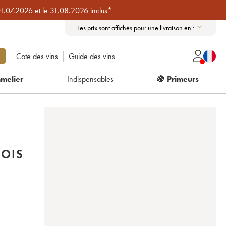
01.07.2026 et le 31.08.2026 inclus*
Les prix sont affichés pour une livraison en :
Cote des vins
Guide des vins
melier
Indispensables
🍇 Primeurs
EOIS