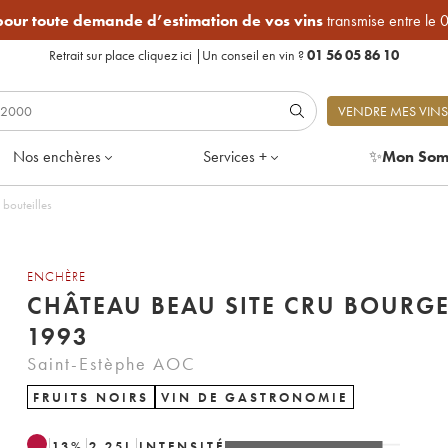
 pour toute demande d’estimation de vos vins
transmise entre le 
Retrait sur place
cliquez ici
|
Un conseil en vin ?
01 56 05 86 10
VENDRE MES VINS
Nos enchères
Services +
✨
Mon Som
93 - Lot de 3 bouteilles
ENCHÈRE
CHÂTEAU BEAU SITE CRU BOURG
1993
Saint-Estèphe AOC
FRUITS NOIRS
VIN DE GASTRONOMIE
13
%
2.25
L
INTENSITÉ