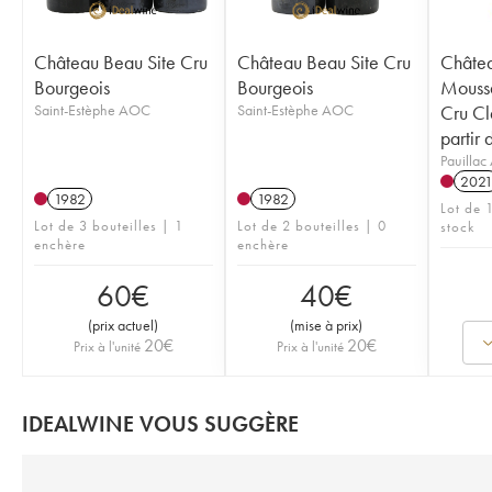
Château Beau Site Cru
Château Beau Site Cru
Châtea
Bourgeois
Bourgeois
Mouss
Saint-Estèphe AOC
Saint-Estèphe AOC
Cru Cl
partir 
Pauilla
202
1982
1982
Lot de 1
Lot de 3 bouteilles | 1
Lot de 2 bouteilles | 0
stock
enchère
enchère
60
€
40
€
(
prix actuel
)
(
mise à prix
)
20
€
20
€
Prix à l'unité
Prix à l'unité
IDEALWINE VOUS SUGGÈRE