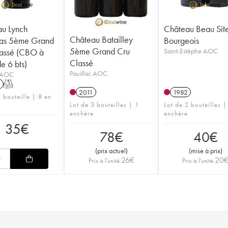
u Lynch
Château Beau Sit
Château Batailley
as 5ème Grand
Bourgeois
5ème Grand Cru
assé (CBO à
Saint-Estèphe AOC
Classé
de 6 bts)
Pauillac AOC
c AOC
1
T
2011
1982
 bouteille | 8 en
Lot de 3 bouteilles | 1
Lot de 2 bouteilles |
enchère
enchère
35
€
78
€
40
€
(
prix actuel
)
(
mise à prix
)
26
€
20
Prix à l'unité
Prix à l'unité