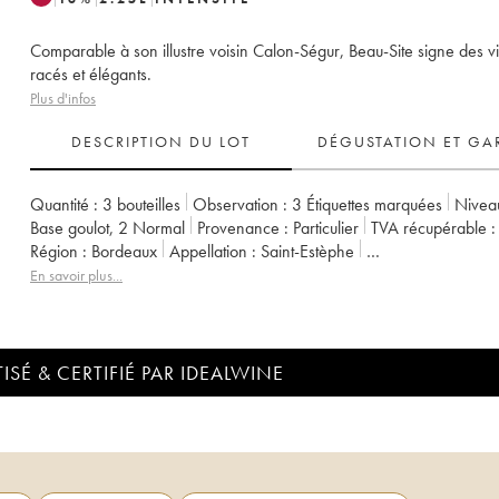
Comparable à son illustre voisin Calon-Ségur, Beau-Site signe des v
racés et élégants.
Plus d'infos
DESCRIPTION DU LOT
DÉGUSTATION ET GA
Quantité :
3 bouteilles
Observation :
3 Étiquettes marquées
Niveau
Base goulot
,
2
Normal
Provenance :
particulier
TVA récupérable :
Région :
Bordeaux
Appellation :
Saint-Estèphe
Classement :
Cru Bourgeois
Propriétaire :
Héritiers Castéja
En savoir plus...
ISÉ & CERTIFIÉ PAR IDEALWINE