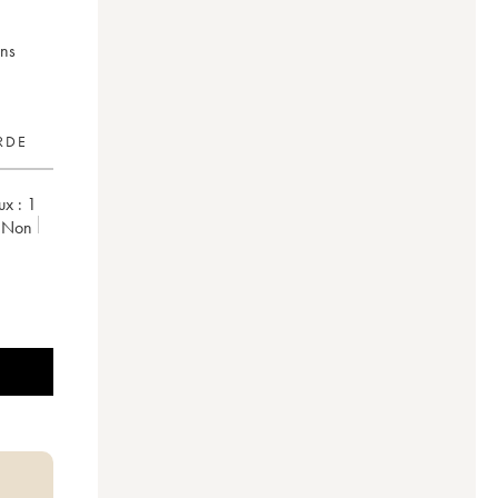
ins
RDE
x :
1
non