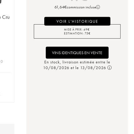
61,64
€
commission incluse
e Cru
VOIR L'HISTORIQUE
MISE À PRIX:
49
€
ESTIMATION:
75
€
VINS IDENTIQUES EN VENTE
 0
En stock, livraison estimée entre le
10/08/2026 et le 13/08/2026
€