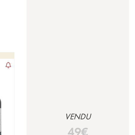
VENDU
49
€