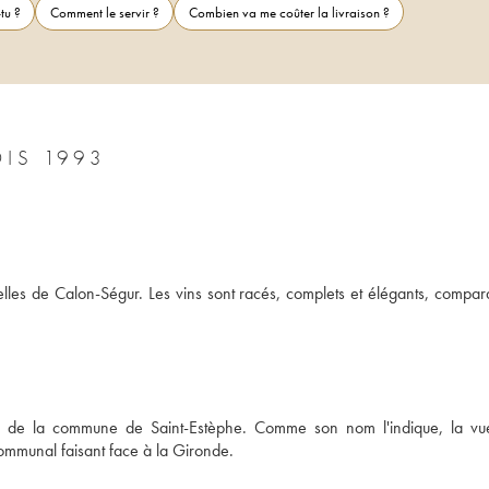
tu ?
Comment le servir ?
Combien va me coûter la livraison ?
CHÂTEAU BEAU SITE CRU BOURGEOIS 1993
celles de Calon-Ségur. Les vins sont racés, complets et élégants, compara
s de la commune de Saint-Estèphe. Comme son nom l'indique, la vue
 communal faisant face à la Gironde.