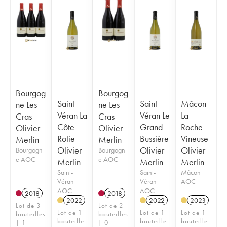
Bourgog
Bourgog
Saint-
Saint-
Mâcon
ne Les
ne Les
Véran La
Véran Le
La
Cras
Cras
Côte
Grand
Roche
Olivier
Olivier
Rotie
Bussière
Vineuse
Merlin
Merlin
Olivier
Olivier
Olivier
Bourgogn
Bourgogn
e AOC
e AOC
Merlin
Merlin
Merlin
Saint-
Saint-
Mâcon
Véran
Véran
AOC
AOC
AOC
2018
2018
2022
2022
2023
Lot de 3
Lot de 2
Lot de 1
Lot de 1
Lot de 1
bouteilles
bouteilles
bouteille
bouteille
bouteille
| 1
| 0