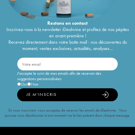
Restons en
contact
Inscrivez-vous à la newsletter iDealwine et profitez de nos pépites
en avant-première !
Recevez directement dans votre boîte mail : nos découvertes du
moment, ventes exclusives, actualités, analyses...
J'accepte le suivi de mes emails afin de recevoir des
suggestions personnalisées
Oui
Non
JE M'INSCRIS
En vous inscrivant, vous acceptez de recevoir les emails de iDealwine. Vous
pouvez vous désabonner à tout moment via le lien présent dans chaque message.