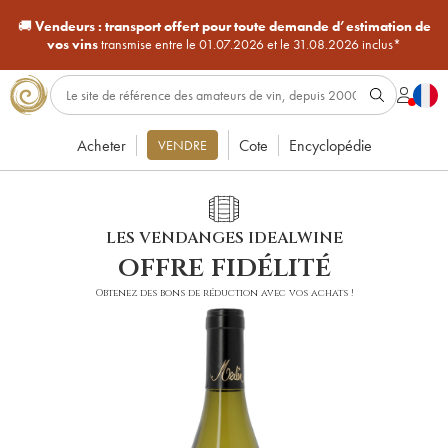
🚚
Vendeurs :
transport offert pour toute demande d’estimation de
vos vins
transmise entre le 01.07.2026 et le 31.08.2026 inclus*
Acheter
Cote
Encyclopédie
VENDRE
LES VENDANGES IDEALWINE
offre fidélité
Obtenez des bons de réduction avec vos achats !