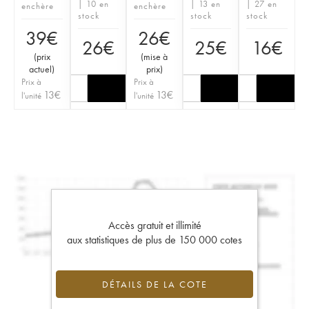
| 10 en
| 13 en
| 27 en
enchère
enchère
stock
stock
stock
39
€
26
€
26
€
25
€
16
€
(
prix
(
mise à
actuel
)
prix
)
Prix à
Prix à
13
€
13
€
l'unité
l'unité
Accès gratuit et illimité
aux statistiques de plus de 150 000 cotes
DÉTAILS DE LA COTE