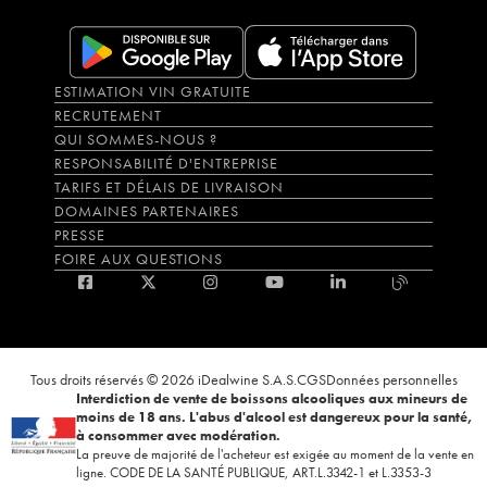
ESTIMATION VIN GRATUITE
RECRUTEMENT
QUI SOMMES-NOUS ?
RESPONSABILITÉ D'ENTREPRISE
TARIFS ET DÉLAIS DE LIVRAISON
DOMAINES PARTENAIRES
PRESSE
FOIRE AUX QUESTIONS
Tous droits réservés © 2026 iDealwine S.A.S.
CGS
Données personnelles
Interdiction de vente de boissons alcooliques aux mineurs de
moins de 18 ans. L'abus d'alcool est dangereux pour la santé,
à consommer avec modération.
La preuve de majorité de l'acheteur est exigée au moment de la vente en
ligne. CODE DE LA SANTÉ PUBLIQUE, ART.L.3342-1 et L.3353-3