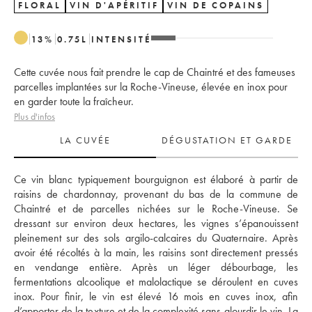
FLORAL
VIN D'APÉRITIF
VIN DE COPAINS
13
%
0.75
L
INTENSITÉ
Cette cuvée nous fait prendre le cap de Chaintré et des fameuses
parcelles implantées sur la Roche-Vineuse, élevée en inox pour
en garder toute la fraîcheur.
Plus d'infos
LA CUVÉE
DÉGUSTATION ET GARDE
Ce vin blanc typiquement bourguignon est élaboré à partir de 
raisins de chardonnay, provenant du bas de la commune de 
Chaintré et de parcelles nichées sur le Roche-Vineuse. Se 
dressant sur environ deux hectares, les vignes s’épanouissent 
pleinement sur des sols argilo-calcaires du Quaternaire. Après 
avoir été récoltés à la main, les raisins sont directement pressés 
en vendange entière. Après un léger débourbage, les 
fermentations alcoolique et malolactique se déroulent en cuves 
inox. Pour finir, le vin est élevé 16 mois en cuves inox, afin 
d’apporter de la texture et de la complexité sans alourdir le vin. La 