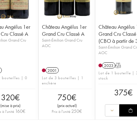
u Angélus 1er
Château Angélus 1er
Château Angélus 
Cru Classé A
Grand Cru Classé A
Grand Cru Classé
ilion Grand Cru
Saint-Émilion Grand Cru
(CBO à partir de 3
AOC
Saint-Émilion Grand C
AOC
2023
T
2001
Lot de 1 bouteille | 
 bouteilles | 0
Lot de 3 bouteilles | 1
stock
enchère
375
€
320
€
750
€
(
mise à prix
)
(
prix actuel
)
160
€
250
€
x à l'unité
Prix à l'unité