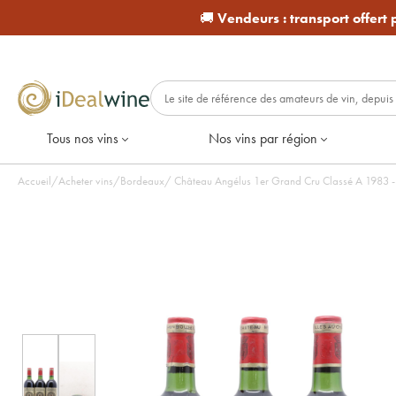
🚚
Vendeurs :
transport offert
Tous nos vins
Nos vins par région
Accueil
/
Acheter vins
/
Bordeaux
/
Château Angélus 1er Grand Cru Classé A 1983 - L