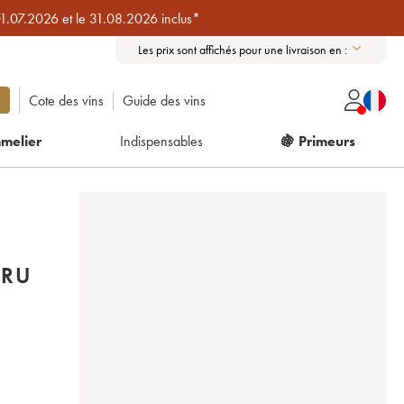
01.07.2026 et le 31.08.2026 inclus*
Les prix sont affichés pour une livraison en :
Cote des vins
Guide des vins
melier
Indispensables
🍇 Primeurs
CRU