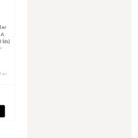
1er
 A
 bts)
ru
3 en