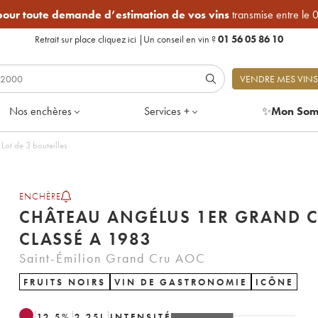
 pour toute demande d’estimation de vos vins
transmise entre le 
Retrait sur place
cliquez ici
|
Un conseil en vin ?
01 56 05 86 10
VENDRE MES VINS
Nos enchères
Services +
✨
Mon Som
ot de 3 bouteilles
ENCHÈRE
CHÂTEAU ANGÉLUS 1ER GRAND 
CLASSÉ A 1983
Saint-Émilion Grand Cru AOC
FRUITS NOIRS
VIN DE GASTRONOMIE
ICÔNE
12.5
%
2.25
L
INTENSITÉ