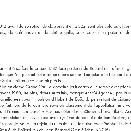
2 avant de se retirer du classement en 2022, sont plus colorés et conc
rs, de café moka et de chêne grillé, sans oublier un potentiel de
tient à sa famille depuis 1782 lorsque Jean de Boüard de Laforest, ga
ait que l'on pouvait autrefois entendre sonner l'angélus à la fois par les 
Saint-Emilion à cet endroit précis. 
s fut classé Grand Cru. Le domaine jouit certes d'un terroir exceptionne
vant 1980, les vins, riches et fruités, manquaient d'élégance ; par la sui
 améliorées sous l'impulsion d'Hubert de Boüard, permettant de distance
 fait, lors de la dernière révision classement de l'appellation, interve
nt Premier cru classé « A » aux côtés des châteaux Cheval Blanc, Aus
 fermentation en cuves inox avec système de contrôle de température, a
génération (la 8e) qui a rejoint la direction du domaine avec Stéphanie de
y Grenié-de Boüard, fils de Jean-Bernard Grenié (depuis 2016).