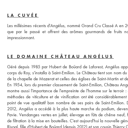
LA CUVÉE
Les millésimes récents d'Angélus, nommé Grand Cru Classé A en 201
que par le passé et offrent des arômes gourmands de fruits noi
impressionnant.
LE DOMAINE CHÂTEAU ANGÉLUS
Géré depuis 1985 par Hubert de Boüard de Laforest, Angélus appar
corps du Roy, s'installa à Saint-Emilion. Le Château tient son nom du f
de la chapelle de Mazerat et celles des églises de Saint-Martin et de 
En 1954, lors du premier classement de Saint-Emilion, Château Angélu
montre aussi l'importance de l'empreinte de l'homme sur le terroir : a
méthodes de viticulture et de vinification ont été considérablement
point de vue qualitatif bon nombre de ses pairs de Saint-Emilion. De
2012, Angélus a accédé à la plus haute marche du podium, devena
Pavie. Vendanges vertes en juillet, élevage en fûts de chêne neuf,
de filtration à la mise en bouteilles. C'est aujourd'hui la nouvelle 
Rivoal, fille d'Hubert de Boüard (depuis 2012) et son cousin Thierr