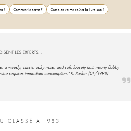
tu ?
Comment le servir ?
Combien va me coûter la livraison ?
ISENT LES EXPERTS...
a weedy, cassis, oaky nose, and soft, loosely knit, nearly flabby
 wine requires immediate consumption." R. Parker (01/1998)
U CLASSÉ A 1983