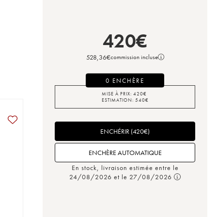
420
€
528,36
€
commission incluse
0 ENCHÈRE
MISE À PRIX:
420
€
ESTIMATION:
540
€
ENCHÉRIR
(
420
€
)
ENCHÈRE AUTOMATIQUE
En stock, livraison estimée entre le
24/08/2026 et le 27/08/2026