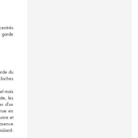
entrés 
 garde 
rde du 
cloches 
l mais 
te, les 
r d'un 
nue en 
one et 
bsence 
 Boüard-