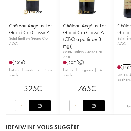
Château Angélus 1er
Château Angélus 1er
Châtea
Grand Cru Classé A
Grand Cru Classé A
Grand 
Saint-Émilion Grand Cru
(CBO à partir de 3
Saint-Ém
AOC
AOC
mgs)
Saint-Émilion Grand Cru
AOC
2016
2021
T
1987
Lot de 1 bouteille | 4 en
Lot de 1 magnum | 16 en
Lot de 2
stock
stock
enchère
325
€
765
€
Pri
IDEALWINE VOUS SUGGÈRE