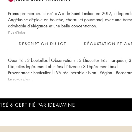
Promu premier cru classé « A » de Saint-Emilion en 2012, le légend
Angélus se déploie en bouche, charnu et gourmand, avec une tram
admirable d'élégance et une belle concentration.
Plus d'infos
DESCRIPTION DU LOT
DÉGUSTATION ET GA
Quantité :
3 bouteilles
Observations :
3 Étiquettes très marquées
,
3
Étiquettes légèrement abimées
Niveau :
3
Légèrement bas
Provenance :
particulier
TVA récupérable :
non
Région :
Bordeau
Appellation :
Saint-Émilion Grand Cru
En savoir plus...
Classement :
1er Grand Cru Classé A
Propriétaire :
Famille de Boüard de Laforest
ISÉ & CERTIFIÉ PAR IDEALWINE