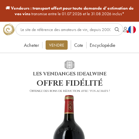
🚚
Vendeurs :
transport offert pour toute demande d’estimation de
vos vins
transmise entre le 01.07.2026 et le 31.08.2026 inclus*
Acheter
Cote
Encyclopédie
VENDRE
LES VENDANGES IDEALWINE
offre fidélité
Obtenez des bons de réduction avec vos achats !