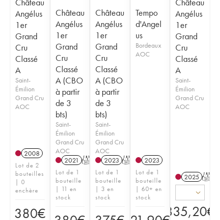
Château
Château
Château
Château
Tempo
Angélus
Angélus
Angélus
Angélus
d'Angel
1er
1er
1er
1er
us
Grand
Grand
Grand
Grand
Bordeaux
Cru
Cru
AOC
Cru
Cru
Classé
Classé
Classé
Classé
A
A
A (CBO
A (CBO
Saint-
Saint-
Émilion
Émilion
à partir
à partir
Grand Cru
Grand Cru
de 3
de 3
AOC
AOC
bts)
bts)
Saint-
Saint-
Émilion
Émilion
Grand Cru
Grand Cru
AOC
AOC
2008
2021
T
2023
T
2023
Lot de 2
Lot de 1
Lot de 1
Lot de 1
bouteilles
2025
T
bouteille
bouteille
bouteille
| 0
| 11 en
| 3 en
| 60+ en
enchère
stock
stock
stock
835,20
€
380
€