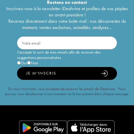
Restons en
contact
Inscrivez-vous à la newsletter iDealwine et profitez de nos pépites
en avant-première !
Recevez directement dans votre boîte mail : nos découvertes du
moment, ventes exclusives, actualités, analyses...
J'accepte le suivi de mes emails afin de recevoir des
suggestions personnalisées
Oui
Non
JE M'INSCRIS
En vous inscrivant, vous acceptez de recevoir les emails de iDealwine. Vous
pouvez vous désabonner à tout moment via le lien présent dans chaque message.