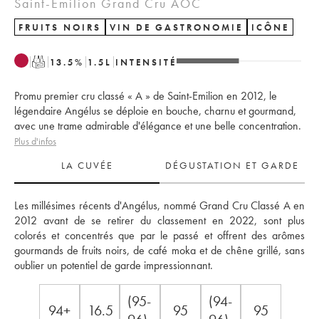
Saint-Émilion Grand Cru AOC
FRUITS NOIRS
VIN DE GASTRONOMIE
ICÔNE
T
13.5
%
1.5
L
INTENSITÉ
Promu premier cru classé « A » de Saint-Emilion en 2012, le
légendaire Angélus se déploie en bouche, charnu et gourmand,
avec une trame admirable d'élégance et une belle concentration.
Plus d'infos
LA CUVÉE
DÉGUSTATION ET GARDE
Les millésimes récents d'Angélus, nommé Grand Cru Classé A en 
2012 avant de se retirer du classement en 2022, sont plus 
colorés et concentrés que par le passé et offrent des arômes 
gourmands de fruits noirs, de café moka et de chêne grillé, sans 
oublier un potentiel de garde impressionnant.
(95-
(94-
94+
16.5
95
95