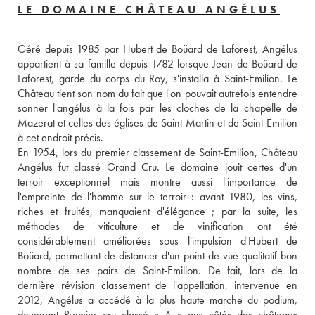
LE DOMAINE CHÂTEAU ANGÉLUS
Géré depuis 1985 par Hubert de Boüard de Laforest, Angélus 
appartient à sa famille depuis 1782 lorsque Jean de Boüard de 
Laforest, garde du corps du Roy, s'installa à Saint-Emilion. Le 
Château tient son nom du fait que l'on pouvait autrefois entendre 
sonner l'angélus à la fois par les cloches de la chapelle de 
Mazerat et celles des églises de Saint-Martin et de Saint-Emilion 
à cet endroit précis. 
En 1954, lors du premier classement de Saint-Emilion, Château 
Angélus fut classé Grand Cru. Le domaine jouit certes d'un 
terroir exceptionnel mais montre aussi l'importance de 
l'empreinte de l'homme sur le terroir : avant 1980, les vins, 
riches et fruités, manquaient d'élégance ; par la suite, les 
méthodes de viticulture et de vinification ont été 
considérablement améliorées sous l'impulsion d'Hubert de 
Boüard, permettant de distancer d'un point de vue qualitatif bon 
nombre de ses pairs de Saint-Emilion. De fait, lors de la 
dernière révision classement de l'appellation, intervenue en 
2012, Angélus a accédé à la plus haute marche du podium, 
devenant Premier cru classé « A » aux côtés des châteaux 