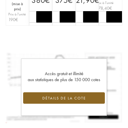
380
€
375
€
21,90
€
Prix à l'unité
(
mise à
278,40
€
prix
)
Prix à l'unité
190
€
Accès gratuit et illimité
aux statistiques de plus de 150 000 cotes
DÉTAILS DE LA COTE