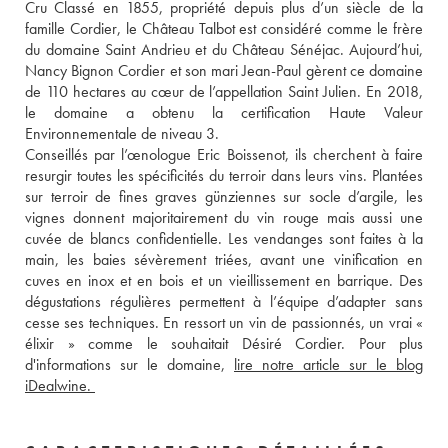
Cru Classé en 1855, propriété depuis plus d’un siècle de la 
famille Cordier, le Château Talbot est considéré comme le frère 
du domaine Saint Andrieu et du Château Sénéjac. Aujourd’hui, 
Nancy Bignon Cordier et son mari Jean-Paul gèrent ce domaine 
de 110 hectares au cœur de l’appellation Saint Julien. En 2018, 
le domaine a obtenu la certification Haute Valeur 
Environnementale de niveau 3. 
Conseillés par l’œnologue Eric Boissenot, ils cherchent à faire 
resurgir toutes les spécificités du terroir dans leurs vins. Plantées 
sur terroir de fines graves günziennes sur socle d’argile, les 
vignes donnent majoritairement du vin rouge mais aussi une 
cuvée de blancs confidentielle. Les vendanges sont faites à la 
main, les baies sévèrement triées, avant une vinification en 
cuves en inox et en bois et un vieillissement en barrique. Des 
dégustations régulières permettent à l’équipe d’adapter sans 
cesse ses techniques. En ressort un vin de passionnés, un vrai « 
élixir » comme le souhaitait Désiré Cordier. Pour plus 
d'informations sur le domaine, 
lire notre article sur le blog 
iDealwine. 