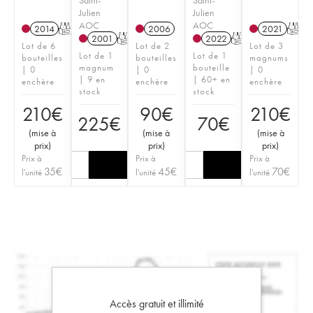
Julien
Julien
AOC
AOC
2014
T
2006
2021
T
2001
T
2022
T
Lot de 6
Lot de 2
Lot de 3
Lot de 1
Lot de 1
bouteilles
bouteilles
magnums
magnum
bouteille
| 0
| 0
| 0
| 9 en
| 60+ en
enchère
enchère
enchère
stock
stock
210
€
90
€
210
€
225
€
70
€
(
mise à
(
mise à
(
mise à
prix
)
prix
)
prix
)
Prix à
Prix à
Prix à
35
€
45
€
70
€
l'unité
l'unité
l'unité
Accès gratuit et illimité