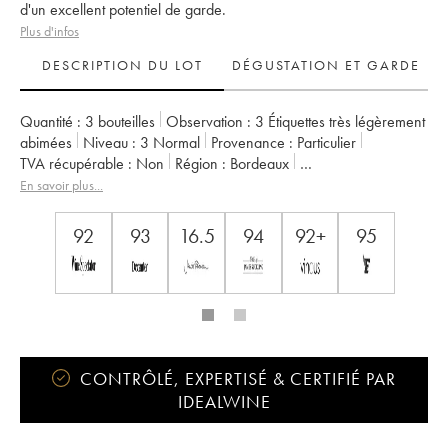
d'un excellent potentiel de garde.
Plus d'infos
DESCRIPTION DU LOT
DÉGUSTATION ET GARDE
Quantité :
3 bouteilles
Observation :
3 Étiquettes très légèrement
abimées
Niveau :
3
Normal
Provenance :
particulier
TVA récupérable :
non
Région :
Bordeaux
Appellation :
Saint-Julien
Classement :
4ème Grand Cru Classé
En savoir plus...
Propriétaire :
Famille Bignon-Cordier
92
93
16.5
94
92+
95
CONTRÔLÉ, EXPERTISÉ & CERTIFIÉ PAR
IDEALWINE