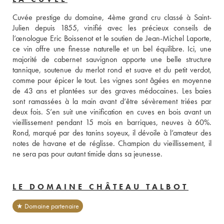
Cuvée prestige du domaine, 4ème grand cru classé à Saint-
Julien depuis 1855, vinifié avec les précieux conseils de 
l’œnologue Eric Boissenot et le soutien de Jean-Michel Laporte, 
ce vin offre une finesse naturelle et un bel équilibre. Ici, une 
majorité de cabernet sauvignon apporte une belle structure 
tannique, soutenue du merlot rond et suave et du petit verdot, 
comme pour épicer le tout. Les vignes sont âgées en moyenne 
de 43 ans et plantées sur des graves médocaines. Les baies 
sont ramassées à la main avant d’être sévèrement triées par 
deux fois. S’en suit une vinification en cuves en bois avant un 
vieillissement pendant 15 mois en barriques, neuves à 60%. 
Rond, marqué par des tanins soyeux, il dévoile à l’amateur des 
notes de havane et de réglisse. Champion du vieillissement, il 
ne sera pas pour autant timide dans sa jeunesse.
LE DOMAINE CHÂTEAU TALBOT
★ Domaine partenaire