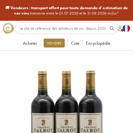
🚚
Vendeurs :
transport offert pour toute demande d’estimation de
vos vins
transmise entre le 01.07.2026 et le 31.08.2026 inclus*
Acheter
Cote
Encyclopédie
VENDRE