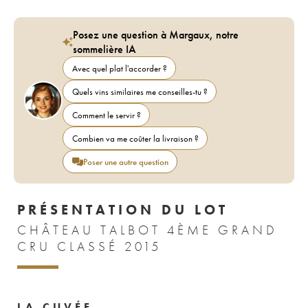
Posez une question à Margaux, notre
sommelière IA
Avec quel plat l'accorder ?
Quels vins similaires me conseilles-tu ?
Comment le servir ?
Combien va me coûter la livraison ?
Poser une autre question
PRÉSENTATION DU LOT
CHÂTEAU TALBOT 4ÈME GRAND
CRU CLASSÉ 2015
LA CUVÉE