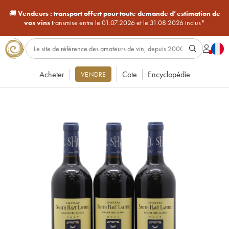
🚚
Vendeurs :
transport offert pour toute demande d’estimation de
vos vins
transmise entre le 01.07.2026 et le 31.08.2026 inclus*
Acheter
Cote
Encyclopédie
VENDRE