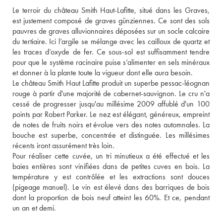
Le terroir du château Smith Haut-Lafitte, situé dans les Graves, 
est justement composé de graves günziennes. Ce sont des sols 
pauvres de graves alluvionnaires déposées sur un socle calcaire 
du tertiaire. Ici l’argile se mélange avec les cailloux de quartz et 
les traces d’oxyde de fer. Ce sous-sol est suffisamment tendre 
pour que le système racinaire puise s’alimenter en sels minéraux 
et donner à la plante toute la vigueur dont elle aura besoin. 
Le château Smith Haut Lafitte produit un superbe pessac-léognan 
rouge à partir d'une majorité de cabernet-sauvignon. Le cru n'a 
cessé de progresser jusqu'au millésime 2009 affublé d'un 100 
points par Robert Parker. Le nez est élégant, généreux, empreint 
de notes de fruits noirs et évolue vers des notes automnales. La 
bouche est superbe, concentrée et distinguée. Les millésimes 
récents iront assurément très loin. 
Pour réaliser cette cuvée, un tri minutieux a été effectué et les 
baies entières sont vinifiées dans de petites cuves en bois. La 
température y est contrôlée et les extractions sont douces 
(pigeage manuel). Le vin est élevé dans des barriques de bois 
dont la proportion de bois neuf atteint les 60%. Et ce, pendant 
un an et demi.