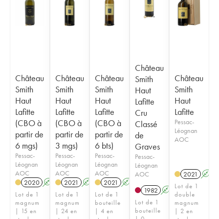
Château
Château
Château
Château
Château
Smith
Smith
Smith
Smith
Smith
Haut
Haut
Haut
Haut
Haut
Lafitte
Lafitte
Lafitte
Lafitte
Lafitte
Cru
(CBO à
(CBO à
(CBO à
Pessac-
Classé
Léognan
partir de
partir de
partir de
de
AOC
6 mgs)
3 mgs)
6 bts)
Graves
Pessac-
Pessac-
Pessac-
Pessac-
Léognan
Léognan
Léognan
Léognan
AOC
AOC
AOC
AOC
2021
A
2020
A
T
2021
A
T
2021
A
T
Lot de 1
1982
A
Lot de 1
Lot de 1
Lot de 1
double
Lot de 1
magnum
magnum
bouteille
magnum
bouteille
| 15 en
| 24 en
| 4 en
| 2 en
| 0