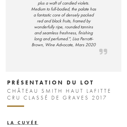
plus a waft of candied violets.
Medium to full-bodied, the palate has
a fantastic core of densely packed
red and black fruits, framed by
wonderfully ripe, rounded tannins
and seamless freshness, finishing
long and perfumed.", Lisa Perrotti-
Brown, Wine Advocate, Mars 2020
PRÉSENTATION DU LOT
CHÂTEAU SMITH HAUT LAFITTE
CRU CLASSÉ DE GRAVES 2017
LA CUVÉE