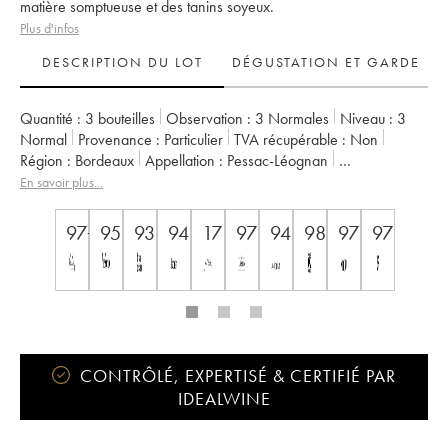
matière somptueuse et des tanins soyeux.
Plus d'infos
DESCRIPTION DU LOT
DÉGUSTATION ET GARDE
Quantité :
3 bouteilles
Observation :
3 Normales
Niveau :
3
Normal
Provenance :
particulier
TVA récupérable :
non
Région :
Bordeaux
Appellation :
Pessac-Léognan
Classement :
Cru Classé de Graves
En savoir plus...
Propriétaire :
Famille Cathiard
97+
95
93
94
17
97
94
98
97
97
CONTRÔLÉ, EXPERTISÉ & CERTIFIÉ PAR
IDEALWINE