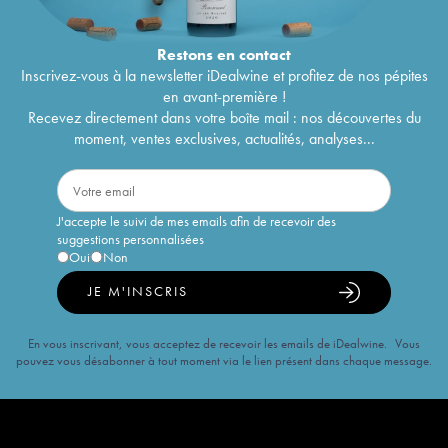
Restons en
contact
Inscrivez-vous à la newsletter iDealwine et profitez de nos pépites
en avant-première !
Recevez directement dans votre boîte mail : nos découvertes du
moment, ventes exclusives, actualités, analyses...
J'accepte le suivi de mes emails afin de recevoir des
suggestions personnalisées
Oui
Non
JE M'INSCRIS
En vous inscrivant, vous acceptez de recevoir les emails de iDealwine. Vous
pouvez vous désabonner à tout moment via le lien présent dans chaque message.