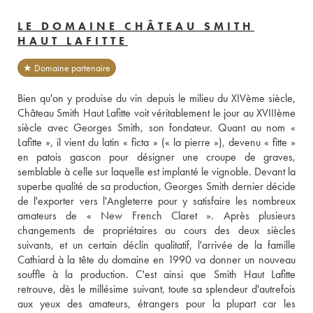
LE DOMAINE CHÂTEAU SMITH
HAUT LAFITTE
★ Domaine partenaire
Bien qu'on y produise du vin depuis le milieu du XIVème siècle, 
Château Smith Haut Lafitte voit véritablement le jour au XVIIIème 
siècle avec Georges Smith, son fondateur. Quant au nom « 
Lafitte », il vient du latin « ficta » (« la pierre »), devenu « fitte » 
en patois gascon pour désigner une croupe de graves, 
semblable à celle sur laquelle est implanté le vignoble. Devant la 
superbe qualité de sa production, Georges Smith dernier décide 
de l'exporter vers l'Angleterre pour y satisfaire les nombreux 
amateurs de « New French Claret ». Après plusieurs 
changements de propriétaires au cours des deux siècles 
suivants, et un certain déclin qualitatif, l'arrivée de la famille 
Cathiard à la tête du domaine en 1990 va donner un nouveau 
souffle à la production. C'est ainsi que Smith Haut Lafitte 
retrouve, dès le millésime suivant, toute sa splendeur d'autrefois 
aux yeux des amateurs, étrangers pour la plupart car les 