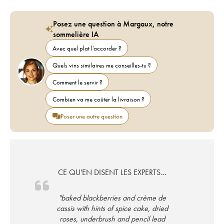
Posez une question à Margaux, notre
sommelière IA
Avec quel plat l'accorder ?
Quels vins similaires me conseilles-tu ?
Comment le servir ?
Combien va me coûter la livraison ?
Poser une autre question
CE QU'EN DISENT LES EXPERTS...
"baked blackberries and crème de
cassis with hints of spice cake, dried
roses, underbrush and pencil lead