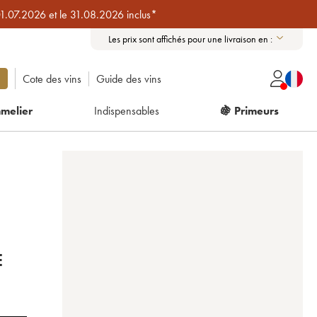
01.07.2026 et le 31.08.2026 inclus*
Les prix sont affichés pour une livraison en :
Cote des vins
Guide des vins
melier
Indispensables
🍇 Primeurs
É
E