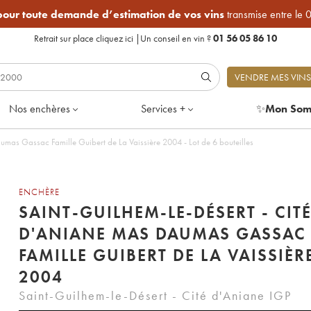
 pour toute demande d’estimation de vos vins
transmise entre le 
Retrait sur place
cliquez ici
|
Un conseil en vin ?
01 56 05 86 10
VENDRE MES VINS
Nos enchères
Services +
✨
Mon Som
Saint-Guilhem-le-Désert - Cité d'Aniane Mas Daumas Gassac Famille Guibert de La Vaissière 2004 - Lot de 6 bouteilles
ENCHÈRE
SAINT-GUILHEM-LE-DÉSERT - CIT
D'ANIANE MAS DAUMAS GASSAC
FAMILLE GUIBERT DE LA VAISSIÈR
2004
Saint-Guilhem-le-Désert - Cité d'Aniane IGP