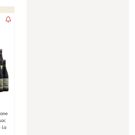
iane
sac
e La