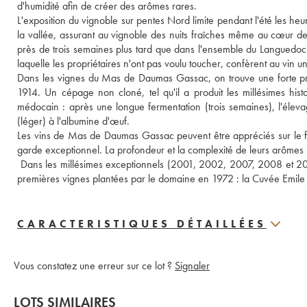
d'humidité afin de créer des arômes rares. 
L'exposition du vignoble sur pentes Nord limite pendant l'été les heu
la vallée, assurant au vignoble des nuits fraîches même au cœur de l
près de trois semaines plus tard que dans l'ensemble du Languedoc. 
laquelle les propriétaires n'ont pas voulu toucher, confèrent au vin 
Dans les vignes du Mas de Daumas Gassac, on trouve une forte prop
1914. Un cépage non cloné, tel qu'il a produit les millésimes histor
médocain : après une longue fermentation (trois semaines), l'élevag
(léger) à l'albumine d'œuf. 
Les vins de Mas de Daumas Gassac peuvent être appréciés sur le frui
garde exceptionnel. La profondeur et la complexité de leurs arômes n
 Dans les millésimes exceptionnels (2001, 2002, 2007, 2008 et 2015
premières vignes plantées par le domaine en 1972 : la Cuvée Emile
CARACTERISTIQUES DÉTAILLÉES
Vous constatez une erreur sur ce lot ?
Signaler
LOTS SIMILAIRES