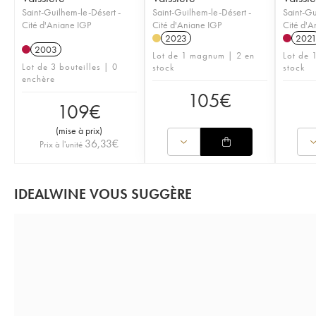
Saint-Guilhem-le-Désert -
Saint-Guilhem-le-Désert -
Saint-Gu
Cité d'Aniane IGP
Cité d'Aniane IGP
Cité d'A
2023
202
2003
Lot de 1 magnum | 2 en
Lot de 1
Lot de 3 bouteilles | 0
stock
stock
enchère
105
€
109
€
(
mise à prix
)
36,33
€
Prix à l'unité
IDEALWINE VOUS SUGGÈRE