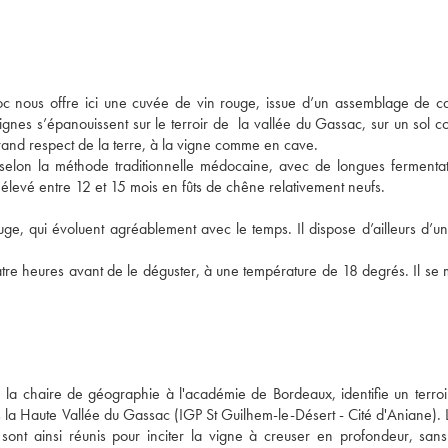
 nous offre ici une cuvée de vin rouge, issue d’un assemblage de ca
 vignes s’épanouissent sur le terroir de  la vallée du Gassac, sur un sol 
grand respect de la terre, à la vigne comme en cave. 
 selon la méthode traditionnelle médocaine, avec de longues fermentati
uite élevé entre 12 et 15 mois en fûts de chêne relativement neufs. 
e, qui évoluent agréablement avec le temps. Il dispose d’ailleurs d’une
uatre heures avant de le déguster, à une température de 18 degrés. Il se 
 la chaire de géographie à l'académie de Bordeaux, identifie un terroir
s la Haute Vallée du Gassac (IGP St Guilhem-le-Désert - Cité d'Aniane). L
 sont ainsi réunis pour inciter la vigne à creuser en profondeur, sans 