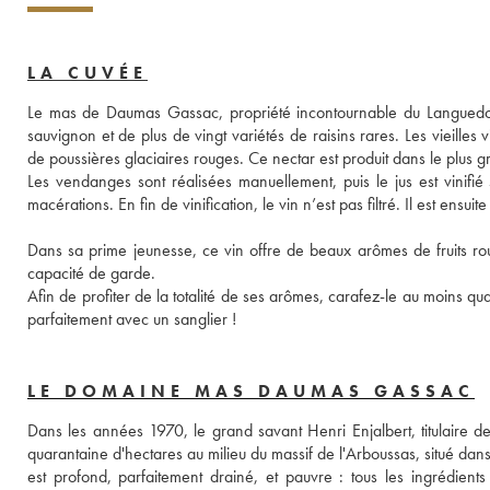
LA CUVÉE
Le mas de Daumas Gassac, propriété incontournable du Languedoc
sauvignon et de plus de vingt variétés de raisins rares. Les vieilles
de poussières glaciaires rouges. Ce nectar est produit dans le plus 
Les vendanges sont réalisées manuellement, puis le jus est vinifié
macérations. En fin de vinification, le vin n’est pas filtré. Il est ens
Dans sa prime jeunesse, ce vin offre de beaux arômes de fruits roug
capacité de garde. 
Afin de profiter de la totalité de ses arômes, carafez-le au moins q
parfaitement avec un sanglier ! 
LE DOMAINE MAS DAUMAS GASSAC
Dans les années 1970, le grand savant Henri Enjalbert, titulaire de
quarantaine d'hectares au milieu du massif de l'Arboussas, situé dan
est profond, parfaitement drainé, et pauvre : tous les ingrédients