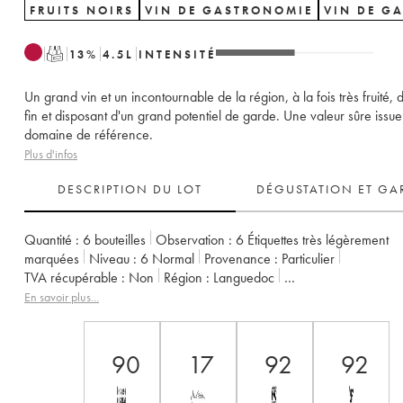
FRUITS NOIRS
VIN DE GASTRONOMIE
VIN DE G
T
13
%
4.5
L
INTENSITÉ
Un grand vin et un incontournable de la région, à la fois très fruité, 
fin et disposant d'un grand potentiel de garde. Une valeur sûre issue
domaine de référence.
Plus d'infos
DESCRIPTION DU LOT
DÉGUSTATION ET GA
Quantité :
6 bouteilles
Observation :
6 Étiquettes très légèrement
marquées
Niveau :
6
Normal
Provenance :
particulier
TVA récupérable :
non
Région :
Languedoc
Appellation :
Saint-Guilhem-le-Désert - Cité d'Aniane
En savoir plus...
Propriétaire :
Famille Guibert de La Vaissière
90
17
92
92