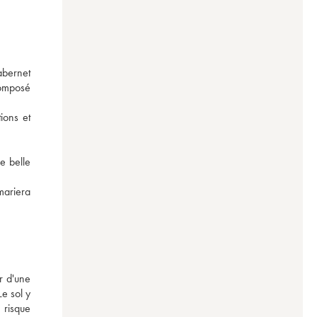
bernet 
composé 
ons et 
 belle 
mariera 
 d'une 
e sol y 
risque 