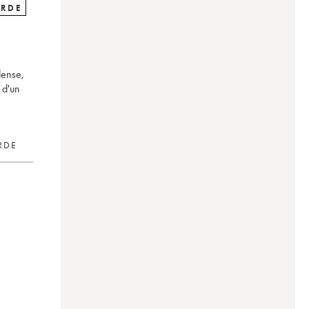
ARDE
dense,
 d'un
RDE