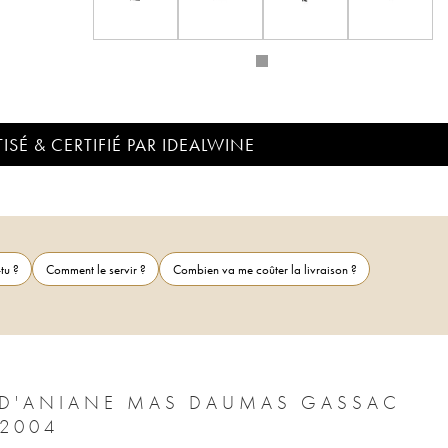
ISÉ & CERTIFIÉ PAR IDEALWINE
tu ?
Comment le servir ?
Combien va me coûter la livraison ?
É D'ANIANE MAS DAUMAS GASSAC
FAMILLE GUIBERT DE LA VAISSIÈRE 2004