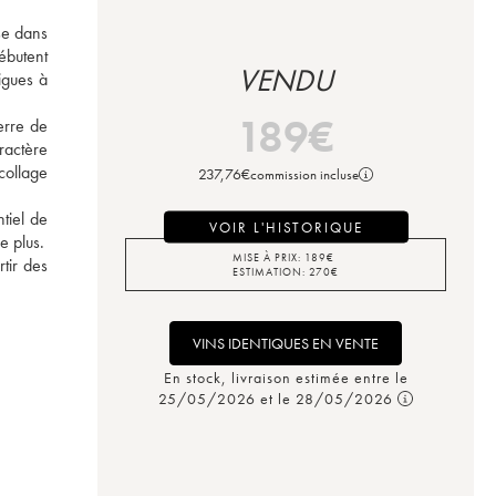
se dans 
butent 
VENDU
gues à 
 
189
€
rre de 
actère 
ollage 
237,76
€
commission incluse
iel de 
VOIR L'HISTORIQUE
e plus.
MISE À PRIX:
189
€
ir des 
ESTIMATION:
270
€
VINS IDENTIQUES EN VENTE
En stock, livraison estimée entre le
25/05/2026 et le 28/05/2026