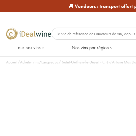
🚚
Vendeurs :
transport offert
Tous nos vins
Nos vins par région
Accueil
/
Acheter vins
/
Languedoc
/