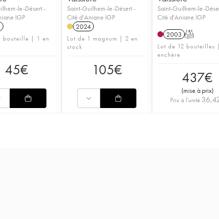
ilhem-le-Désert -
Saint-Guilhem-le-Désert -
Saint-Guilhem-le-Déser
niane IGP
Cité d'Aniane IGP
Cité d'Aniane IGP
1
2024
2003
T
 bouteille | 1 en
Lot de 1 magnum | 2 en
Lot de 12 bouteilles 
stock
enchère
45
€
105
€
437
€
(
mise à prix
)
36,4
Prix à l'unité