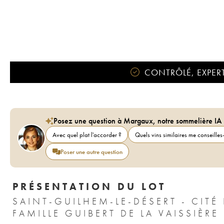
CONTRÔLÉ, EXPERT
Posez une question à Margaux, notre sommelière IA
Avec quel plat l'accorder ?
Quels vins similaires me conseilles-
Poser une autre question
PRÉSENTATION DU LOT
SAINT-GUILHEM-LE-DÉSERT - CIT