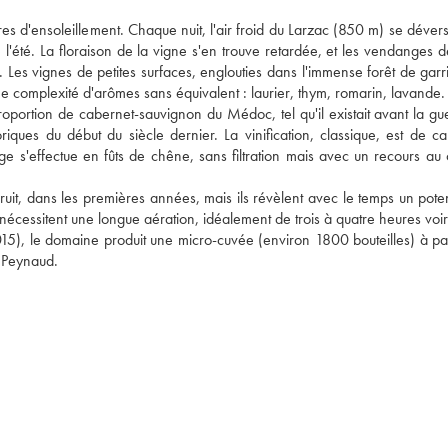
res d'ensoleillement. Chaque nuit, l'air froid du Larzac (850 m) se déver
'été. La floraison de la vigne s'en trouve retardée, et les vendanges dé
Les vignes de petites surfaces, englouties dans l'immense forêt de garri
une complexité d'arômes sans équivalent : laurier, thym, romarin, lavande.
ortion de cabernet-sauvignon du Médoc, tel qu'il existait avant la gue
iques du début du siècle dernier. La vinification, classique, est de car
e s'effectue en fûts de chêne, sans filtration mais avec un recours au c
t, dans les premières années, mais ils révèlent avec le temps un potent
écessitent une longue aération, idéalement de trois à quatre heures voir
), le domaine produit une micro-cuvée (environ 1800 bouteilles) à part
 Peynaud.