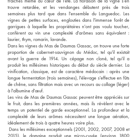
fraîches même au cœur de l'été. La floraison de la vigne s'en 
trouve retardée, et les vendanges débutent près de trois 
semaines plus tard que dans l'ensemble du Languedoc. Les 
vignes de petites surfaces, englouties dans l'immense forêt de 
garrigues à laquelle les propriétaires n'ont pas voulu toucher, 
confèrent au vin une complexité d'arômes sans équivalent : 
laurier, thym, romarin, lavande. 
Dans les vignes du Mas de Daumas Gassac, on trouve une forte 
proportion de cabernet-sauvignon du Médoc, tel qu'il existait 
avant la guerre de 1914. Un cépage non cloné, tel qu'il a 
produit les millésimes historiques du début du siècle dernier. La 
vinification, classique, est de caractère médocain : après une 
longue fermentation (trois semaines), l'élevage s'effectue en fûts 
de chêne, sans filtration mais avec un recours au collage (léger) 
à l'albumine d'œuf. 
Les vins de Mas de Daumas Gassac peuvent être appréciés sur 
le fruit, dans les premières années, mais ils révèlent avec le 
temps un potentiel de garde exceptionnel. La profondeur et la 
complexité de leurs arômes nécessitent une longue aération, 
idéalement de trois à quatre heures voire plus.
 Dans les millésimes exceptionnels (2001, 2002, 2007, 2008 et 
2015), le domaine produit une micro-cuvée (environ 1800 