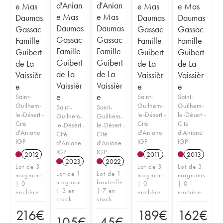
d'Anian
d'Anian
e Mas
e Mas
e Mas
e Mas
e Mas
Daumas
Daumas
Daumas
Daumas
Daumas
Gassac
Gassac
Gassac
Gassac
Gassac
Famille
Famille
Famille
Famille
Famille
Guibert
Guibert
Guibert
Guibert
Guibert
de La
de La
de La
de La
de La
Vaissièr
Vaissièr
Vaissièr
Vaissièr
Vaissièr
e
e
e
e
e
Saint-
Saint-
Saint-
Guilhem-
Guilhem-
Guilhem-
Saint-
Saint-
le-Désert -
le-Désert -
le-Désert -
Guilhem-
Guilhem-
Cité
Cité
Cité
le-Désert -
le-Désert -
d'Aniane
d'Aniane
d'Aniane
Cité
Cité
IGP
IGP
IGP
d'Aniane
d'Aniane
IGP
IGP
2012
2011
2013
2023
2022
Lot de 3
Lot de 3
Lot de 3
Lot de 1
Lot de 1
magnums
magnums
magnums
magnum
bouteille
| 0
| 0
| 0
| 3 en
| 7 en
enchère
enchère
enchère
stock
stock
216
€
189
€
162
€
105
€
45
€