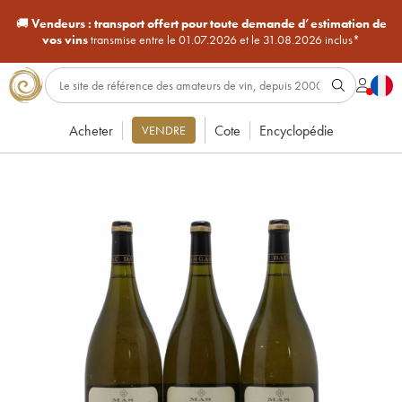
🚚
Vendeurs :
transport offert pour toute demande d’estimation de
vos vins
transmise entre le 01.07.2026 et le 31.08.2026 inclus*
Acheter
Cote
Encyclopédie
VENDRE