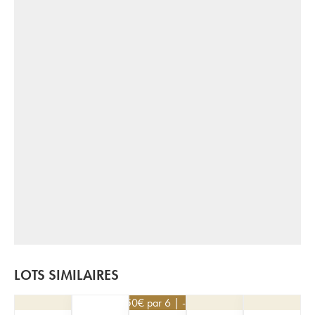
LOTS SIMILAIRES
40,50
€
par 6 | -10%