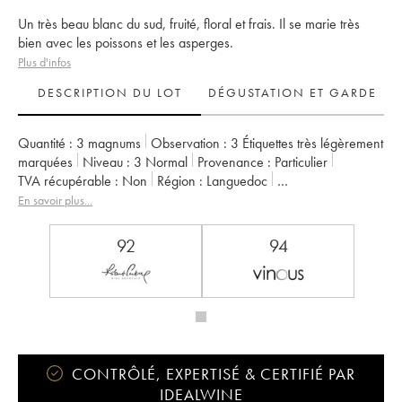
Un très beau blanc du sud, fruité, floral et frais. Il se marie très
bien avec les poissons et les asperges.
Plus d'infos
DESCRIPTION DU LOT
DÉGUSTATION ET GARDE
Quantité :
3 magnums
Observation :
3 Étiquettes très légèrement
marquées
Niveau :
3
Normal
Provenance :
particulier
TVA récupérable :
non
Région :
Languedoc
Appellation :
Saint-Guilhem-le-Désert - Cité d'Aniane
En savoir plus...
Propriétaire :
Famille Guibert de La Vaissière
92
94
CONTRÔLÉ, EXPERTISÉ & CERTIFIÉ PAR
IDEALWINE