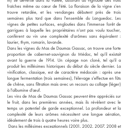
m) se déverse dans la vallée, assurant au vignoble des nuits 
fraîches même au cœur de l'été. La floraison de la vigne s'en 
trouve retardée, et les vendanges débutent près de trois 
semaines plus tard que dans l'ensemble du Languedoc. Les 
vignes de petites surfaces, englouties dans l'immense forêt de 
garrigues à laquelle les propriétaires n'ont pas voulu toucher, 
confèrent au vin une complexité d'arômes sans équivalent : 
laurier, thym, romarin, lavande. 
Dans les vignes du Mas de Daumas Gassac, on trouve une forte 
proportion de cabernet-sauvignon du Médoc, tel qu'il existait 
avant la guerre de 1914. Un cépage non cloné, tel qu'il a 
produit les millésimes historiques du début du siècle dernier. La 
vinification, classique, est de caractère médocain : après une 
longue fermentation (trois semaines), l'élevage s'effectue en fûts 
de chêne, sans filtration mais avec un recours au collage (léger) 
à l'albumine d'œuf. 
Les vins de Mas de Daumas Gassac peuvent être appréciés sur 
le fruit, dans les premières années, mais ils révèlent avec le 
temps un potentiel de garde exceptionnel. La profondeur et la 
complexité de leurs arômes nécessitent une longue aération, 
idéalement de trois à quatre heures voire plus.
 Dans les millésimes exceptionnels (2001, 2002, 2007, 2008 et 