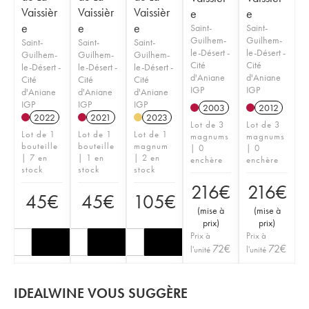
Vaissièr
Vaissièr
Vaissièr
e
e
e
e
e
Saint-
Saint-
Guilhem-
Guilhem-
Saint-
Saint-
Saint-
le-Désert -
le-Désert -
Guilhem-
Guilhem-
Guilhem-
Cité
Cité
le-Désert -
le-Désert -
le-Désert -
d'Aniane
d'Aniane
Cité
Cité
Cité
IGP
IGP
d'Aniane
d'Aniane
d'Aniane
IGP
IGP
IGP
2003
2012
2022
2021
2023
Lot de 3
Lot de 3
Lot de 1
Lot de 1
Lot de 1
magnums
magnums
bouteille
bouteille
magnum
| 0
| 0
| 7 en
| 1 en
| 2 en
enchère
enchère
stock
stock
stock
216
€
216
€
45
€
45
€
105
€
(
mise à
(
mise à
prix
)
prix
)
Prix à
Prix à
72
€
72
€
l'unité
l'unité
IDEALWINE VOUS SUGGÈRE