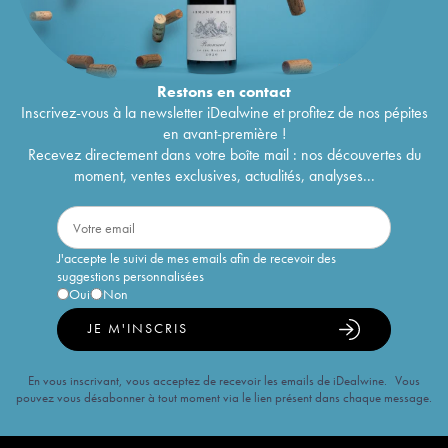
Restons en
contact
Inscrivez-vous à la newsletter iDealwine et profitez de nos pépites
en avant-première !
Recevez directement dans votre boîte mail : nos découvertes du
moment, ventes exclusives, actualités, analyses...
J'accepte le suivi de mes emails afin de recevoir des
suggestions personnalisées
Oui
Non
JE M'INSCRIS
En vous inscrivant, vous acceptez de recevoir les emails de iDealwine. Vous
pouvez vous désabonner à tout moment via le lien présent dans chaque message.