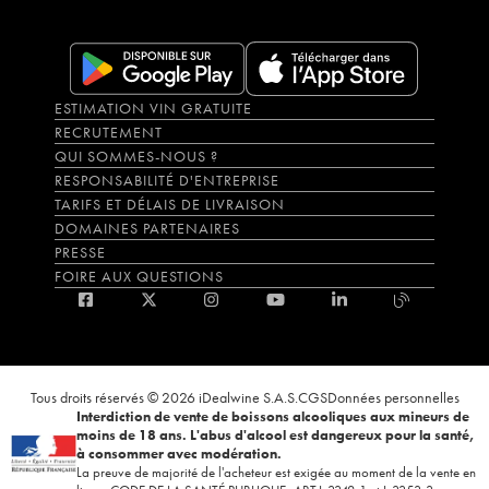
ESTIMATION VIN GRATUITE
RECRUTEMENT
QUI SOMMES-NOUS ?
RESPONSABILITÉ D'ENTREPRISE
TARIFS ET DÉLAIS DE LIVRAISON
DOMAINES PARTENAIRES
PRESSE
FOIRE AUX QUESTIONS
Tous droits réservés © 2026 iDealwine S.A.S.
CGS
Données personnelles
Interdiction de vente de boissons alcooliques aux mineurs de
moins de 18 ans. L'abus d'alcool est dangereux pour la santé,
à consommer avec modération.
La preuve de majorité de l'acheteur est exigée au moment de la vente en