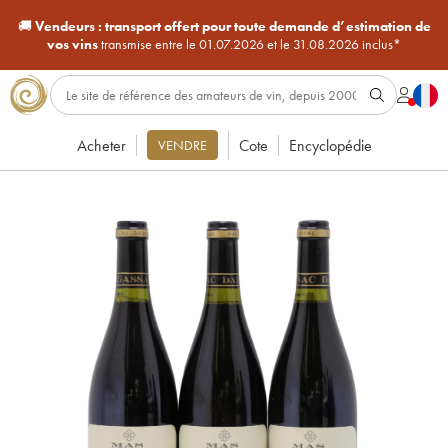
🚚
Vendeurs :
transport offert pour toute demande d’estimation de
vos vins
transmise entre le 01.07.2026 et le 31.08.2026 inclus*
Acheter
Cote
Encyclopédie
VENDRE