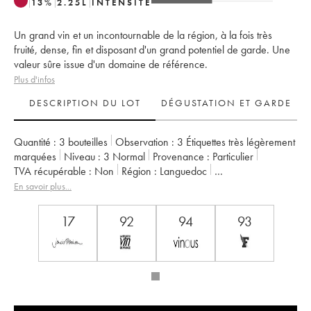
13
%
2.25
L
INTENSITÉ
Un grand vin et un incontournable de la région, à la fois très
fruité, dense, fin et disposant d'un grand potentiel de garde. Une
valeur sûre issue d'un domaine de référence.
Plus d'infos
DESCRIPTION DU LOT
DÉGUSTATION ET GARDE
Quantité :
3 bouteilles
Observation :
3 Étiquettes très légèrement
marquées
Niveau :
3
Normal
Provenance :
particulier
TVA récupérable :
non
Région :
Languedoc
Appellation :
Saint-Guilhem-le-Désert - Cité d'Aniane
En savoir plus...
Propriétaire :
Famille Guibert de La Vaissière
17
92
94
93