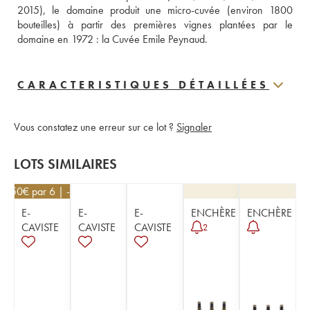
2015), le domaine produit une micro-cuvée (environ 1800 
bouteilles) à partir des premières vignes plantées par le 
domaine en 1972 : la Cuvée Emile Peynaud.
CARACTERISTIQUES DÉTAILLÉES
Vous constatez une erreur sur ce lot ?
Signaler
LOTS SIMILAIRES
40,50
€
par 6 | -10%
E-
E-
E-
ENCHÈRE
ENCHÈRE
CAVISTE
CAVISTE
CAVISTE
2