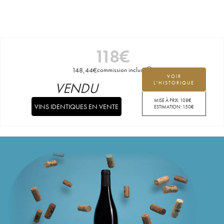
118
€
148,44
€
commission incluse
VOIR
VENDU
L'HISTORIQUE
MISE À PRIX:
108
€
VINS IDENTIQUES EN VENTE
ESTIMATION:
150
€