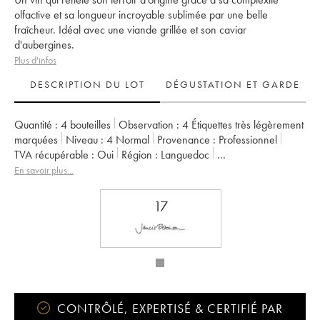
olfactive et sa longueur incroyable sublimée par une belle
fraîcheur. Idéal avec une viande grillée et son caviar
d'aubergines.
Plus d'infos
DESCRIPTION DU LOT
DÉGUSTATION ET GARDE
Quantité :
4 bouteilles
Observation :
4 Étiquettes très légèrement
marquées
Niveau :
4
Normal
Provenance :
professionnel
TVA récupérable :
oui
Région :
Languedoc
Appellation :
Languedoc Montpeyroux
En savoir plus...
Propriétaire :
Sylvain Fadat
17
CONTRÔLÉ, EXPERTISÉ & CERTIFIÉ PAR