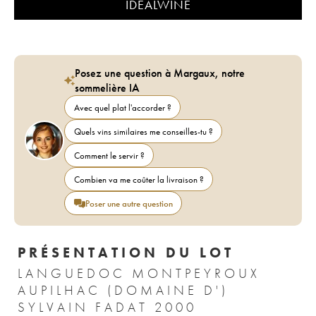
IDEALWINE
Posez une question à Margaux, notre
sommelière IA
Avec quel plat l'accorder ?
Quels vins similaires me conseilles-tu ?
Comment le servir ?
Combien va me coûter la livraison ?
Poser une autre question
PRÉSENTATION DU LOT
LANGUEDOC MONTPEYROUX
AUPILHAC (DOMAINE D')
SYLVAIN FADAT 2000