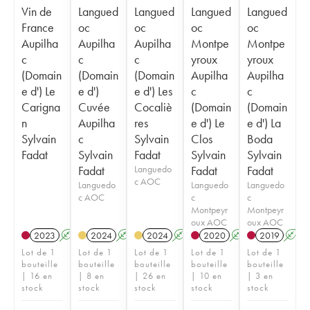
Vin de
Langued
Langued
Langued
Langued
France
oc
oc
oc
oc
Aupilha
Aupilha
Aupilha
Montpe
Montpe
c
c
c
yroux
yroux
(Domain
(Domain
(Domain
Aupilha
Aupilha
e d') Le
e d')
e d') Les
c
c
Carigna
Cuvée
Cocaliè
(Domain
(Domain
n
Aupilha
res
e d') Le
e d') La
Sylvain
c
Sylvain
Clos
Boda
Fadat
Sylvain
Fadat
Sylvain
Sylvain
Fadat
Languedo
Fadat
Fadat
c AOC
Languedo
Languedo
Languedo
c AOC
c
c
Montpeyr
Montpeyr
oux AOC
oux AOC
2023
A
2024
A
2024
A
2020
A
2019
A
Lot de 1
Lot de 1
Lot de 1
Lot de 1
Lot de 1
bouteille
bouteille
bouteille
bouteille
bouteille
| 16 en
| 8 en
| 26 en
| 10 en
| 3 en
stock
stock
stock
stock
stock