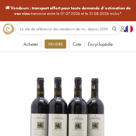
🚚
Vendeurs :
transport offert pour toute demande d’estimation de
vos vins
transmise entre le 01.07.2026 et le 31.08.2026 inclus*
Acheter
Cote
Encyclopédie
VENDRE