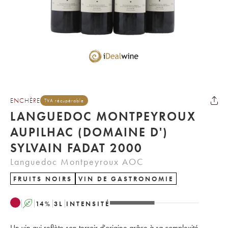
ENCHÈRE
TVA récupérable
LANGUEDOC MONTPEYROUX
AUPILHAC (DOMAINE D')
SYLVAIN FADAT 2000
Languedoc Montpeyroux AOC
FRUITS NOIRS
VIN DE GASTRONOMIE
A
14
%
3
L
INTENSITÉ
Un vin qui reflète son terroir d'origine grâce à sa complexité