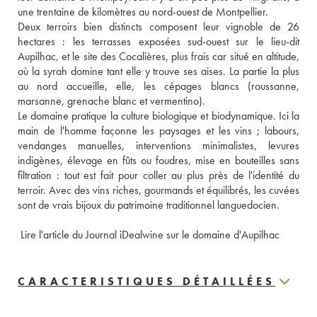
une trentaine de kilomètres au nord-ouest de Montpellier. 
Deux terroirs bien distincts composent leur vignoble de 26 
hectares : les terrasses exposées sud-ouest sur le lieu-dit 
Aupilhac, et le site des Cocalières, plus frais car situé en altitude, 
où la syrah domine tant elle y trouve ses aises. La partie la plus 
au nord accueille, elle, les cépages blancs (roussanne, 
marsanne, grenache blanc et vermentino). 
Le domaine pratique la culture biologique et biodynamique. Ici la 
main de l'homme façonne les paysages et les vins ; labours, 
vendanges manuelles, interventions minimalistes, levures 
indigènes, élevage en fûts ou foudres, mise en bouteilles sans 
filtration : tout est fait pour coller au plus près de l'identité du 
terroir. Avec des vins riches, gourmands et équilibrés, les cuvées 
sont de vrais bijoux du patrimoine traditionnel languedocien. 
 Lire l'article du Journal iDealwine sur le domaine d'Aupilhac
CARACTERISTIQUES DÉTAILLÉES