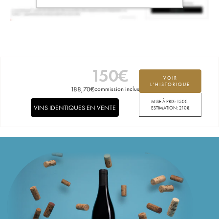
150
€
VOIR
L'HISTORIQUE
188,70
€
commission incluse
MISE À PRIX:
150
€
VINS IDENTIQUES EN VENTE
ESTIMATION:
210
€