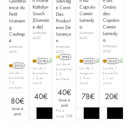
n Marie
n Au
n Les
Quintess
Sauvag
Kattalyn
Capcéu
Grains
ence du
e Cave
Souch
Camin
des
Petit
Des
(Domain
Larredy
Copains
Mansen
Product
e de)
a
Camin
g
eurs De
Jurançon
Jurançon
Larredy
Cauhap
Juranço
AOC
AOC
a
é
n
Jurançon
Jurançon
Jurançon
AOC
AOC
AOC
1995
2018
A
2022
A
2023
A
Lot de 4
2010
Lot de 1
Lot de 1
Lot de 1
bouteilles
Lot de 1
bouteille
magnum
bouteille
| 0
bouteille
| 3 en
| 6 en
| 1 en
enchère
| 0
stock
stock
stock
enchère
40
€
40
€
78
€
20
€
80
€
(
mise à
prix
)
(
mise à
Prix à
prix
)
10
€
l'unité