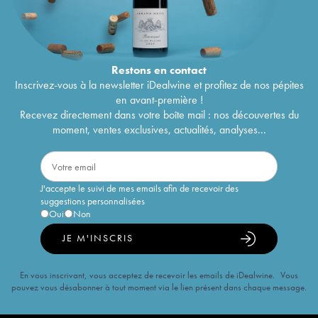
Restons en
contact
Inscrivez-vous à la newsletter iDealwine et profitez de nos pépites
en avant-première !
Recevez directement dans votre boîte mail : nos découvertes du
moment, ventes exclusives, actualités, analyses...
J'accepte le suivi de mes emails afin de recevoir des
suggestions personnalisées
Oui
Non
JE M'INSCRIS
En vous inscrivant, vous acceptez de recevoir les emails de iDealwine. Vous
pouvez vous désabonner à tout moment via le lien présent dans chaque message.