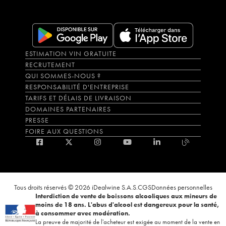
ESTIMATION VIN GRATUITE
RECRUTEMENT
QUI SOMMES-NOUS ?
RESPONSABILITÉ D'ENTREPRISE
TARIFS ET DÉLAIS DE LIVRAISON
DOMAINES PARTENAIRES
PRESSE
FOIRE AUX QUESTIONS
Tous droits réservés © 2026 iDealwine S.A.S.
CGS
Données personnelles
Interdiction de vente de boissons alcooliques aux mineurs de
moins de 18 ans. L'abus d'alcool est dangereux pour la santé,
à consommer avec modération.
La preuve de majorité de l'acheteur est exigée au moment de la vente en