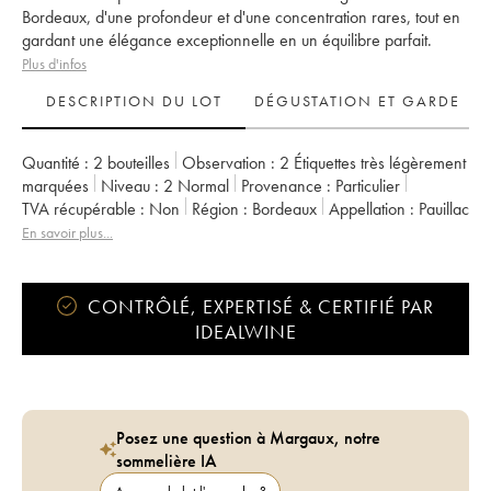
Bordeaux, d'une profondeur et d'une concentration rares, tout en
gardant une élégance exceptionnelle en un équilibre parfait.
Plus d'infos
DESCRIPTION DU LOT
DÉGUSTATION ET GARDE
Quantité :
2 bouteilles
Observation :
2 Étiquettes très légèrement
marquées
Niveau :
2
Normal
Provenance :
particulier
TVA récupérable :
non
Région :
Bordeaux
Appellation :
Pauillac
Classement :
1er Grand Cru Classé
Propriétaire :
Artemis
En savoir plus...
CONTRÔLÉ, EXPERTISÉ & CERTIFIÉ PAR
IDEALWINE
Posez une question à Margaux, notre
sommelière IA