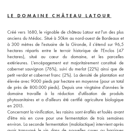
LE DOMAINE CHÂTEAU LATOUR
Créé vers 1680, le vignoble de château Latour est l'un des plus 
anciens du Médoc. Situé à 50km au nord-ouest de Bordeaux et 
à 300 mètres de l'estuaire de la Gironde, il s'étend sur 96,5 
hectares répartis entre le terroir historique de l'Enclos (47 
hectares), situé au cœur du domaine, et les parcelles 
extérieures. L'encépagement est majoritairement constitué de 
cabernet sauvignon (76%), suivi du merlot (22%) ainsi que de 
petit verdot et cabernet franc (2%). La densité de plantation est 
élevée avec 9000 pieds par hectare en moyenne (pour un total 
de près de 800.000 pieds). Depuis une vingtaine d'années le 
domaine travaille à la réduction d'utilisation de produits 
phytosanitaires et a d'ailleurs été certifié agriculture biologique 
en 2015.
Concernant la vinification, les raisins sont éraflés et foulés avant 
d'être mis en cuve pour une fermentation de trois semaines 
environ. La seconde fermentation (malolactique) intervient après 
avoir transvasé le vin dans de nouvelles cuves ou barriques 