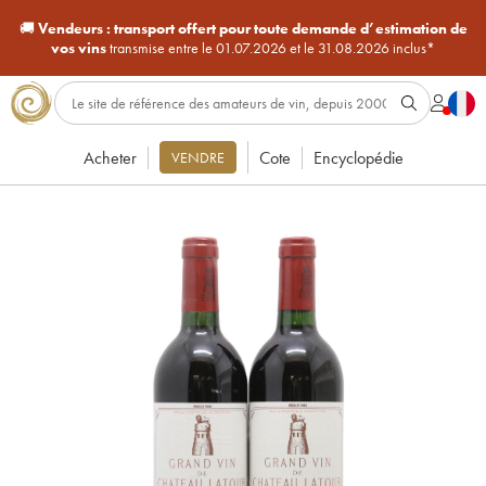
🚚
Vendeurs :
transport offert pour toute demande d’estimation de
vos vins
transmise entre le 01.07.2026 et le 31.08.2026 inclus*
Acheter
Cote
Encyclopédie
VENDRE