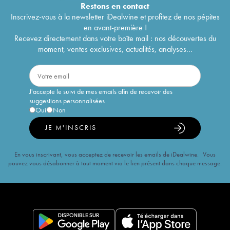
Restons en
contact
Inscrivez-vous à la newsletter iDealwine et profitez de nos pépites
en avant-première !
Recevez directement dans votre boîte mail : nos découvertes du
moment, ventes exclusives, actualités, analyses...
J'accepte le suivi de mes emails afin de recevoir des
suggestions personnalisées
Oui
Non
JE M'INSCRIS
En vous inscrivant, vous acceptez de recevoir les emails de iDealwine. Vous
pouvez vous désabonner à tout moment via le lien présent dans chaque message.