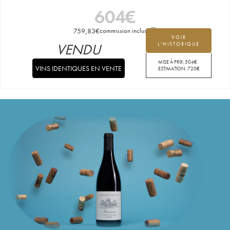
604
€
759,83
€
commission incluse
VOIR
VENDU
L'HISTORIQUE
MISE À PRIX:
504
€
VINS IDENTIQUES EN VENTE
ESTIMATION:
720
€