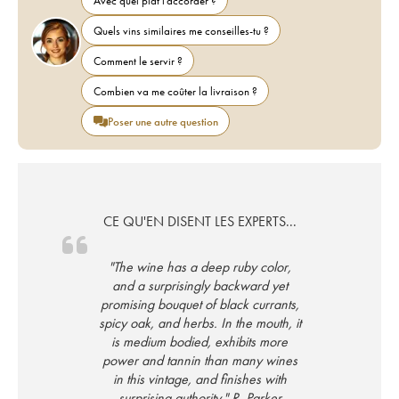
Avec quel plat l'accorder ?
Quels vins similaires me conseilles-tu ?
Comment le servir ?
Combien va me coûter la livraison ?
Poser une autre question
CE QU'EN DISENT LES EXPERTS...
"The wine has a deep ruby color,
and a surprisingly backward yet
promising bouquet of black currants,
spicy oak, and herbs. In the mouth, it
is medium bodied, exhibits more
power and tannin than many wines
in this vintage, and finishes with
surprising authority." R. Parker