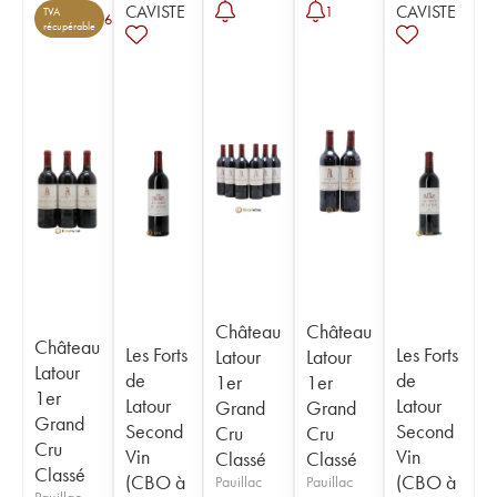
CAVISTE
CAVISTE
1
TVA
6
récupérable
Château
Château
Château
Les Forts
Les Forts
Latour
Latour
Latour
de
de
1er
1er
1er
Latour
Latour
Grand
Grand
Grand
Second
Second
Cru
Cru
Cru
Vin
Vin
Classé
Classé
Classé
(CBO à
(CBO à
Pauillac
Pauillac
Pauillac