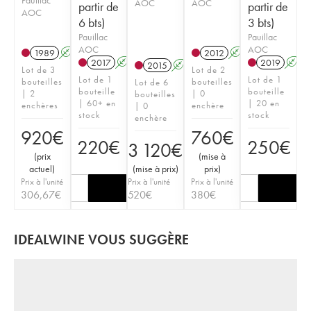
AOC
AOC
partir de
partir de
AOC
6 bts)
3 bts)
Pauillac
Pauillac
AOC
AOC
1989
A
2012
A
2017
A
T
2019
A
2015
A
T
Lot de 3
Lot de 2
Lot de 1
Lot de 1
bouteilles
bouteilles
Lot de 6
bouteille
bouteille
| 2
| 0
bouteilles
| 60+ en
| 20 en
enchères
enchère
| 0
stock
stock
enchère
920
€
760
€
220
€
250
€
3 120
€
(
prix
(
mise à
actuel
)
(
mise à prix
)
prix
)
Prix à l'unité
Prix à l'unité
Prix à l'unité
306,67
€
520
€
380
€
IDEALWINE VOUS SUGGÈRE