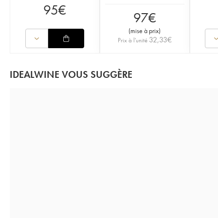
95
€
97
€
(
mise à prix
)
32,33
€
Prix à l'unité
IDEALWINE VOUS SUGGÈRE