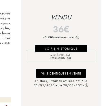
graves 
VENDU
rigine 
oujours 
36
€
ouples, 
 haute 
45,29
€
commission incluse
 cuves 
es 360 
VOIR L'HISTORIQUE
MISE À PRIX:
36
€
ESTIMATION:
50
€
VINS IDENTIQUES EN VENTE
En stock, livraison estimée entre le
25/05/2026 et le 28/05/2026