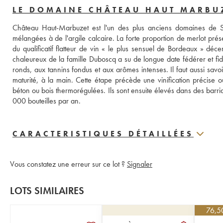
LE DOMAINE CHÂTEAU HAUT MARBU
Château Haut-Marbuzet est l'un des plus anciens domaines de Sai
mélangées à de l'argile calcaire. La forte proportion de merlot prés
du qualificatif flatteur de vin « le plus sensuel de Bordeaux » décer
chaleureux de la famille Duboscq a su de longue date fédérer et fidé
ronds, aux tannins fondus et aux arômes intenses. Il faut aussi savo
maturité, à la main. Cette étape précède une vinification précise o
béton ou bois thermorégulées. Ils sont ensuite élevés dans des barr
000 bouteilles par an.
CARACTERISTIQUES DÉTAILLÉES
Vous constatez une erreur sur ce lot ?
Signaler
LOTS SIMILAIRES
76,5