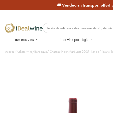
🚚
Vendeurs :
transport offert
Tous nos vins
Nos vins par région
Accueil
/
Acheter vins
/
Bordeaux
/
Château Haut Marbuzet 2005 - Lot de 1 bouteill