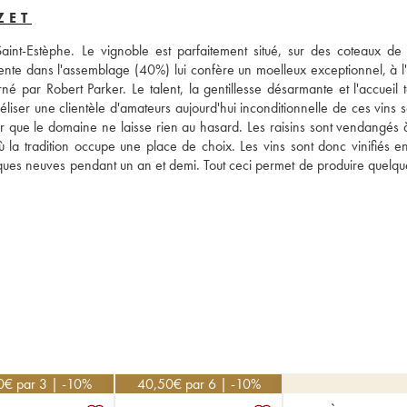
ZET
nt-Estèphe. Le vignoble est parfaitement situé, sur des coteaux de 
ente dans l'assemblage (40%) lui confère un moelleux exceptionnel, à l'o
né par Robert Parker. Le talent, la gentillesse désarmante et l'accueil t
liser une clientèle d'amateurs aujourd'hui inconditionnelle de ces vins s
ir que le domaine ne laisse rien au hasard. Les raisins sont vendangés à
ù la tradition occupe une place de choix. Les vins sont donc vinifiés en
iques neuves pendant un an et demi. Tout ceci permet de produire quelqu
0
€
par 3 | -10%
40,50
€
par 6 | -10%