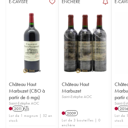
E-CAVISTE
ENCHÈRE
E-CAVI
Château Haut
Château Haut
Châte
Marbuzet (CBO à
Marbuzet
Marbu
partir de 6 mgs)
Saint-Estèphe AOC
partir 
Saint-Estèphe AOC
Saint-E
2011
T
2014
2009
Lot de 1 magnum | 52 en
Lot de 
Lot de 3 bouteilles | 0
stock
stock
enchère