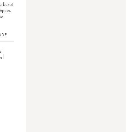
arbuzet
région.
ve.
RDE
e
on