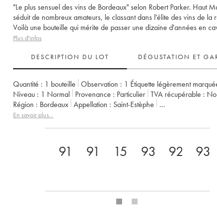
"Le plus sensuel des vins de Bordeaux" selon Robert Parker. Haut M
séduit de nombreux amateurs, le classant dans l'élite des vins de la 
Voilà une bouteille qui mérite de passer une dizaine d'années en ca
Plus d'infos
DESCRIPTION DU LOT
DÉGUSTATION ET GA
Quantité :
1 bouteille
Observation :
1 Étiquette légèrement marqué
Niveau :
1
Normal
Provenance :
particulier
TVA récupérable :
n
Région :
Bordeaux
Appellation :
Saint-Estèphe
Propriétaire :
Henri Duboscq
En savoir plus...
91
91
15.5
93
92/100
93