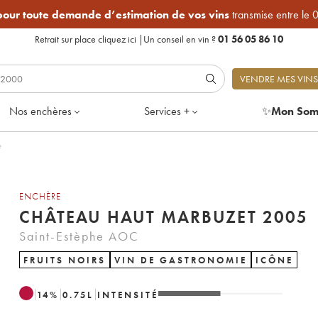
 pour toute demande d’estimation de vos vins
transmise entre le 
Retrait sur place
cliquez ici
|
Un conseil en vin ?
01 56 05 86 10
VENDRE MES VINS
Nos enchères
Services +
✨
Mon Som
e
ENCHÈRE
CHÂTEAU HAUT MARBUZET 2005
Saint-Estèphe AOC
FRUITS NOIRS
VIN DE GASTRONOMIE
ICÔNE
14
%
0.75
L
INTENSITÉ