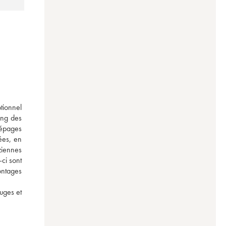
ionnel 
ng des 
épages 
es, en 
iennes 
ci sont 
ntages 
uges et 