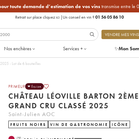
 pour toute demande d’estimation de vos vins
transmise entre le 
Retrait sur place
cliquez ici
|
Un conseil en vin ?
01 56 05 86 10
VENDRE MES VINS
Nos enchères
Services +
✨
Mon Som
Château Léoville Barton 2ème Grand Cru Classé 2025 - Lot de 6 bouteilles
PRIMEUR
❤ Équipe
CHÂTEAU LÉOVILLE BARTON 2ÈME
GRAND CRU CLASSÉ 2025
Saint-Julien AOC
FRUITS NOIRS
VIN DE GASTRONOMIE
ICÔNE