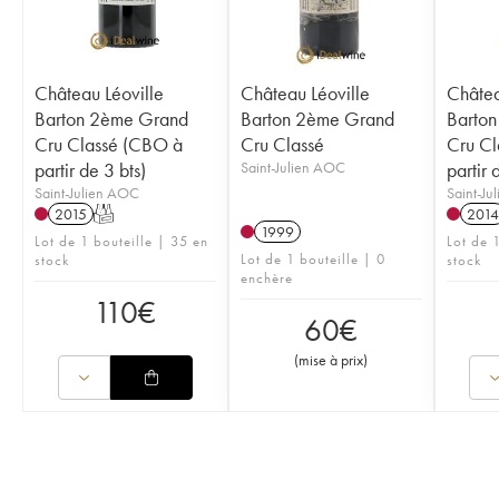
Château Léoville
Château Léoville
Châtea
Barton 2ème Grand
Barton 2ème Grand
Barto
Cru Classé (CBO à
Cru Classé
Cru Cl
partir de 3 bts)
Saint-Julien AOC
partir 
Saint-Julien AOC
Saint-Ju
2015
T
2014
1999
Lot de 1 bouteille | 35 en
Lot de 
Lot de 1 bouteille | 0
stock
stock
enchère
110
€
60
€
(
mise à prix
)