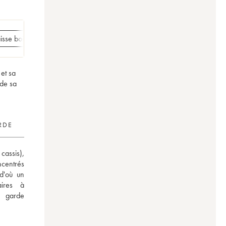
isse bois de 3 magnums
Caisse bois de 1 double magnum
Caisse
et sa
 de sa
RDE
cassis), 
centrés 
d'où un 
ires à 
 garde 