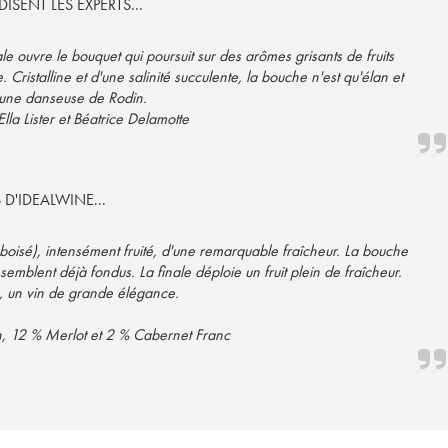
ISENT LES EXPERTS...
ale ouvre le bouquet qui poursuit sur des arômes grisants de fruits
Cristalline et d'une salinité succulente, la bouche n'est qu'élan et
le une danseuse de Rodin.
Ella Lister et Béatrice Delamotte
S D'IDEALWINE...
 boisé), intensément fruité, d'une remarquable fraîcheur. La bouche
emblent déjà fondus. La finale déploie un fruit plein de fraîcheur.
, un vin de grande élégance.
, 12 % Merlot et 2 % Cabernet Franc