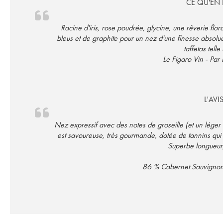
CE QU'EN D
Racine d'iris, rose poudrée, glycine, une rêverie flor
bleus et de graphite pour un nez d'une finesse absolue. 
taffetas tel
Le Figaro Vin - Par 
L'AVI
Nez expressif avec des notes de groseille (et un léger
est savoureuse, très gourmande, dotée de tannins qui s
Superbe longueur
86 % Cabernet Sauvignon