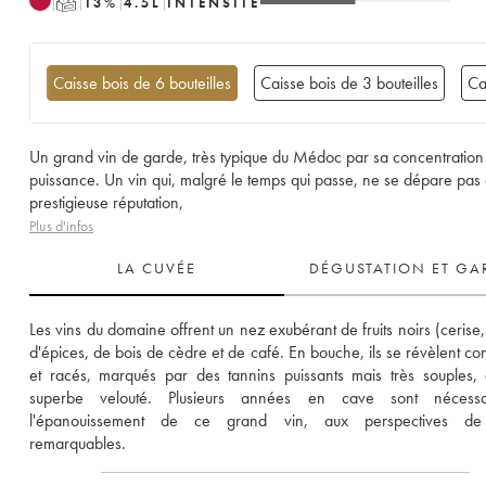
T
13
%
4.5
L
INTENSITÉ
Caisse bois de 6 bouteilles
Caisse bois de 3 bouteilles
Ca
Un grand vin de garde, très typique du Médoc par sa concentration 
puissance. Un vin qui, malgré le temps qui passe, ne se dépare pas
prestigieuse réputation,
Plus d'infos
LA CUVÉE
DÉGUSTATION ET GA
Les vins du domaine offrent un nez exubérant de fruits noirs (cerise, 
d'épices, de bois de cèdre et de café. En bouche, ils se révèlent con
et racés, marqués par des tannins puissants mais très souples, 
superbe velouté. Plusieurs années en cave sont nécessa
l'épanouissement de ce grand vin, aux perspectives de
remarquables.