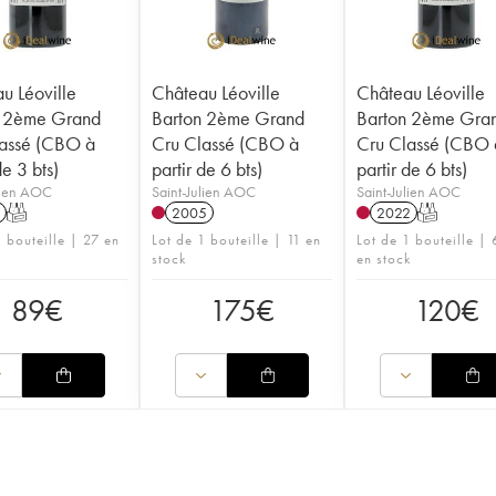
u Léoville
Château Léoville
Château Léoville
n 2ème Grand
Barton 2ème Grand
Barton 2ème Gra
assé (CBO à
Cru Classé (CBO à
Cru Classé (CBO 
de 3 bts)
partir de 6 bts)
partir de 6 bts)
lien AOC
Saint-Julien AOC
Saint-Julien AOC
T
2005
2022
T
1 bouteille | 27 en
Lot de 1 bouteille | 11 en
Lot de 1 bouteille |
stock
en stock
89
€
175
€
120
€