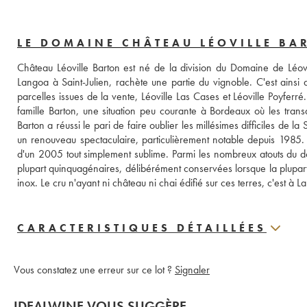
LE DOMAINE CHÂTEAU LÉOVILLE BA
Château Léoville Barton est né de la division du Domaine de Léovi
Langoa à Saint-Julien, rachète une partie du vignoble. C'est ainsi
parcelles issues de la vente, Léoville Las Cases et Léoville Poyferré
famille Barton, une situation peu courante à Bordeaux où les trans
Barton a réussi le pari de faire oublier les millésimes difficiles d
un renouveau spectaculaire, particulièrement notable depuis 1985.
d'un 2005 tout simplement sublime. Parmi les nombreux atouts du doma
plupart quinquagénaires, délibérément conservées lorsque la plupart 
inox. Le cru n'ayant ni château ni chai édifié sur ces terres, c'est à La
CARACTERISTIQUES DÉTAILLÉES
Vous constatez une erreur sur ce lot ?
Signaler
IDEALWINE VOUS SUGGÈRE