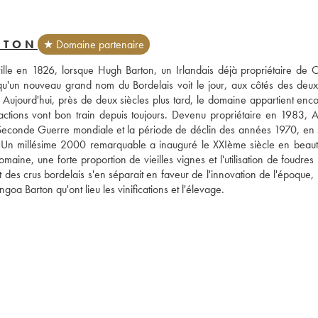
RTON
★ Domaine partenaire
lle en 1826, lorsque Hugh Barton, un Irlandais déjà propriétaire de C
 qu'un nouveau grand nom du Bordelais voit le jour, aux côtés des deux 
. Aujourd'hui, près de deux siècles plus tard, le domaine appartient enco
actions vont bon train depuis toujours. Devenu propriétaire en 1983, A
e la Seconde Guerre mondiale et la période de déclin des années 1970, en 
 Un millésime 2000 remarquable a inauguré le XXIème siècle en beauté,
ine, une forte proportion de vieilles vignes et l'utilisation de foudres 
des crus bordelais s'en séparait en faveur de l'innovation de l'époque, l
ngoa Barton qu'ont lieu les vinifications et l'élevage.