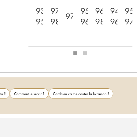
93-
97-
95-
96-
94-
95
97
95
98
96
98
96
97
tu ?
Comment le servir ?
Combien va me coûter la livraison ?