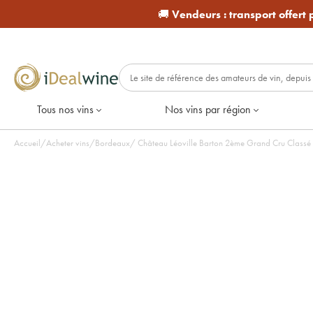
🚚
Vendeurs :
transport offert
Tous nos vins
Nos vins par région
Accueil
/
Acheter vins
/
Bordeaux
/