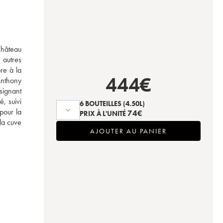
hâteau 
autres 
re à la 
444
€
nthony 
signant 
 suivi 
6 BOUTEILLES
(4.50L)
pour la 
74
€
PRIX À L'UNITÉ
a cuve 
AJOUTER AU PANIER