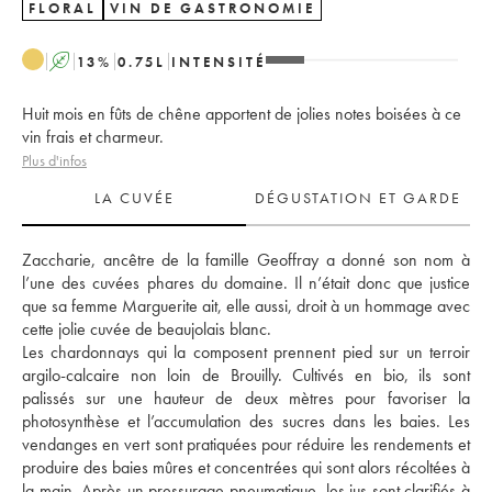
FLORAL
VIN DE GASTRONOMIE
A
13
%
0.75
L
INTENSITÉ
Huit mois en fûts de chêne apportent de jolies notes boisées à ce
vin frais et charmeur.
Plus d'infos
LA CUVÉE
DÉGUSTATION ET GARDE
Zaccharie, ancêtre de la famille Geoffray a donné son nom à 
l’une des cuvées phares du domaine. Il n’était donc que justice 
que sa femme Marguerite ait, elle aussi, droit à un hommage avec 
cette jolie cuvée de beaujolais blanc. 
Les chardonnays qui la composent prennent pied sur un terroir 
argilo-calcaire non loin de Brouilly. Cultivés en bio, ils sont 
palissés sur une hauteur de deux mètres pour favoriser la 
photosynthèse et l’accumulation des sucres dans les baies. Les 
vendanges en vert sont pratiquées pour réduire les rendements et 
produire des baies mûres et concentrées qui sont alors récoltées à 
la main. Après un pressurage pneumatique, les jus sont clarifiés à 