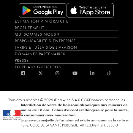
ESTIMATION VIN GRATUITE
RECRUTEMENT
QUI SOMMES-NOUS ?
RESPONSABILITÉ D'ENTREPRISE
TARIFS ET DÉLAIS DE LIVRAISON
DOMAINES PARTENAIRES
PRESSE
FOIRE AUX QUESTIONS
Tous droits réservés © 2026 iDealwine S.A.S.
CGS
Données personnelles
Interdiction de vente de boissons alcooliques aux mineurs de
moins de 18 ans. L'abus d'alcool est dangereux pour la santé,
à consommer avec modération.
La preuve de majorité de l'acheteur est exigée au moment de la vente en
ligne. CODE DE LA SANTÉ PUBLIQUE, ART.L.3342-1 et L.3353-3