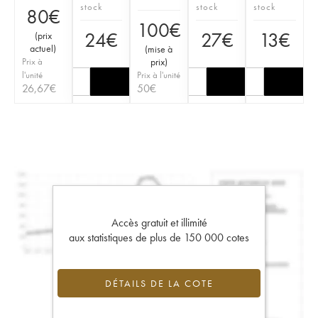
stock
stock
stock
80
€
100
€
24
€
27
€
13
€
(
prix
actuel
)
(
mise à
Prix à
prix
)
l'unité
Prix à l'unité
26,67
€
50
€
Accès gratuit et illimité
aux statistiques de plus de 150 000 cotes
DÉTAILS DE LA COTE