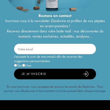
Restons en
contact
Inscrivez-vous à la newsletter iDealwine et profitez de nos pépites
en avant-première !
Recevez directement dans votre boîte mail : nos découvertes du
moment, ventes exclusives, actualités, analyses...
J'accepte le suivi de mes emails afin de recevoir des
suggestions personnalisées
Oui
Non
JE M'INSCRIS
En vous inscrivant, vous acceptez de recevoir les emails de iDealwine. Vous
pouvez vous désabonner à tout moment via le lien présent dans chaque message.