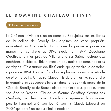
LE DOMAINE CHÂTEAU THIVIN
★ Domaine partenaire
Le Château Thivin est situé au cœur du Beaujolais, sur les flancs 
de la colline de Brouilly. Les origines de cette propriété 
remontent au XIIe siècle, tandis que la première partie du 
manoir fut construite au XIVe siècle. En 1877, Zaccharie 
Geoffray, fermier près de Villefranche sur Saône, achète aux 
enchères le château Thivin avec un peu moins de deux hectares 
de vignes. C'est surtout son fils Claude qui agrandira le domaine 
à partir de 1894. Cela en fait alors le plus vieux domaine viticole 
du Mont Brouilly. Un autre Claude, fils du premier, va reprendre 
le domaine et beaucoup s'investir dans la reconnaissance de la 
Côte de Brouilly et du Beaujolais de manière plus globale, avec 
son épouse Yvonne. Claude et Yvonne Geoffray n'ayant pas 
d'enfants, c'est leur neveu Claude qui reprendra le domaine, 
puis le transmettra à son tour à son fils Claude-Edouard en 
2007 qui perpétue aujourd'hui la tradition. 