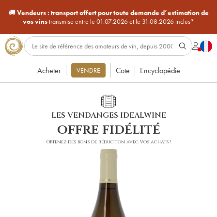
🚚
Vendeurs :
transport offert pour toute demande d’estimation de
vos vins
transmise entre le 01.07.2026 et le 31.08.2026 inclus*
Acheter
Cote
Encyclopédie
VENDRE
LES VENDANGES IDEALWINE
offre fidélité
Obtenez des bons de réduction avec vos achats !