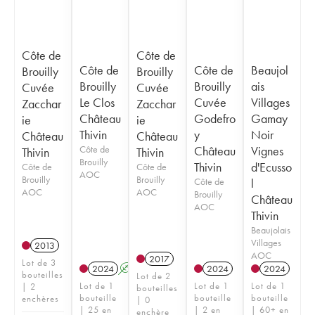
Côte de
Côte de
Côte de
Côte de
Beaujol
Brouilly
Brouilly
Brouilly
Brouilly
ais
Cuvée
Cuvée
Le Clos
Cuvée
Villages
Zacchar
Zacchar
Château
Godefro
Gamay
ie
ie
Thivin
y
Noir
Château
Château
Côte de
Château
Vignes
Thivin
Thivin
Brouilly
Thivin
d'Ecusso
Côte de
Côte de
AOC
Brouilly
Brouilly
Côte de
l
AOC
AOC
Brouilly
Château
AOC
Thivin
Beaujolais
Villages
2013
AOC
2017
Lot de 3
2024
A
2024
2024
bouteilles
Lot de 2
Lot de 1
Lot de 1
Lot de 1
| 2
bouteilles
bouteille
bouteille
bouteille
enchères
| 0
| 25 en
| 2 en
| 60+ en
enchère