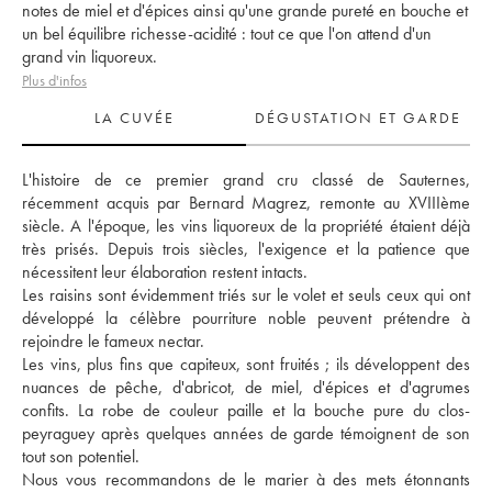
notes de miel et d'épices ainsi qu'une grande pureté en bouche et
un bel équilibre richesse-acidité : tout ce que l'on attend d'un
grand vin liquoreux.
Plus d'infos
LA CUVÉE
DÉGUSTATION ET GARDE
L'histoire de ce premier grand cru classé de Sauternes, 
récemment acquis par Bernard Magrez, remonte au XVIIIème 
siècle. A l'époque, les vins liquoreux de la propriété étaient déjà 
très prisés. Depuis trois siècles, l'exigence et la patience que 
nécessitent leur élaboration restent intacts. 
Les raisins sont évidemment triés sur le volet et seuls ceux qui ont 
développé la célèbre pourriture noble peuvent prétendre à 
rejoindre le fameux nectar. 
Les vins, plus fins que capiteux, sont fruités ; ils développent des 
nuances de pêche, d'abricot, de miel, d'épices et d'agrumes 
confits. La robe de couleur paille et la bouche pure du clos-
peyraguey après quelques années de garde témoignent de son 
tout son potentiel. 
Nous vous recommandons de le marier à des mets étonnants 