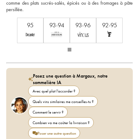
comme des plats sucrés-salés, épicés ou à des fromages à pâte 
persillée.
95
93-94
93-96
92-95
Posez une question à Margaux, notre
sommelière IA
Avec quel plat l'accorder ?
Quels vins similaires me conseilles-tu ?
Comment le servir ?
Combien va me coûter la livraison ?
Poser une autre question