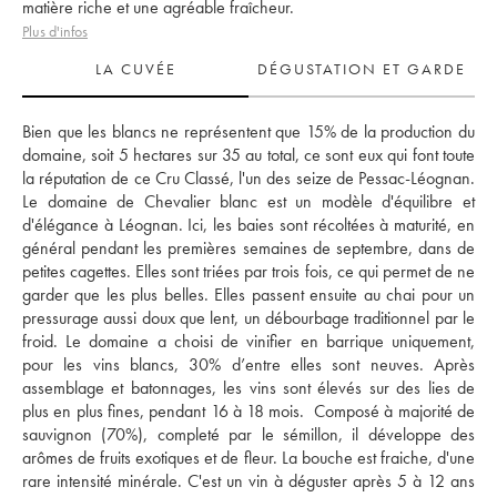
matière riche et une agréable fraîcheur.
Plus d'infos
LA CUVÉE
DÉGUSTATION ET GARDE
Bien que les blancs ne représentent que 15% de la production du 
domaine, soit 5 hectares sur 35 au total, ce sont eux qui font toute 
la réputation de ce Cru Classé, l'un des seize de Pessac-Léognan. 
Le domaine de Chevalier blanc est un modèle d'équilibre et 
d'élégance à Léognan. Ici, les baies sont récoltées à maturité, en 
général pendant les premières semaines de septembre, dans de 
petites cagettes. Elles sont triées par trois fois, ce qui permet de ne 
garder que les plus belles. Elles passent ensuite au chai pour un 
pressurage aussi doux que lent, un débourbage traditionnel par le 
froid. Le domaine a choisi de vinifier en barrique uniquement, 
pour les vins blancs, 30% d’entre elles sont neuves. Après 
assemblage et batonnages, les vins sont élevés sur des lies de 
plus en plus fines, pendant 16 à 18 mois.  Composé à majorité de 
sauvignon (70%), completé par le sémillon, il développe des 
arômes de fruits exotiques et de fleur. La bouche est fraiche, d'une 
rare intensité minérale. C'est un vin à déguster après 5 à 12 ans 