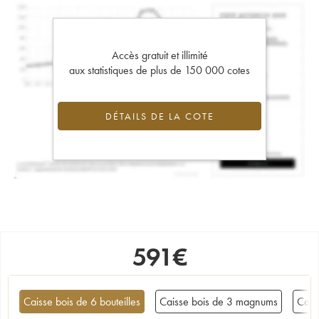
Accès gratuit et illimité
aux statistiques de plus de 150 000 cotes
DÉTAILS DE LA COTE
591
€
Caisse bois de 6 bouteilles
Caisse bois de 3 magnums
Cais