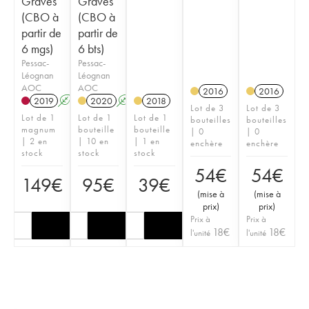
Graves
Graves
(CBO à
(CBO à
partir de
partir de
6 mgs)
6 bts)
Pessac-
Pessac-
Léognan
Léognan
AOC
AOC
2016
2016
2019
A
T
2020
A
T
2018
Lot de 3
Lot de 3
Lot de 1
Lot de 1
Lot de 1
bouteilles
bouteilles
magnum
bouteille
bouteille
| 0
| 0
| 2 en
| 10 en
| 1 en
enchère
enchère
stock
stock
stock
54
€
54
€
149
€
95
€
39
€
(
mise à
(
mise à
prix
)
prix
)
Prix à
Prix à
18
€
18
€
l'unité
l'unité