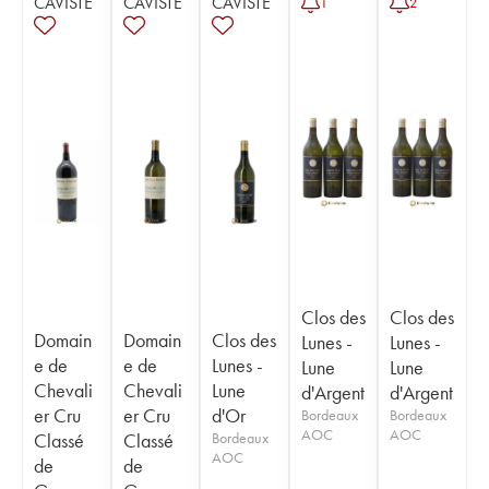
CAVISTE
CAVISTE
CAVISTE
1
2
Clos des
Clos des
Domain
Domain
Clos des
Lunes -
Lunes -
e de
e de
Lunes -
Lune
Lune
Chevali
Chevali
Lune
d'Argent
d'Argent
er Cru
er Cru
d'Or
Bordeaux
Bordeaux
AOC
AOC
Classé
Classé
Bordeaux
AOC
de
de