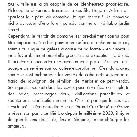
tout », telle est la philosophie de ce bienheureux propriétaire. 
Philosophie désormais transmise à ses fils, Hugo et Adrien qui 
épaulent leur père au domaine. Et quel terroir ! Un domaine 
niché au cœur d’une forêt, pensée comme un véritable jardin 
secret. 
Cependant, le terroir du domaine est précisément connu pour 
être capricieux, à la fois pauvre en surface et riche en sous-sol, 
soumis au risque de gelées à cause de sa forme « en cuvette » 
mais favorablement ensoleillé grâce à une exposition nord-sud. 
Il faut donc lui accorder une attention toute particulière pour qu'il 
accepte de révéler son caractère exceptionnel. C’est donc avec 
soin que sont bichonnées les vignes de cabernets sauvignon et 
franc, de sauvignon, de sémillon, de merlot et de petit verdot. 
Soin qui se poursuit dans les caves pour la vinification : triple tri 
des baies, pressurages doux, vinifications parcellaires et 
spontanées, clarification naturelle. C’est le pari que le château 
s’est lancé. Et l’on peut dire que ce Grand Cru Classé de Grave 
a réussi son pari : certifié bio depuis le millésime 2023, il signe 
de grands vins structurés, fins et élégants, recherchés par les 
amateurs. 