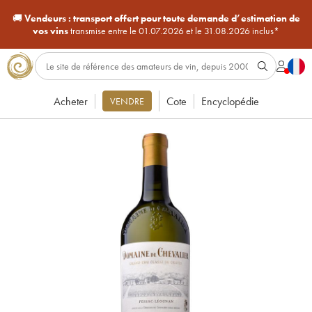
🚚
Vendeurs :
transport offert pour toute demande d’estimation de
vos vins
transmise entre le 01.07.2026 et le 31.08.2026 inclus*
Acheter
Cote
Encyclopédie
VENDRE