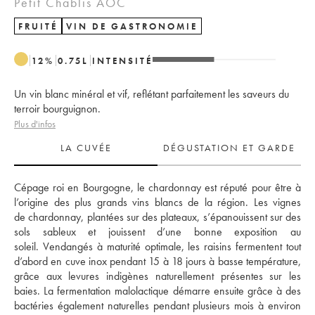
Petit Chablis AOC
FRUITÉ
VIN DE GASTRONOMIE
12
%
0.75
L
INTENSITÉ
Un vin blanc minéral et vif, reflétant parfaitement les saveurs du
terroir bourguignon.
Plus d'infos
LA CUVÉE
DÉGUSTATION ET GARDE
Cépage roi en Bourgogne, le chardonnay est réputé pour être à 
l’origine des plus grands vins blancs de la région. Les vignes 
de chardonnay, plantées sur des plateaux, s’épanouissent sur des 
sols sableux et jouissent d’une bonne exposition au 
soleil. Vendangés à maturité optimale, les raisins fermentent tout 
d’abord en cuve inox pendant 15 à 18 jours à basse température, 
grâce aux levures indigènes naturellement présentes sur les 
baies. La fermentation malolactique démarre ensuite grâce à des 
bactéries également naturelles pendant plusieurs mois à environ 