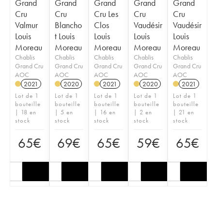
Grand
Grand
Grand
Grand
Grand
Cru
Cru
Cru Les
Cru
Cru
Valmur
Blancho
Clos
Vaudésir
Vaudésir
Louis
t Louis
Louis
Louis
Louis
Moreau
Moreau
Moreau
Moreau
Moreau
Chablis
Chablis
Chablis
Chablis
Chablis
Grand Cru
Grand Cru
Grand Cru
Grand Cru
Grand Cru
AOC
AOC
AOC
AOC
AOC
2021
2020
2021
2020
2021
Lot de 1
Lot de 1
Lot de 1
Lot de 1
Lot de 1
bouteille
bouteille
bouteille
bouteille
bouteille
| 18 en
| 5 en
| 16 en
| 2 en
| 21 en
stock
stock
stock
stock
stock
65
€
69
€
65
€
59
€
65
€