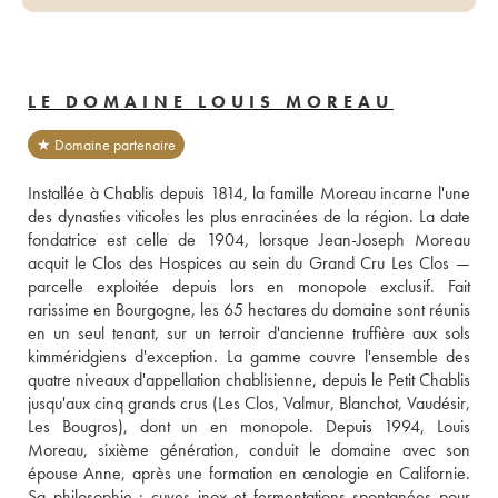
LE DOMAINE LOUIS MOREAU
★ Domaine partenaire
Installée à Chablis depuis 1814, la famille Moreau incarne l'une 
des dynasties viticoles les plus enracinées de la région. La date 
fondatrice est celle de 1904, lorsque Jean-Joseph Moreau 
acquit le Clos des Hospices au sein du Grand Cru Les Clos — 
parcelle exploitée depuis lors en monopole exclusif. Fait 
rarissime en Bourgogne, les 65 hectares du domaine sont réunis 
en un seul tenant, sur un terroir d'ancienne truffière aux sols 
kimméridgiens d'exception. La gamme couvre l'ensemble des 
quatre niveaux d'appellation chablisienne, depuis le Petit Chablis 
jusqu'aux cinq grands crus (Les Clos, Valmur, Blanchot, Vaudésir, 
Les Bougros), dont un en monopole. Depuis 1994, Louis 
Moreau, sixième génération, conduit le domaine avec son 
épouse Anne, après une formation en œnologie en Californie. 
Sa philosophie : cuves inox et fermentations spontanées pour 