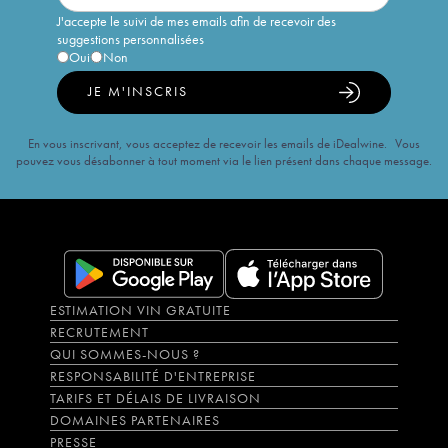
J'accepte le suivi de mes emails afin de recevoir des
suggestions personnalisées
Oui
Non
JE M'INSCRIS
En vous inscrivant, vous acceptez de recevoir les emails de iDealwine. Vous
pouvez vous désabonner à tout moment via le lien présent dans chaque message.
ESTIMATION VIN GRATUITE
RECRUTEMENT
QUI SOMMES-NOUS ?
RESPONSABILITÉ D'ENTREPRISE
TARIFS ET DÉLAIS DE LIVRAISON
DOMAINES PARTENAIRES
PRESSE