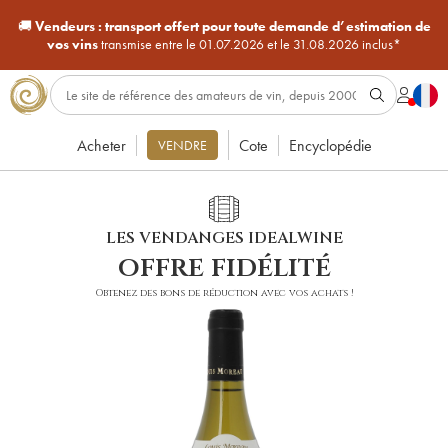
🚚
Vendeurs :
transport offert pour toute demande d’estimation de
vos vins
transmise entre le 01.07.2026 et le 31.08.2026 inclus*
Acheter
Cote
Encyclopédie
VENDRE
LES VENDANGES IDEALWINE
offre fidélité
Obtenez des bons de réduction avec vos achats !