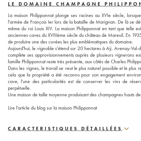
LE DOMAINE CHAMPAGNE PHILIPPO
La maison Philipponnat plonge ses racines au XVIe siècle, lorsque 
l'armée de François Ier lors de la bataille de Marignan. De là se dé
même du roi Louis XIV. La maison Philipponnat en tant que telle es
anciennes caves du XVIIIème siècle du château de Mareuil. En 1935, l
de produire une des cuvées les plus emblématiques du domaine.
Aujourd'hui, le vignoble s'étend sur 20 hectares à Aÿ, Avenay-Val-d
complète ses approvisionnements auprès de plusieurs vignerons exi
famille Philipponnat reste très présente, aux côtés de Charles Philippo
Dans les vignes, le travail se veut le plus naturel possible et le plus
cela que la propriété a été reconnu pour son engagement environnem
cave, l'une des particularités est de conserver les vins de réser
perpétuelle.
Une maison de taille moyenne produisant des champagnes hauts d
Lire l'article du blog sur la maison Philipponnat
CARACTERISTIQUES DÉTAILLÉES