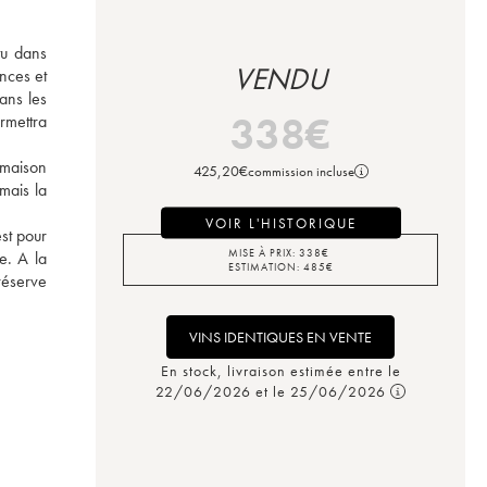
u dans 
VENDU
ces et 
ns les 
338
€
mettra 
maison 
425,20
€
commission incluse
ais la 
VOIR L'HISTORIQUE
st pour 
MISE À PRIX:
338
€
. A la 
ESTIMATION:
485
€
éserve 
VINS IDENTIQUES EN VENTE
En stock, livraison estimée entre le
22/06/2026 et le 25/06/2026