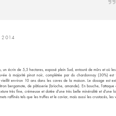
CLOS DES GOISSES PHILIPPONNAT 2014
 un écrin de 5,5 hectares, exposé plein Sud, entouré de mûrs et où les 
vée à majorité pinot noir, complétée par du chardonnay (30%) est vi
 vieillit environ 10 ans dans les caves de la maison. Le dosage est extr
tron bergamote, de pâtisserie (brioche, amande). En bouche, l'attaque es
ture très fine, crémeuse et dotée d'une très belle minéralité et d'une lo
finés tels que les truffes et le caviar, mais aussi les crustacés, les v