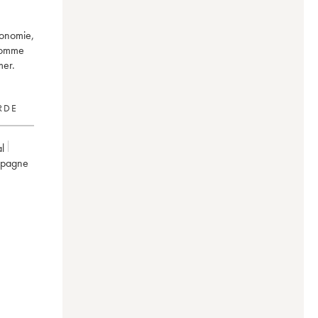
ronomie,
 comme
mer.
RDE
l
mpagne