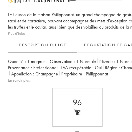
H
T
13
%
1.5
L
INTENSITÉ
Le fleuron de la maison Philipponnat, un grand champagne de gast
racé et de caractère, pouvant accompagner des mets d'exception
les truffes et le caviar, aussi bien que des volailles ou produits de la 
Plus d'infos
DESCRIPTION DU LOT
DÉGUSTATION ET GA
Quantité :
1 magnum
Observation :
1 Normale
Niveau :
1
Norma
Provenance :
professionnel
TVA récupérable :
oui
Région :
Cha
Appellation :
Champagne
Propriétaire :
Philipponnat
En savoir plus...
96