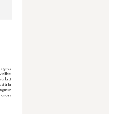
vignes 
nifiée 
a brut 
t à la 
ngueur 
iandes 