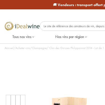
🚚
Vendeurs :
transport offert
Tous nos vins
Nos vins par région
Accueil
/
Acheter vins
/
Champagne
/
Clos des Goisses Philipponnat 201