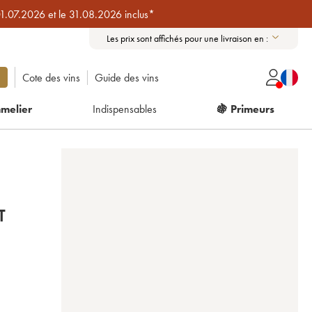
01.07.2026 et le 31.08.2026 inclus*
Les prix sont affichés pour une livraison en :
Cote des vins
Guide des vins
melier
Indispensables
🍇 Primeurs
T