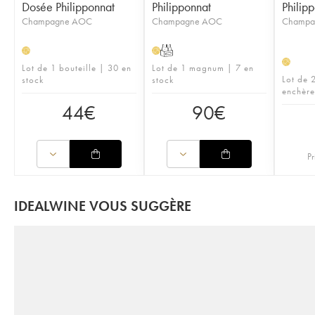
Dosée Philipponnat
Philipponnat
Philip
Champagne AOC
Champagne AOC
Champa
T
H
H
H
Lot de 1 bouteille | 30 en
Lot de 1 magnum | 7 en
Lot de 2
stock
stock
enchère
44
€
90
€
Pr
IDEALWINE VOUS SUGGÈRE