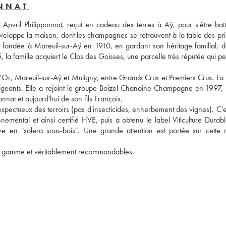
NNAT
Apvril Philipponnat, reçut en cadeau des terres à Aÿ, pour s'être batt
veloppe la maison, dont les champagnes se retrouvent à la table des prin
t fondée à Mareuil-sur-Aÿ en 1910, en gardant son héritage familial, da
a famille acquiert le Clos des Goisses, une parcelle très réputée qui per
'Or, Mareuil-sur-Aÿ et Mutigny, entre Grands Crus et Premiers Crus. La 
geants. Elle a rejoint le groupe Boizel Chanoine Champagne en 1997, m
nnat et aujourd'hui de son fils François. 
 respectueux des terroirs (pas d'insecticides, enherbement des vignes). C'e
ental et ainsi certifié HVE, puis a obtenu le label Viticulture Durable
ve en "solera sous-bois". Une grande attention est portée sur cette r
e gamme et véritablement recommandables.