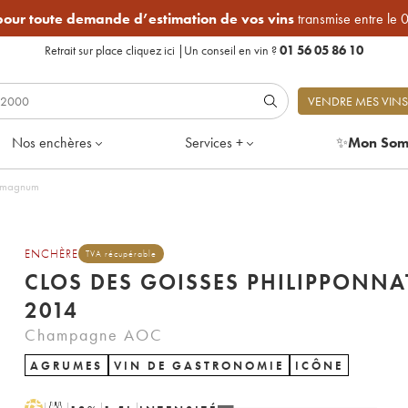
 pour toute demande d’estimation de vos vins
transmise entre le 
Retrait sur place
cliquez ici
|
Un conseil en vin ?
01 56 05 86 10
VENDRE MES VINS
Nos enchères
Services +
✨
Mon Som
4 - Lot de 1 magnum
ENCHÈRE
TVA récupérable
CLOS DES GOISSES PHILIPPONNA
2014
Champagne AOC
AGRUMES
VIN DE GASTRONOMIE
ICÔNE