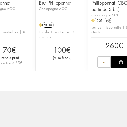
ponnat
Brut Philipponnat
Philipponnat (CB
gne AOC
Champagne AOC
partir de 3 bts)
Champagne AOC
2014
T
H
2018
H
Lot de 1 bouteille | 
 bouteilles | 0
Lot de 1 bouteille | 0
stock
enchère
260
€
70
€
100
€
(
mise à prix
)
(
mise à prix
)
35
€
ix à l'unité