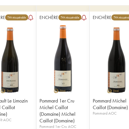
RE
ENCHÈRE
ENCHÈRE
TVA récupérable
TVA récupérable
TVA récupéra
ult Le Limozin
Pommard 1er Cru
Pommard Michel
 Caillot
Michel Caillot
Caillot (Domaine)
ine)
(Domaine) Michel
Pommard AOC
lt AOC
Caillot (Domaine)
Pommard 1er Cru AOC