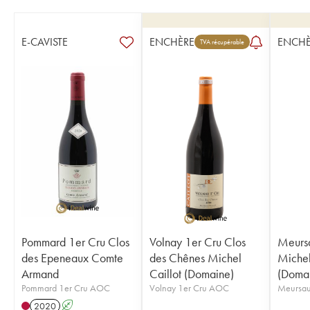
E-CAVISTE
ENCHÈRE
ENCHÈ
TVA récupérable
Pommard 1er Cru Clos
Volnay 1er Cru Clos
Meursa
des Epeneaux Comte
des Chênes Michel
Michel
Armand
Caillot (Domaine)
(Doma
Pommard 1er Cru AOC
Volnay 1er Cru AOC
Meursau
2020
A