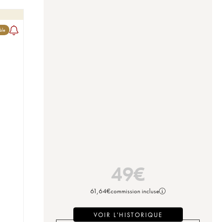
ble
49
€
61,64
€
commission incluse
VOIR L'HISTORIQUE