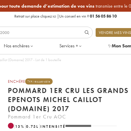
 pour toute demande d’estimation de vos vins
transmise entre le 
Retrait sur place
cliquez ici
|
Un conseil en vin ?
01 56 05 86 10
VENDRE MES VINS
Nos enchères
Services +
✨
Mon Som
Pommard 1er Cru Les Grands Epenots Michel Caillot (Domaine) 2017 - Lot de 1 bouteille
ENCHÈRE
TVA récupérable
POMMARD 1ER CRU LES GRANDS
EPENOTS MICHEL CAILLOT
(DOMAINE) 2017
Pommard 1er Cru AOC
13
%
0.75
L
INTENSITÉ