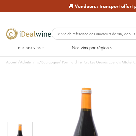
🚚
Vendeurs :
transport offert
Tous nos vins
Nos vins par région
Accueil
/
Acheter vins
/
Bourgogne
/