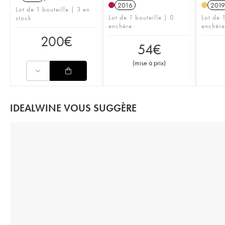
2016
2019
Lot de 1 bouteille | 3 en
Lot de 1 bouteille | 0
Lot de 1
stock
enchère
enchère
200
€
54
€
(
mise à prix
)
IDEALWINE VOUS SUGGÈRE