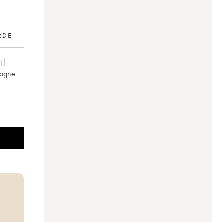
RDE
l
gogne