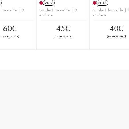
2017
2016
 bouteille | 0
Lot de 1 bouteille | 0
Lot de 1 bouteille | 
enchère
enchère
60
€
45
€
40
€
(
mise à prix
)
(
mise à prix
)
(
mise à prix
)