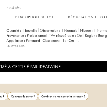
Plus d'infos
DESCRIPTION DU LOT
DÉGUSTATION ET GA
Quantité :
1 bouteille
Observation :
1 Normale
Niveau :
1
Norma
Provenance :
professionnel
TVA récupérable :
oui
Région :
Bour
Appellation :
Pommard
Classement :
1er Cru
Propriétaire :
Michel Caillot (Domaine)
En savoir plus...
ISÉ & CERTIFIÉ PAR IDEALWINE
tu ?
Comment le servir ?
Combien va me coûter la livraison ?