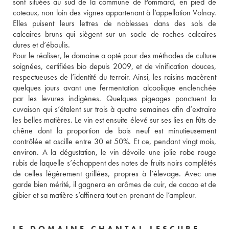
sont situées au sud de la commune de Pommard, en pied de 
coteaux, non loin des vignes appartenant à l’appellation Volnay. 
Elles puisent leurs lettres de noblesses dans des sols de 
calcaires bruns qui siègent sur un socle de roches calcaires 
dures et d’éboulis. 
Pour le réaliser, le domaine a opté pour des méthodes de culture 
soignées, certifiées bio depuis 2009, et de vinification douces, 
respectueuses de l’identité du terroir. Ainsi, les raisins macèrent 
quelques jours avant une fermentation alcoolique enclenchée 
par les levures indigènes. Quelques pigeages ponctuent la 
cuvaison qui s’étalent sur trois à quatre semaines afin d’extraire 
les belles matières. Le vin est ensuite élevé sur ses lies en fûts de 
chêne dont la proportion de bois neuf est minutieusement 
contrôlée et oscille entre 30 et 50%. Et ce, pendant vingt mois, 
environ. A la dégustation, le vin dévoile une jolie robe rouge 
rubis de laquelle s’échappent des notes de fruits noirs complétés 
de celles légèrement grillées, propres à l’élevage. Avec une 
garde bien mérité, il gagnera en arômes de cuir, de cacao et de 
gibier et sa matière s’affinera tout en prenant de l’ampleur.
LE DOMAINE CHANTAL LESCURE