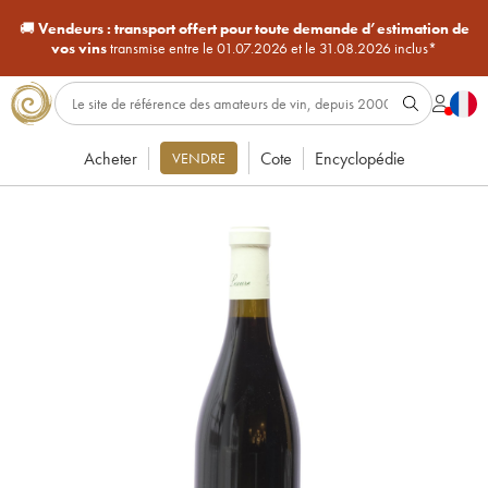
🚚
Vendeurs :
transport offert pour toute demande d’estimation de
vos vins
transmise entre le 01.07.2026 et le 31.08.2026 inclus*
Acheter
Cote
Encyclopédie
VENDRE