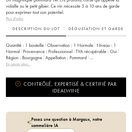
volaille ou le petit gibier. Ce vin nécessite 5 à 10 ans de garde
pour exprimer tout son potentiel.
Plus d'infos
DESCRIPTION DU LOT
DÉGUSTATION ET GARDE
Quantité :
1 bouteille
Observation :
1 Normale
Niveau :
1
Normal
Provenance :
professionnel
TVA récupérable :
oui
Région :
Bourgogne
Appellation :
Pommard
Classement :
1er Cru
Propriétaire :
Chantal Lescure
En savoir plus...
CONTRÔLÉ, EXPERTISÉ & CERTIFIÉ PAR
IDEALWINE
Posez une question à Margaux, notre
sommelière IA