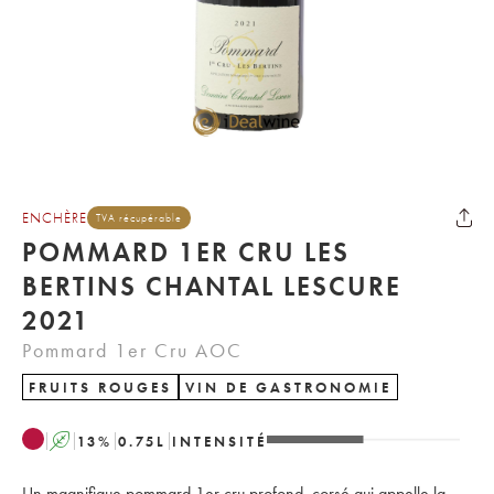
ENCHÈRE
TVA récupérable
POMMARD 1ER CRU LES
BERTINS CHANTAL LESCURE
2021
Pommard 1er Cru AOC
FRUITS ROUGES
VIN DE GASTRONOMIE
A
13
%
0.75
L
INTENSITÉ
Un magnifique pommard 1er cru profond, corsé qui appelle la