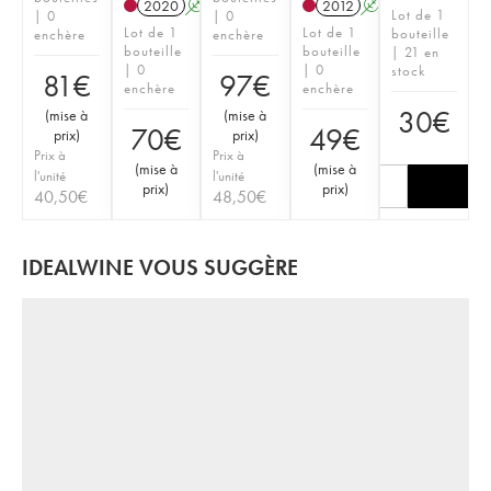
2020
A
2012
A
Lot de 1
| 0
| 0
Lot de 1
Lot de 1
bouteille
enchère
enchère
bouteille
bouteille
| 21 en
| 0
| 0
stock
81
€
97
€
enchère
enchère
30
€
(
mise à
(
mise à
70
€
49
€
prix
)
prix
)
Prix à
Prix à
(
mise à
(
mise à
l'unité
l'unité
prix
)
prix
)
40,50
€
48,50
€
IDEALWINE VOUS SUGGÈRE