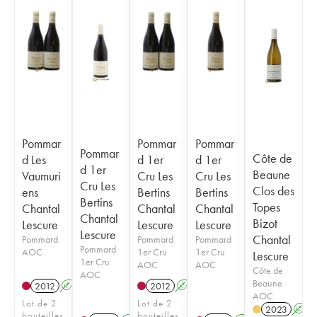
Pommar
Pommar
Pommar
Pommar
Côte de
d Les
d 1er
d 1er
d 1er
Beaune
Vaumuri
Cru Les
Cru Les
Cru Les
Clos des
ens
Bertins
Bertins
Bertins
Topes
Chantal
Chantal
Chantal
Chantal
Bizot
Lescure
Lescure
Lescure
Lescure
Chantal
Pommard
Pommard
Pommard
Pommard
AOC
1er Cru
1er Cru
Lescure
1er Cru
AOC
AOC
Côte de
AOC
Beaune
2012
A
2012
A
AOC
Lot de 2
Lot de 2
2023
A
bouteilles
bouteilles