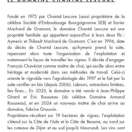
Fondé en 1975 par Chantal Lescure (aussi propriétaire de la 
célèbre Société d’Emboutissage Bourguignonne SEB) et Xavier 
Machard de Gramont, le domaine Chantal Lescure est une 
propriété familiale qui appartient aujourd'hui à leurs deux fils : 
Aymeric et Thibault Machard de Gramont. C’est en 1996, date 
du décès de Chantal Lescure, qu’Aymeric prend la suite, 
repensant alors toute l’organisation de l’exploitation et 
notamment la façon de travailler les vignes. Il décide d’engager 
François Chavériat comme maître de chai, qui oscille alors entre 
héritage et modernité dans ses méthodes de travail. Celui-ci 
oriente le vignoble vers l'agrobiologie dès 1997 et le fait par la 
suite certifier en bio (depuis 2006). Labours, extractions limitées, 
lies fines... En 2023, le domaine a été vendu à Jean-Philippe 
Girard et Éric Rousseau (du célèbre Domaine Armand 
Rousseau), et en 2024 un nouveau maître de chai arrive au 
domaine, Fabrice Groussin. 
Propriétaire-récoltant sur 19 hectares de vignes, l’exploitation 
s'étend sur la Côte de Nuits et la Côte de Beaune, au nord sur 
les coteaux de Dijon et au sud jusqu’à Meursault. Les vins sont 