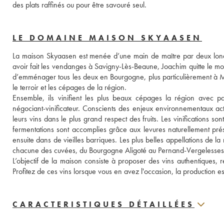
des plats raffinés ou pour être savouré seul.
LE DOMAINE MAISON SKYAASEN
La maison Skyaasen est menée d’une main de maître par deux londo
avoir fait les vendanges à Savigny-Lès-Beaune, Joachim quitte le mond
d’emménager tous les deux en Bourgogne, plus particulièrement à Me
le terroir et les cépages de la région.
Ensemble, ils vinifient les plus beaux cépages la région avec pa
négociant-vinificateur. Conscients des enjeux environnementaux actue
leurs vins dans le plus grand respect des fruits. Les vinifications so
fermentations sont accomplies grâce aux levures naturellement présen
ensuite dans de vieilles barriques. Les plus belles appellations de la
chacune des cuvées, du Bourgogne Aligoté au Pernand-Vergelesses
L’objectif de la maison consiste à proposer des vins authentiques, re
Profitez de ces vins lorsque vous en avez l'occasion, la production est
CARACTERISTIQUES DÉTAILLÉES