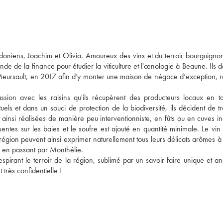
niens, Joachim et Olivia. Amoureux des vins et du terroir bourguignon
e de la finance pour étudier la viticulture et l'œnologie à Beaune. Ils d
ursault, en 2017 afin d’y monter une maison de négoce d’exception, ref
ssion avec les raisins qu'ils récupèrent des producteurs locaux en ta
ls et dans un souci de protection de la biodiversité, ils décident de tra
nt ainsi réalisées de manière peu interventionniste, en fûts ou en cuves in
tes sur les baies et le soufre est ajouté en quantité minimale. Le vin s
 région peuvent ainsi exprimer naturellement tous leurs délicats arômes à 
 en passant par Monthélie.
spirant le terroir de la région, sublimé par un savoir-faire unique et anc
 très confidentielle !