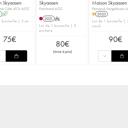
n Skyaasen
Skyaasen
Maison Skyaasen
ne Côte-d'Or AOC
Pommard AOC
Pernand-Vergelesses
3
A
2023
2021
K
 bouteille | 3 en
Lot de 1 bouteille | 
Lot de 1 bouteille | 0
stock
enchère
75
€
90
€
80
€
(
mise à prix
)