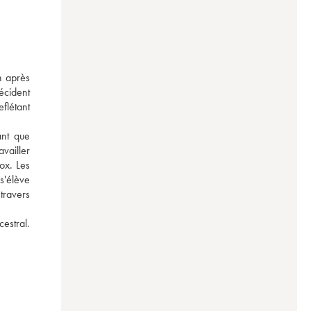
 après 
écident 
létant 
nt que 
vailler 
ox. Les 
'élève 
travers 
estral. 