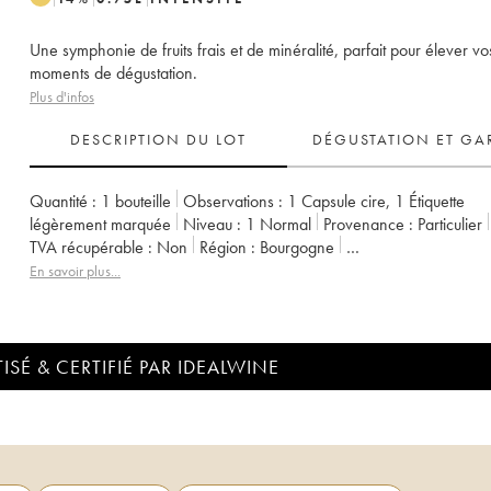
Une symphonie de fruits frais et de minéralité, parfait pour élever vo
moments de dégustation.
Plus d'infos
DESCRIPTION DU LOT
DÉGUSTATION ET GA
Quantité :
1 bouteille
Observations :
1 Capsule cire
,
1 Étiquette
légèrement marquée
Niveau :
1
Normal
Provenance :
particulier
TVA récupérable :
non
Région :
Bourgogne
Appellation :
Pernand-Vergelesses
Propriétaire :
Maison Skyaasen
En savoir plus...
ISÉ & CERTIFIÉ PAR IDEALWINE