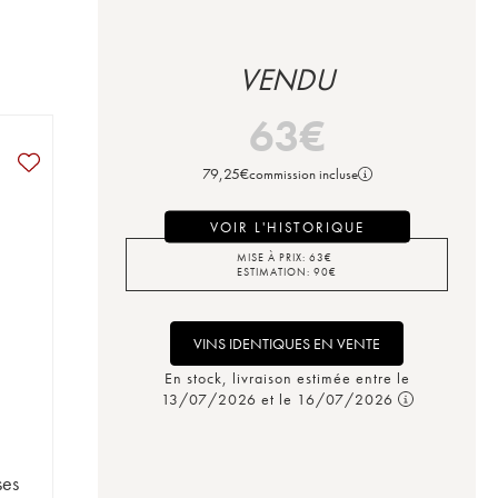
VENDU
63
€
79,25
€
commission incluse
VOIR L'HISTORIQUE
MISE À PRIX:
63
€
ESTIMATION:
90
€
VINS IDENTIQUES EN VENTE
En stock, livraison estimée entre le
13/07/2026 et le 16/07/2026
ses