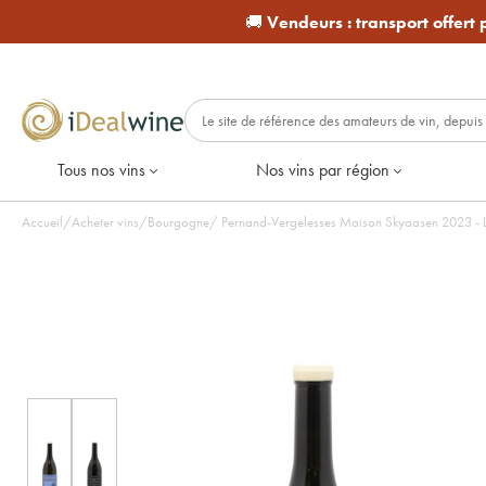
🚚
Vendeurs :
transport offert
Tous nos vins
Nos vins par région
Accueil
/
Acheter vins
/
Bourgogne
/
Pernand-Vergelesses