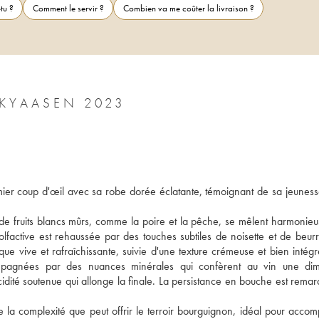
tu ?
Comment le servir ?
Combien va me coûter la livraison ?
PERNAND-VERGELESSES MAISON SKYAASEN 2023
er coup d'œil avec sa robe dorée éclatante, témoignant de sa jeunesse
 de fruits blancs mûrs, comme la poire et la pêche, se mêlent harmonieu
factive est rehaussée par des touches subtiles de noisette et de beurre 
e vive et rafraîchissante, suivie d'une texture crémeuse et bien intégré
mpagnées par des nuances minérales qui confèrent au vin une dim
cidité soutenue qui allonge la finale. La persistance en bouche est remar
la complexité que peut offrir le terroir bourguignon, idéal pour accom