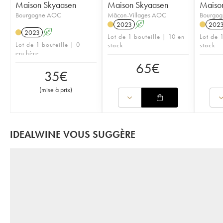
Maison Skyaasen
Maison Skyaasen
Maiso
Bourgogne AOC
Mâcon-Villages AOC
Bourgog
2023
A
202
2023
A
Lot de 1 bouteille | 10 en
Lot de 1
Lot de 1 bouteille | 0
stock
stock
enchère
65
€
35
€
(
mise à prix
)
IDEALWINE VOUS SUGGÈRE