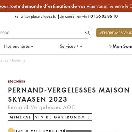
 pour toute demande d’estimation de vos vins
transmise entre le 
Retrait sur place
cliquez ici
|
Un conseil en vin ?
01 56 05 86 10
VENDRE MES VINS
Nos enchères
Services +
✨
Mon Som
 Maison Skyaasen 2023 - Lot de 1 bouteille
ENCHÈRE
PERNAND-VERGELESSES MAISON
SKYAASEN 2023
Pernand-Vergelesses AOC
MINÉRAL
VIN DE GASTRONOMIE
14
%
0.75
L
INTENSITÉ