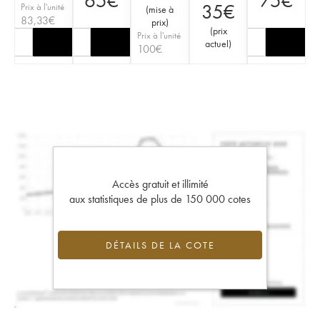
65
€
75
€
35
€
Prix à l'unité
(
mise à
83,33
€
prix
)
(
prix
Prix à l'unité
actuel
)
100
€
Accès gratuit et illimité
aux statistiques de plus de 150 000 cotes
DÉTAILS DE LA COTE