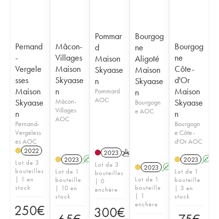
Pommar
Bourgog
Pernand
Mâcon-
Bourgog
d
ne
-
Villages
ne
Maison
Aligoté
Vergele
Maison
Côte-
Skyaase
Maison
sses
Skyaase
d'Or
n
Skyaase
Maison
n
Maison
Pommard
n
AOC
Skyaase
Mâcon-
Skyaase
Bourgogn
Villages
e AOC
n
n
AOC
Pernand-
Bourgogn
Vergeless
e Côte-
es AOC
d'Or AOC
2022
2023
K
2023
A
2023
A
Lot de 3
Lot de 3
2023
A
bouteilles
Lot de 1
Lot de 1
bouteilles
| 1 en
Lot de 1
bouteille
bouteille
| 0
stock
bouteille
| 10 en
| 3 en
enchère
| 1
stock
stock
enchère
250
€
300
€