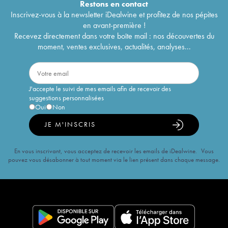
Restons en
contact
Inscrivez-vous à la newsletter iDealwine et profitez de nos pépites
en avant-première !
Recevez directement dans votre boîte mail : nos découvertes du
moment, ventes exclusives, actualités, analyses...
J'accepte le suivi de mes emails afin de recevoir des
suggestions personnalisées
Oui
Non
JE M'INSCRIS
En vous inscrivant, vous acceptez de recevoir les emails de iDealwine. Vous
pouvez vous désabonner à tout moment via le lien présent dans chaque message.