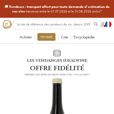
🚚
Vendeurs :
transport offert pour toute demande d’estimation de
vos vins
transmise entre le 01.07.2026 et le 31.08.2026 inclus*
Acheter
Cote
Encyclopédie
VENDRE
LES VENDANGES IDEALWINE
offre fidélité
Obtenez des bons de réduction avec vos achats !