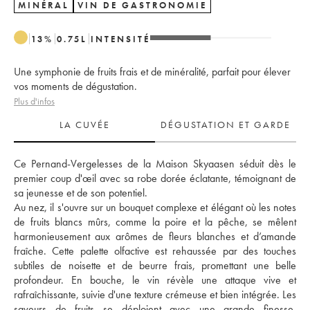
MINÉRAL
VIN DE GASTRONOMIE
13
%
0.75
L
INTENSITÉ
Une symphonie de fruits frais et de minéralité, parfait pour élever
vos moments de dégustation.
Plus d'infos
LA CUVÉE
DÉGUSTATION ET GARDE
Ce Pernand-Vergelesses de la Maison Skyaasen séduit dès le 
premier coup d'œil avec sa robe dorée éclatante, témoignant de 
sa jeunesse et de son potentiel. 
Au nez, il s'ouvre sur un bouquet complexe et élégant où les notes 
de fruits blancs mûrs, comme la poire et la pêche, se mêlent 
harmonieusement aux arômes de fleurs blanches et d’amande 
fraîche. Cette palette olfactive est rehaussée par des touches 
subtiles de noisette et de beurre frais, promettant une belle 
profondeur. En bouche, le vin révèle une attaque vive et 
rafraîchissante, suivie d'une texture crémeuse et bien intégrée. Les 
saveurs de fruits se déploient avec une grande finesse, 