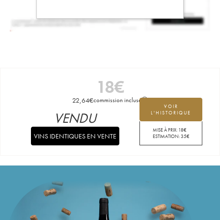
18
€
22,64
€
commission incluse
VOIR
VENDU
L'HISTORIQUE
MISE À PRIX:
18
€
VINS IDENTIQUES EN VENTE
ESTIMATION:
35
€