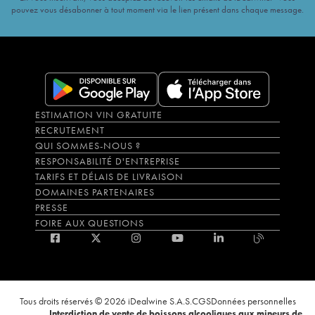
pouvez vous désabonner à tout moment via le lien présent dans chaque message.
ESTIMATION VIN GRATUITE
RECRUTEMENT
QUI SOMMES-NOUS ?
RESPONSABILITÉ D'ENTREPRISE
TARIFS ET DÉLAIS DE LIVRAISON
DOMAINES PARTENAIRES
PRESSE
FOIRE AUX QUESTIONS
Tous droits réservés © 2026 iDealwine S.A.S.
CGS
Données personnelles
Interdiction de vente de boissons alcooliques aux mineurs de