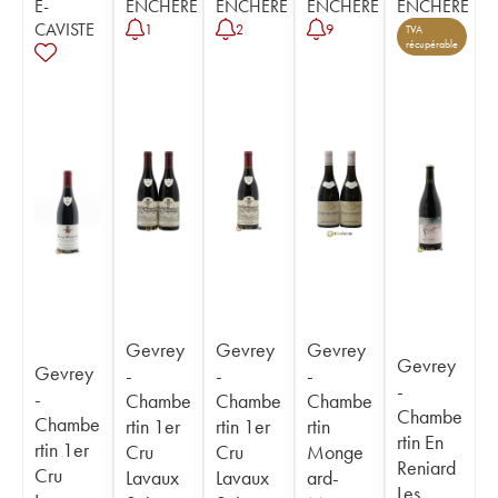
E-
ENCHÈRE
ENCHÈRE
ENCHÈRE
ENCHÈRE
CAVISTE
1
2
9
TVA
récupérable
Gevrey
Gevrey
Gevrey
Gevrey
Gevrey
-
-
-
-
-
Chambe
Chambe
Chambe
Chambe
Chambe
rtin 1er
rtin 1er
rtin
rtin En
rtin 1er
Cru
Cru
Monge
Reniard
Cru
Lavaux
Lavaux
ard-
Les