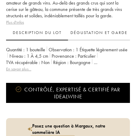
amateur de grands vins. Au-delà des grands crus qui sont la
cerise sur le gâteau, la commune présente de très grands vins
structurés et solides, indéniablement taillés pour la garde.
Plus d'infos
DESCRIPTION DU LOT
DÉGUSTATION ET GARDE
Quantité :
1 bouteille
Observation :
1 Étiquette légèrement usée
Niveau :
1
À 4,5 cm
Provenance :
particulier
TVA récupérable :
non
Région :
Bourgogne
Appellation :
Gevrey-Chambertin
En savoir plus...
CONTRÔLÉ, EXPERTISÉ & CERTIFIÉ PAR
IDEALWINE
Posez une question à Margaux, notre
sommelière IA