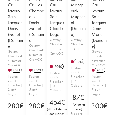
Cru
Cru Les
Cru
Monge
Cru
Lavaux
Champe
Lavaux
ard-
Lavaux
Saint
aux
Saint-
Mugner
Saint
Jacques
Denis
Jacques
et
Jacques
Denis
Mortet
Claude
(Domain
Denis
Mortet
(Domain
Dugat
e)
Mortet
(Domain
e)
Gevrey-
Gevrey-
(Domain
Chamberti
Chamberti
e)
Gevrey-
e)
n Premier
n AOC
Chamberti
Gevrey-
Gevrey-
Cru AOC
n Premier
Chamberti
Chamberti
Cru AOC
n Premier
n Premier
2013
Cru AOC
Cru AOC
2010
Posten
2021
2021
2018
von 2
Posten
Posten
Posten
Posten
Flaschen
von 2
von 1
von 1
von 1
| 9
Flaschen
Flasche |
Flasche |
Flasche |
Gebote
| 0
2 auf
5 auf
7 auf
Gebote
Lager
Lager
Lager
87
€
454
€
280
€
280
€
300
€
(
Aktueller
Preis
)
(
Aktualisierung
des Preises
)
Preis pro