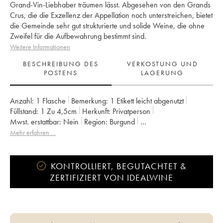
Grand-Vin-Liebhaber träumen lässt. Abgesehen von den Grands
Crus, die die Exzellenz der Appellation noch unterstreichen, bietet
die Gemeinde sehr gut strukturierte und solide Weine, die ohne
Zweifel für die Aufbewahrung bestimmt sind.
Weitere Informationen
BESCHREIBUNG DES
VERKOSTUNG UND
POSTENS
LAGERUNG
Anzahl:
1 Flasche
Bemerkung:
1 Etikett leicht abgenutzt
Füllstand:
1
Zu 4,5cm
Herkunft:
privatperson
Mwst. erstattbar:
nein
Region:
Burgund
Appellation:
Gevrey-Chambertin
Mehr erfahren …
KONTROLLIERT, BEGUTACHTET &
ZERTIFIZIERT VON IDEALWINE