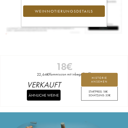
WEINNOTIERUNGSDETAILS
18
€
22,64
€
Kommission mit inbegriffen
HISTORIE
VERKAUFT
ANSEHEN
STARTPREIS:
18
€
ÄHNLICHE WEINE
SCHÄTZUNG:
35
€