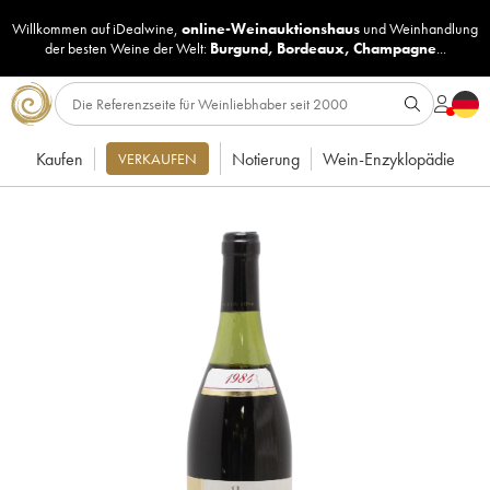
Willkommen auf iDealwine,
online-Weinauktionshaus
und
Weinhandlung
der besten Weine der Welt:
Burgund
,
Bordeaux
,
Champagne
...
Kaufen
Notierung
Wein-Enzyklopädie
VERKAUFEN