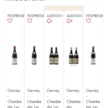
FESTPREISE
FESTPREISE
AUKTION
AUKTION
FESTPREISE
1
9
Gevrey
Gevrey
Gevrey
Gevrey
Gevrey
-
-
-
-
-
Chambe
Chambe
Chambe
Chambe
Chambe
rtin 1er
rtin 1er
rtin 1er
rtin
rtin 1er