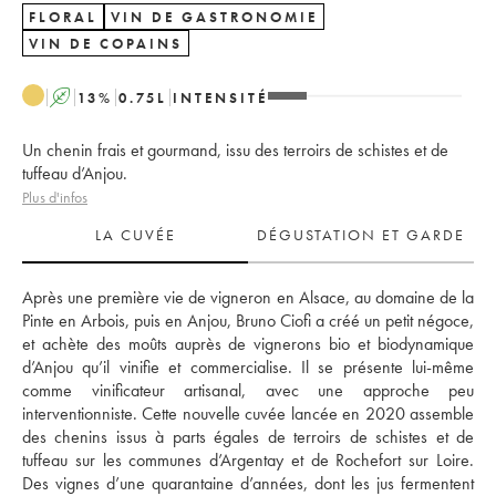
FLORAL
VIN DE GASTRONOMIE
VIN DE COPAINS
A
13
%
0.75
L
INTENSITÉ
Un chenin frais et gourmand, issu des terroirs de schistes et de
tuffeau d’Anjou.
Plus d'infos
LA CUVÉE
DÉGUSTATION ET GARDE
Après une première vie de vigneron en Alsace, au domaine de la 
Pinte en Arbois, puis en Anjou, Bruno Ciofi a créé un petit négoce, 
et achète des moûts auprès de vignerons bio et biodynamique 
d’Anjou qu’il vinifie et commercialise. Il se présente lui-même 
comme vinificateur artisanal, avec une approche peu 
interventionniste. Cette nouvelle cuvée lancée en 2020 assemble 
des chenins issus à parts égales de terroirs de schistes et de 
tuffeau sur les communes d’Argentay et de Rochefort sur Loire. 
Des vignes d’une quarantaine d’années, dont les jus fermentent 