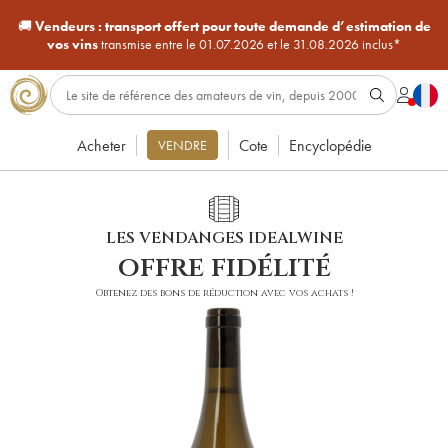
🚚
Vendeurs :
transport offert pour toute demande d’estimation de
vos vins
transmise entre le 01.07.2026 et le 31.08.2026 inclus*
Acheter
Cote
Encyclopédie
VENDRE
LES VENDANGES IDEALWINE
offre fidélité
Obtenez des bons de réduction avec vos achats !