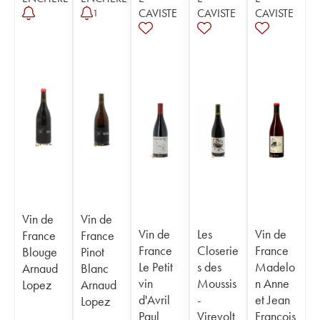
CAVISTE
CAVISTE
CAVISTE
1
Vin de
Vin de
Vin de
Les
Vin de
France
France
France
Closerie
France
Blouge
Pinot
Le Petit
s des
Madelo
Arnaud
Blanc
vin
Moussis
n Anne
Lopez
Arnaud
d'Avril
-
et Jean
Lopez
Paul
Virevolt
François