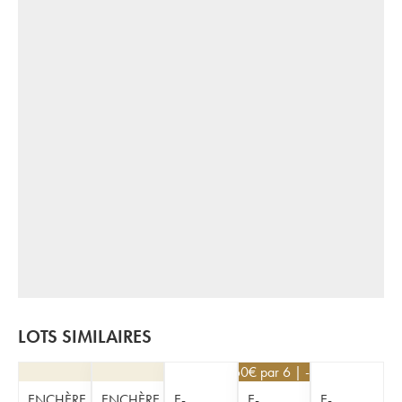
LOTS SIMILAIRES
12,60
€
par 6 | -10%
ENCHÈRE
ENCHÈRE
E-
E-
E-