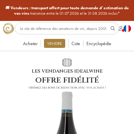
🚚
Vendeurs :
transport offert pour toute demande d’estimation de
vos vins
transmise entre le 01.07.2026 et le 31.08.2026 inclus*
Acheter
Cote
Encyclopédie
VENDRE
LES VENDANGES IDEALWINE
offre fidélité
Obtenez des bons de réduction avec vos achats !