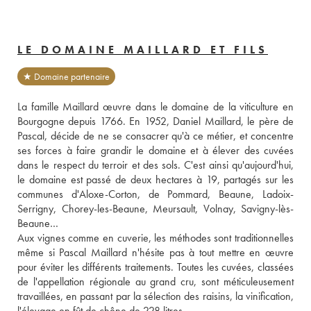
LE DOMAINE MAILLARD ET FILS
★ Domaine partenaire
La famille Maillard œuvre dans le domaine de la viticulture en 
Bourgogne depuis 1766. En 1952, Daniel Maillard, le père de 
Pascal, décide de ne se consacrer qu'à ce métier, et concentre 
ses forces à faire grandir le domaine et à élever des cuvées 
dans le respect du terroir et des sols. C'est ainsi qu'aujourd'hui, 
le domaine est passé de deux hectares à 19, partagés sur les 
communes d'Aloxe-Corton, de Pommard, Beaune, Ladoix-
Serrigny, Chorey-les-Beaune, Meursault, Volnay, Savigny-lès-
Beaune… 
Aux vignes comme en cuverie, les méthodes sont traditionnelles 
même si Pascal Maillard n'hésite pas à tout mettre en œuvre 
pour éviter les différents traitements. Toutes les cuvées, classées 
de l'appellation régionale au grand cru, sont méticuleusement 
travaillées, en passant par la sélection des raisins, la vinification, 
l'élevage en fût de chêne de 228 litres… 