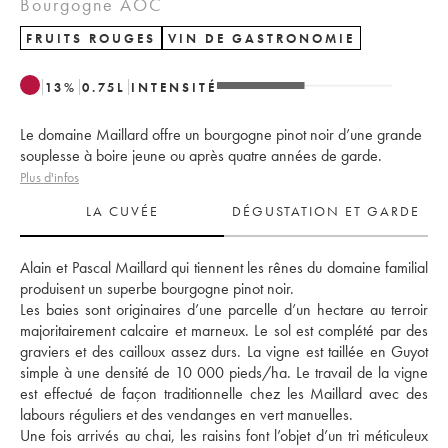
Bourgogne AOC
FRUITS ROUGES
VIN DE GASTRONOMIE
13
%
0.75
L
INTENSITÉ
Le domaine Maillard offre un bourgogne pinot noir d’une grande
souplesse à boire jeune ou après quatre années de garde.
Plus d'infos
LA CUVÉE
DÉGUSTATION ET GARDE
Alain et Pascal Maillard qui tiennent les rênes du domaine familial 
produisent un superbe bourgogne pinot noir. 
Les baies sont originaires d’une parcelle d’un hectare au terroir 
majoritairement calcaire et marneux. Le sol est complété par des 
graviers et des cailloux assez durs. La vigne est taillée en Guyot 
simple à une densité de 10 000 pieds/ha. Le travail de la vigne 
est effectué de façon traditionnelle chez les Maillard avec des 
labours réguliers et des vendanges en vert manuelles. 
Une fois arrivés au chai, les raisins font l’objet d’un tri méticuleux 