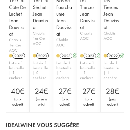
1er Cru
1er Cru
Bas de
Les
Les
Côte De
Séchet
Fourcha
Tierces
Tierces
Lechet
Jean
ume
Jean
Jean
Jean
Dauviss
Jean
Dauviss
Dauviss
Dauviss
at
Dauviss
at
at
at
Chablis
at
Chablis
Chablis
1er Cru
AOC
AOC
Chablis
Chablis
AOC
1er Cru
AOC
AOC
2022
2023
2023
A
2023
A
2022
A
Lot de 1
Lot de 1
Lot de 1
Lot de 1
Lot de 1
bouteille
bouteille
bouteille
bouteille
bouteille
| 1
| 0
| 1
| 1
| 1
enchère
enchère
enchère
enchère
enchère
40
€
24
€
27
€
27
€
28
€
(
prix
(
mise à
(
prix
(
prix
(
prix
actuel
)
prix
)
actuel
)
actuel
)
actuel
)
IDEALWINE VOUS SUGGÈRE