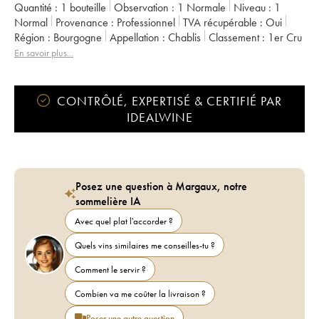
Quantité :
1 bouteille
Observation :
1 Normale
Niveau :
1
Normal
Provenance :
professionnel
TVA récupérable :
oui
Région :
Bourgogne
Appellation :
Chablis
Classement :
1er Cru
Propriétaire :
Jean Dauvissat
En savoir plus...
CONTRÔLÉ, EXPERTISÉ & CERTIFIÉ PAR
IDEALWINE
Posez une question à Margaux, notre
sommelière IA
Avec quel plat l'accorder ?
Quels vins similaires me conseilles-tu ?
Comment le servir ?
Combien va me coûter la livraison ?
Poser une autre question