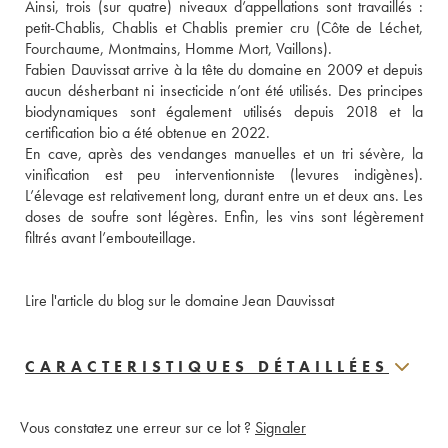
Ainsi, trois (sur quatre) niveaux d’appellations sont travaillés : 
petit-Chablis, Chablis et Chablis premier cru (Côte de Léchet, 
Fourchaume, Montmains, Homme Mort, Vaillons). 
Fabien Dauvissat arrive à la tête du domaine en 2009 et depuis 
aucun désherbant ni insecticide n’ont été utilisés. Des principes 
biodynamiques sont également utilisés depuis 2018 et la 
certification bio a été obtenue en 2022. 
En cave, après des vendanges manuelles et un tri sévère, la 
vinification est peu interventionniste (levures indigènes). 
L’élevage est relativement long, durant entre un et deux ans. Les 
doses de soufre sont légères. Enfin, les vins sont légèrement 
filtrés avant l’embouteillage.
Lire l'article du blog sur le domaine Jean Dauvissat
CARACTERISTIQUES DÉTAILLÉES
Vous constatez une erreur sur ce lot ?
Signaler