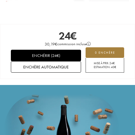
24
€
30,19
€
commission incluse
0 ENCHÈRE
ENCHÉRIR
(
24
€
)
MISE À PRIX:
24
€
ENCHÈRE AUTOMATIQUE
ESTIMATION:
40
€