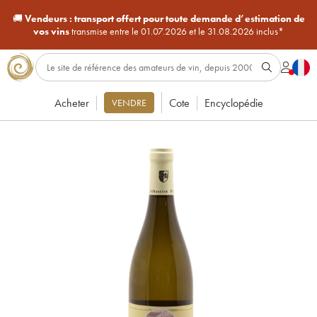
🚚
Vendeurs :
transport offert pour toute demande d’estimation de
vos vins
transmise entre le 01.07.2026 et le 31.08.2026 inclus*
Acheter
Cote
Encyclopédie
VENDRE