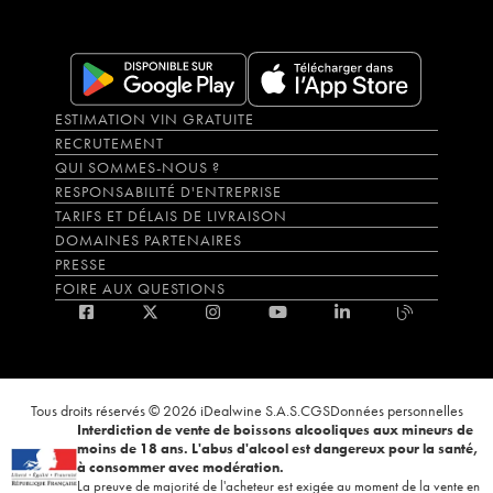
ESTIMATION VIN GRATUITE
RECRUTEMENT
QUI SOMMES-NOUS ?
RESPONSABILITÉ D'ENTREPRISE
TARIFS ET DÉLAIS DE LIVRAISON
DOMAINES PARTENAIRES
PRESSE
FOIRE AUX QUESTIONS
Tous droits réservés © 2026 iDealwine S.A.S.
CGS
Données personnelles
Interdiction de vente de boissons alcooliques aux mineurs de
moins de 18 ans. L'abus d'alcool est dangereux pour la santé,
à consommer avec modération.
La preuve de majorité de l'acheteur est exigée au moment de la vente en