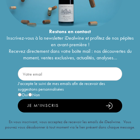
Restons en
contact
Inscrivez-vous à la newsletter iDealwine et profitez de nos pépites
en avant-première !
Recevez directement dans votre boîte mail : nos découvertes du
moment, ventes exclusives, actualités, analyses...
J'accepte le suivi de mes emails afin de recevoir des
suggestions personnalisées
Oui
Non
JE M'INSCRIS
En vous inscrivant, vous acceptez de recevoir les emails de iDealwine. Vous
pouvez vous désabonner à tout moment via le lien présent dans chaque message.