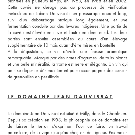
plantées en plusieurs temps, en 1963, en 1988 et en 2002. 
Cette cuvée ne déroge pas au processus de vinification 
méticuleux de Fabien Dauvissat : un pressurage doux et long, 
suivi d'un débourbage statique long également, et une 
fermentation conduite par des levures indigènes. Une partie de 
la cuvée est élevée en cuve et l'autre en demi muid. Les deux 
parties sont ensuite assemblées au cours d’un élevage 
supplémentaire de 10 mois avant d’être mises en bouteille. 
A la dégustation, ce vin dévoile une finesse aromatique 
remarquable. Marqué par des notes d’agrumes, de fruits blancs 
et une belle minéralité, la trame est nette et élégante. Un vin qui 
peut se déguster dès maintenant pour accompagner des cuisses 
de grenouilles en persillade.
LE DOMAINE JEAN DAUVISSAT
Le domaine Jean Dauvissat est situé à Milly, dans le Chablisien. 
Depuis sa création en 1955, la philosophie de ce domaine est 
de laisser le terroir s’exprimer. Pour ce faire, un travail 
parcellaire, de la vigne jusqu’au chai, est de rigueur. Pas moins 