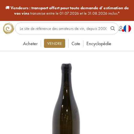
🚚
Vendeurs :
transport offert pour toute demande d’estimation de
vos vins
transmise entre le 01.07.2026 et le 31.08.2026 inclus*
Acheter
Cote
Encyclopédie
VENDRE