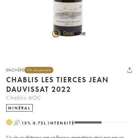
ENCHÈRE
TVA récupérable
CHABLIS LES TIERCES JEAN
DAUVISSAT 2022
Chablis AOC
MINÉRAL
A
13
%
0.75
L
INTENSITÉ
Ce vin se distingue par sa finesse aromatique ainsi que par sa