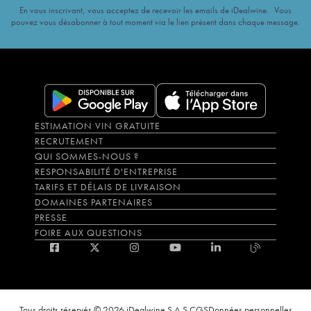
En vous inscrivant, vous acceptez de recevoir les emails de iDealwine. Vous
pouvez vous désabonner à tout moment via le lien présent dans chaque message.
ESTIMATION VIN GRATUITE
RECRUTEMENT
QUI SOMMES-NOUS ?
RESPONSABILITÉ D'ENTREPRISE
TARIFS ET DÉLAIS DE LIVRAISON
DOMAINES PARTENAIRES
PRESSE
FOIRE AUX QUESTIONS
Tous droits réservés © 2026 iDealwine S.A.S.
CGS
Données personnelles