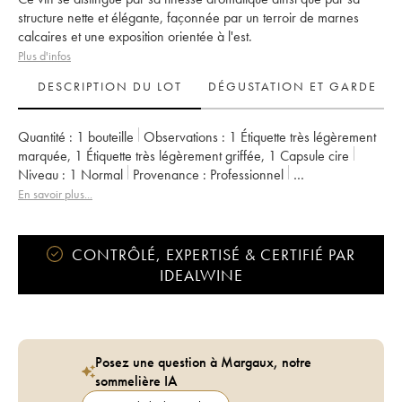
structure nette et élégante, façonnée par un terroir de marnes
calcaires et une exposition orientée à l'est.
Plus d'infos
DESCRIPTION DU LOT
DÉGUSTATION ET GARDE
Quantité :
1 bouteille
Observations :
1 Étiquette très légèrement
marquée
,
1 Étiquette très légèrement griffée
,
1 Capsule cire
Niveau :
1
Normal
Provenance :
professionnel
TVA récupérable :
oui
Région :
Bourgogne
En savoir plus...
Appellation :
Chablis
Propriétaire :
Jean Dauvissat
CONTRÔLÉ, EXPERTISÉ & CERTIFIÉ PAR
IDEALWINE
Posez une question à Margaux, notre
sommelière IA