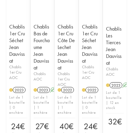
Chablis
Chablis
Chablis
Chablis
Chablis
1er Cru
Bas de
1er Cru
1er Cru
Les
Séchet
Fourcha
Côte De
Séchet
Tierces
Jean
ume
Lechet
Jean
Jean
Dauviss
Jean
Jean
Dauviss
Dauviss
at
Dauviss
Dauviss
at
at
Chablis
at
at
Chablis
Chablis
1er Cru
1er Cru
Chablis
Chablis
AOC
AOC
AOC
AOC
1er Cru
AOC
2023
A
2023
2023
A
2022
2022
Lot de 1
Lot de 1
Lot de 1
Lot de 1
Lot de 1
bouteille
bouteille
bouteille
bouteille
bouteille
| 12 en
| 0
| 1
| 1
| 0
stock
enchère
enchère
enchère
enchère
32
€
24
€
27
€
40
€
24
€