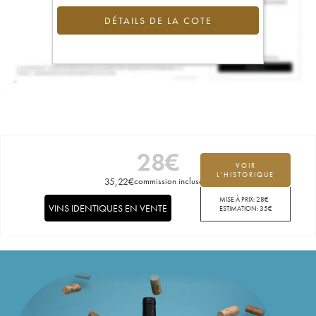
DÉTAILS DE LA COTE
28
€
VOIR
L'HISTORIQUE
35,22
€
commission incluse
MISE À PRIX:
28
€
VINS IDENTIQUES EN VENTE
ESTIMATION:
35
€