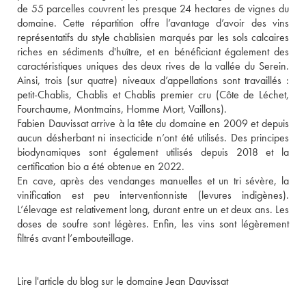
de 55 parcelles couvrent les presque 24 hectares de vignes du 
domaine. Cette répartition offre l’avantage d’avoir des vins 
représentatifs du style chablisien marqués par les sols calcaires 
riches en sédiments d'huître, et en bénéficiant également des 
caractéristiques uniques des deux rives de la vallée du Serein. 
Ainsi, trois (sur quatre) niveaux d’appellations sont travaillés : 
petit-Chablis, Chablis et Chablis premier cru (Côte de Léchet, 
Fourchaume, Montmains, Homme Mort, Vaillons). 
Fabien Dauvissat arrive à la tête du domaine en 2009 et depuis 
aucun désherbant ni insecticide n’ont été utilisés. Des principes 
biodynamiques sont également utilisés depuis 2018 et la 
certification bio a été obtenue en 2022. 
En cave, après des vendanges manuelles et un tri sévère, la 
vinification est peu interventionniste (levures indigènes). 
L’élevage est relativement long, durant entre un et deux ans. Les 
doses de soufre sont légères. Enfin, les vins sont légèrement 
filtrés avant l’embouteillage.
Lire l'article du blog sur le domaine Jean Dauvissat