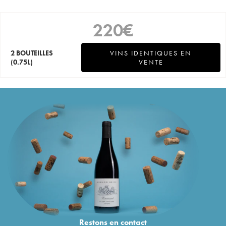
220
€
2 BOUTEILLES
VINS IDENTIQUES EN
(0.75L)
VENTE
Restons en
contact