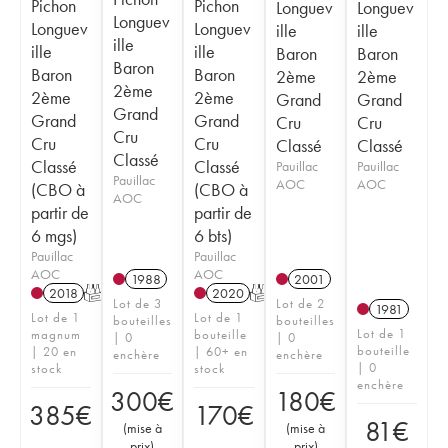
Pichon
Pichon
Longuev
Longuev
Longuev
Longuev
Longuev
ille
ille
ille
ille
ille
Baron
Baron
Baron
Baron
Baron
2ème
2ème
2ème
2ème
2ème
Grand
Grand
Grand
Grand
Grand
Cru
Cru
Cru
Cru
Cru
Classé
Classé
Classé
Classé
Classé
Pauillac
Pauillac
Pauillac
AOC
AOC
(CBO à
(CBO à
AOC
partir de
partir de
6 mgs)
6 bts)
Pauillac
Pauillac
AOC
AOC
1988
2001
2018
T
2020
T
Lot de 3
Lot de 2
1981
Lot de 1
Lot de 1
bouteilles
bouteilles
Lot de 1
magnum
bouteille
| 0
| 0
bouteille
| 20 en
| 60+ en
enchère
enchère
| 0
stock
stock
enchère
300
€
180
€
385
€
170
€
81
€
(
mise à
(
mise à
prix
)
prix
)