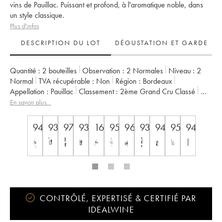
vins de Pauillac. Puissant et profond, à l'aromatique noble, dans
un style classique.
Plus d'infos
DESCRIPTION DU LOT
DÉGUSTATION ET GARDE
Quantité :
2 bouteilles
Observation :
2 Normales
Niveau :
2
Normal
TVA récupérable :
non
Région :
Bordeaux
Appellation :
Pauillac
Classement :
2ème Grand Cru Classé
Propriétaire :
Château Pichon Baron
En savoir plus...
94
93
97
93
16.5++
95
96
93
94
95
94
CONTRÔLÉ, EXPERTISÉ & CERTIFIÉ PAR
IDEALWINE