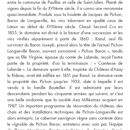
entre la commune de Pauillac et celle de Saint-Julien. Planté de 
vignes depuis la fin du XVIIème siècle, il a connu une renommée 
quasi-immédiate. Produits sous la houlette de Jacques de Pichon, 
Baron de Longueville, les vins talonnent en qualité ceux de 
Latour au début du XVIIIème siècle. Classé Second Cru en 
1855, le domaine est divisé à la faveur d'une succession et les 
vins vinifiés séparément à partir de 1860 : Raoul, seul fils 
survivant du Baron Joseph, prend alors la tête de l'actuel Pichon 
Longueville Baron, souvent surnommé « Pichon Baron », tandis 
que sa fille Virginie, épouse du comte de Lalande, reçoit l'autre 
partie de la propriété, d'où la terminaison : « Comtesse de 
Lalande ». La demeure quant à elle, inspirée du Château d'Azay 
le Rideau, avait été édifiée en 1851 par Raoul. Le domaine reste 
la propriété des Pichon jusqu'en 1933, date à laquelle il est 
vendu à la famille Bouteiller. Il est administré par leurs 
descendants pendant les cinquante années qui suivent, et c'est 
une belle endormie que la société Axa Millésimes acquiert en 
1987. Un important programme de rénovation du château, des 
chais et des installations techniques de Pichon-Longueville est 
alors entrepris. Le cabernet sauvignon règne sans conteste dans 
le vignoble de Pichon Baron, entretenu avec soin par l'équipe 