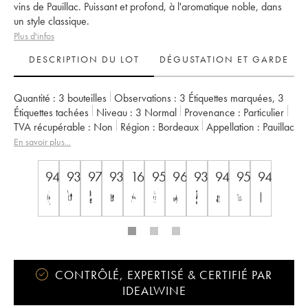
vins de Pauillac. Puissant et profond, à l'aromatique noble, dans
un style classique.
Plus d'infos
DESCRIPTION DU LOT
DÉGUSTATION ET GARDE
Quantité :
3 bouteilles
Observations :
3 Étiquettes marquées
,
3
Étiquettes tachées
Niveau :
3
Normal
Provenance :
particulier
TVA récupérable :
non
Région :
Bordeaux
Appellation :
Pauillac
Classement :
2ème Grand Cru Classé
En savoir plus...
Propriétaire :
Château Pichon Baron
94
93
97
93
16.5++
95
96
93
94
95
94
CONTRÔLÉ, EXPERTISÉ & CERTIFIÉ PAR
IDEALWINE