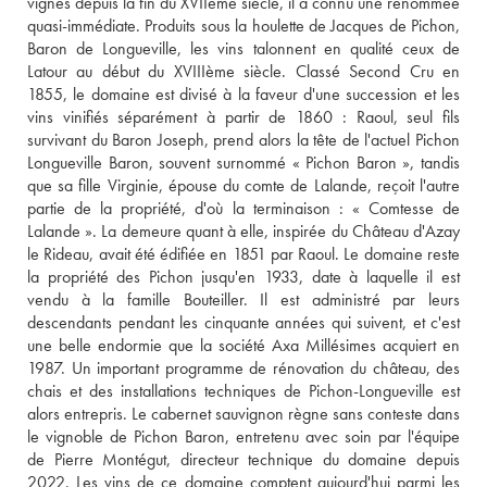
vignes depuis la fin du XVIIème siècle, il a connu une renommée 
quasi-immédiate. Produits sous la houlette de Jacques de Pichon, 
Baron de Longueville, les vins talonnent en qualité ceux de 
Latour au début du XVIIIème siècle. Classé Second Cru en 
1855, le domaine est divisé à la faveur d'une succession et les 
vins vinifiés séparément à partir de 1860 : Raoul, seul fils 
survivant du Baron Joseph, prend alors la tête de l'actuel Pichon 
Longueville Baron, souvent surnommé « Pichon Baron », tandis 
que sa fille Virginie, épouse du comte de Lalande, reçoit l'autre 
partie de la propriété, d'où la terminaison : « Comtesse de 
Lalande ». La demeure quant à elle, inspirée du Château d'Azay 
le Rideau, avait été édifiée en 1851 par Raoul. Le domaine reste 
la propriété des Pichon jusqu'en 1933, date à laquelle il est 
vendu à la famille Bouteiller. Il est administré par leurs 
descendants pendant les cinquante années qui suivent, et c'est 
une belle endormie que la société Axa Millésimes acquiert en 
1987. Un important programme de rénovation du château, des 
chais et des installations techniques de Pichon-Longueville est 
alors entrepris. Le cabernet sauvignon règne sans conteste dans 
le vignoble de Pichon Baron, entretenu avec soin par l'équipe 
de Pierre Montégut, directeur technique du domaine depuis 
2022. Les vins de ce domaine comptent aujourd'hui parmi les 