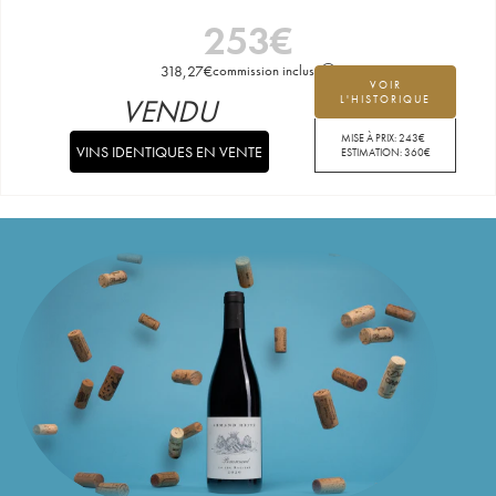
253
€
318,27
€
commission incluse
VOIR
VENDU
L'HISTORIQUE
MISE À PRIX:
243
€
VINS IDENTIQUES EN VENTE
ESTIMATION:
360
€