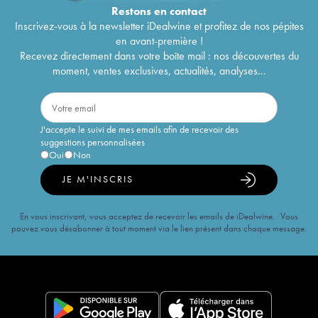
Restons en
contact
Inscrivez-vous à la newsletter iDealwine et profitez de nos pépites
en avant-première !
Recevez directement dans votre boîte mail : nos découvertes du
moment, ventes exclusives, actualités, analyses...
J'accepte le suivi de mes emails afin de recevoir des
suggestions personnalisées
Oui
Non
JE M'INSCRIS
En vous inscrivant, vous acceptez de recevoir les emails de iDealwine. Vous
pouvez vous désabonner à tout moment via le lien présent dans chaque message.