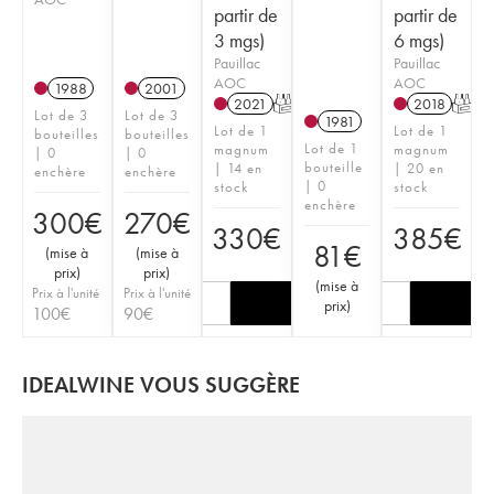
partir de
partir de
3 mgs)
6 mgs)
Pauillac
Pauillac
AOC
AOC
1988
2001
2021
T
2018
T
Lot de 3
Lot de 3
1981
Lot de 1
Lot de 1
bouteilles
bouteilles
Lot de 1
magnum
magnum
| 0
| 0
bouteille
| 14 en
| 20 en
enchère
enchère
| 0
stock
stock
enchère
300
€
270
€
330
€
385
€
81
€
(
mise à
(
mise à
prix
)
prix
)
(
mise à
Prix à l'unité
Prix à l'unité
prix
)
100
€
90
€
IDEALWINE VOUS SUGGÈRE