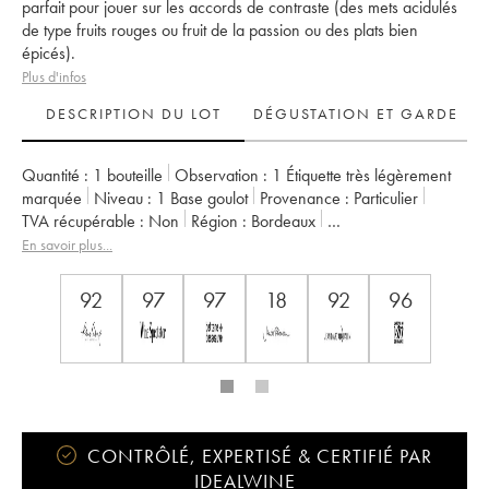
parfait pour jouer sur les accords de contraste (des mets acidulés
de type fruits rouges ou fruit de la passion ou des plats bien
épicés).
Plus d'infos
DESCRIPTION DU LOT
DÉGUSTATION ET GARDE
Quantité :
1 bouteille
Observation :
1 Étiquette très légèrement
marquée
Niveau :
1
Base goulot
Provenance :
particulier
TVA récupérable :
non
Région :
Bordeaux
Appellation :
Sauternes
Classement :
1er Grand Cru Classé
En savoir plus...
Propriétaire :
Ministère de l'Agriculture
92
97
97
18
92
96
CONTRÔLÉ, EXPERTISÉ & CERTIFIÉ PAR
IDEALWINE