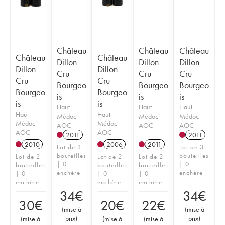
Château
Château
Château
Château
Château
Dillon
Dillon
Dillon
Dillon
Dillon
Cru
Cru
Cru
Cru
Cru
Bourgeo
Bourgeo
Bourgeo
Bourgeo
Bourgeo
is
is
is
is
is
Haut
Haut
Haut
Haut
Haut
Médoc
Médoc
Médoc
Médoc
Médoc
AOC
AOC
AOC
AOC
AOC
2011
2011
2010
2006
2011
Lot de 3
Lot de 3
bouteilles
bouteilles
Lot de 2
Lot de 2
Lot de 2
| 0
| 0
bouteilles
bouteilles
bouteilles
enchère
enchère
| 0
| 0
| 0
enchère
enchère
enchère
34
€
34
€
30
€
20
€
22
€
(
mise à
(
mise à
prix
)
prix
)
(
mise à
(
mise à
(
mise à