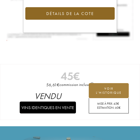
DÉTAILS DE LA COTE
45
€
56,61
€
commission incluse
VOIR
VENDU
L'HISTORIQUE
MISE À PRIX:
45
€
VINS IDENTIQUES EN VENTE
ESTIMATION:
60
€