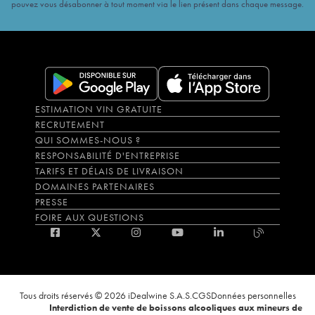
pouvez vous désabonner à tout moment via le lien présent dans chaque message.
ESTIMATION VIN GRATUITE
RECRUTEMENT
QUI SOMMES-NOUS ?
RESPONSABILITÉ D'ENTREPRISE
TARIFS ET DÉLAIS DE LIVRAISON
DOMAINES PARTENAIRES
PRESSE
FOIRE AUX QUESTIONS
Tous droits réservés © 2026 iDealwine S.A.S.
CGS
Données personnelles
Interdiction de vente de boissons alcooliques aux mineurs de