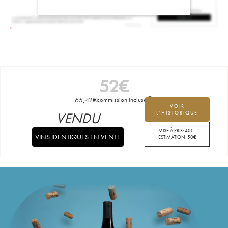
52
€
65,42
€
commission incluse
VOIR
VENDU
L'HISTORIQUE
MISE À PRIX:
40
€
VINS IDENTIQUES EN VENTE
ESTIMATION:
50
€