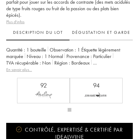
parfait pour jouer sur les accords de contraste (des mets acidulés
de type fruits rouges ou fruit de la passion ou des plats bien
épicés).
Plus d'infos
DESCRIPTION DU LOT
DÉGUSTATION ET GARDE
Quantité :
1 bouteille
Observation :
1 Étiquette légèrement
marquée
Niveau :
1
Normal
Provenance :
particulier
TVA récupérable :
non
Région :
Bordeaux
Appellation :
Sauternes
Classement :
1er Grand Cru Classé
En savoir plus...
Propriétaire :
Ministère de l'Agriculture
92
94
CONTRÔLÉ, EXPERTISÉ & CERTIFIÉ PAR
IDEALWINE