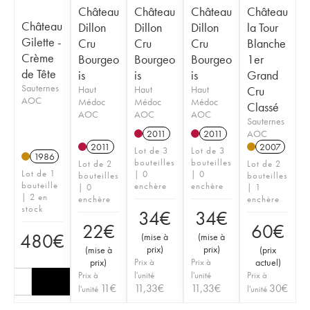
Château
Château
Château
Château
Château
Dillon
Dillon
Dillon
la Tour
Gilette -
Cru
Cru
Cru
Blanche
Crème
Bourgeo
Bourgeo
Bourgeo
1er
de Tête
is
is
is
Grand
Sauternes
Haut
Haut
Haut
Cru
AOC
Médoc
Médoc
Médoc
Classé
AOC
AOC
AOC
Sauternes
AOC
2011
2011
2011
2007
Lot de 3
Lot de 3
1986
bouteilles
bouteilles
Lot de 2
Lot de 2
Lot de 1
| 0
| 0
bouteilles
bouteilles
bouteille
enchère
enchère
| 0
| 1
| 2 en
enchère
enchère
stock
34
€
34
€
22
€
60
€
480
€
(
mise à
(
mise à
prix
)
prix
)
(
mise à
(
prix
prix
)
Prix à
Prix à
actuel
)
Prix à
l'unité
l'unité
Prix à
11
€
11,33
€
11,33
€
30
€
l'unité
l'unité